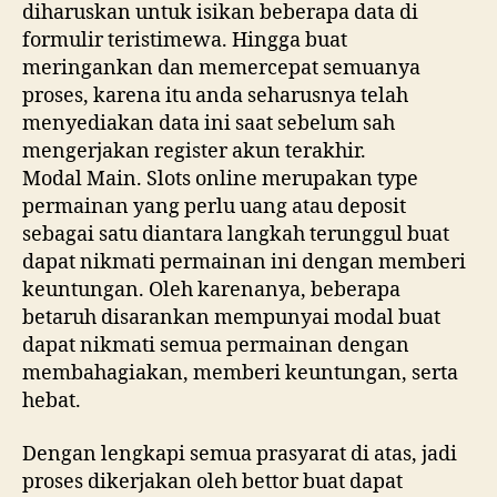
diharuskan untuk isikan beberapa data di
formulir teristimewa. Hingga buat
meringankan dan memercepat semuanya
proses, karena itu anda seharusnya telah
menyediakan data ini saat sebelum sah
mengerjakan register akun terakhir.
Modal Main. Slots online merupakan type
permainan yang perlu uang atau deposit
sebagai satu diantara langkah terunggul buat
dapat nikmati permainan ini dengan memberi
keuntungan. Oleh karenanya, beberapa
betaruh disarankan mempunyai modal buat
dapat nikmati semua permainan dengan
membahagiakan, memberi keuntungan, serta
hebat.
Dengan lengkapi semua prasyarat di atas, jadi
proses dikerjakan oleh bettor buat dapat