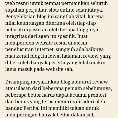
web resmi untuk tempat permainkan seluruh
suguhan perjudian slots online selanjutnya.
Penyeleksian blog ini sangtlah vital, karena
nilai keuntungan diterima oleh tiap-tiap
betaruh dipastikan oleh berapa tingginya
integritas dari agen itu spesifik. Buat
memperoleh website resmi di mesin
penelusuran internet, sungguh ada baiknya
buat kenal blog itu lewat halaman review yang
diberi oleh banyak peserta yang telah makin
lama masuk pada website sah.
Disamping meyakinkan blog menurut review
atau ulasan dari beberapa pemain sebelumnya,
beberapa bettor harus dapat ketahui promosi
dan bonus yang terus-menerus disodori oleh
bandar. Perihal ini memiliki tujuan untuk
memperingan banyak bettor dalam jadi