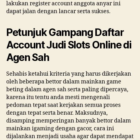
lakukan register account anggota anyar ini
dapat jalan dengan lancar serta sukses.
Petunjuk Gampang Daftar
Account Judi Slots Online di
Agen Sah
Sehabis ketahui kriteria yang harus dikerjakan
oleh beberapa bettor dalam mainkan game
beting dalam agen sah serta paling dipercaya,
karena itu tentu anda mesti mengenali
pedoman tepat saat kerjakan semua proses
dengan tepat serta benar. Maksudnya,
disamping memperingan banyak bettor dalam
mainkan igaming dengan gacor, cara ini
dijalankan menjadi usaha agar dapat mendapat