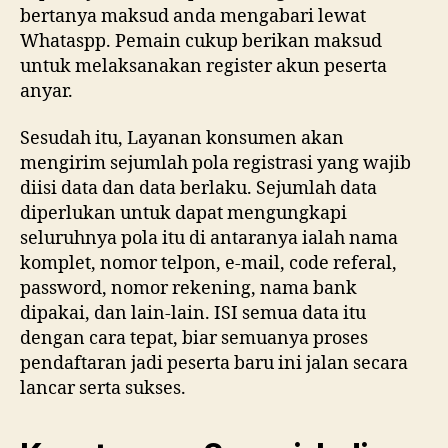
bertanya maksud anda mengabari lewat
Whataspp. Pemain cukup berikan maksud
untuk melaksanakan register akun peserta
anyar.
Sesudah itu, Layanan konsumen akan
mengirim sejumlah pola registrasi yang wajib
diisi data dan data berlaku. Sejumlah data
diperlukan untuk dapat mengungkapi
seluruhnya pola itu di antaranya ialah nama
komplet, nomor telpon, e-mail, code referal,
password, nomor rekening, nama bank
dipakai, dan lain-lain. ISI semua data itu
dengan cara tepat, biar semuanya proses
pendaftaran jadi peserta baru ini jalan secara
lancar serta sukses.