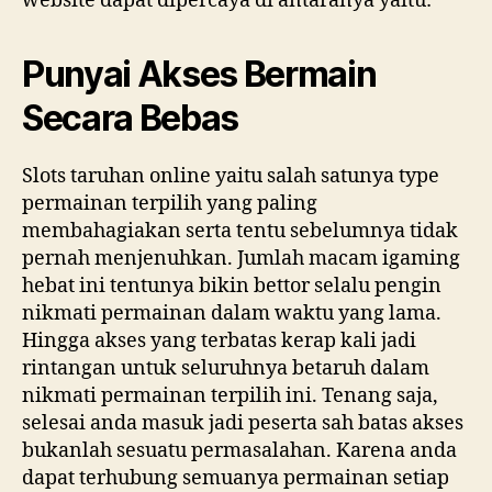
website dapat dipercaya di antaranya yaitu:
Punyai Akses Bermain
Secara Bebas
Slots taruhan online yaitu salah satunya type
permainan terpilih yang paling
membahagiakan serta tentu sebelumnya tidak
pernah menjenuhkan. Jumlah macam igaming
hebat ini tentunya bikin bettor selalu pengin
nikmati permainan dalam waktu yang lama.
Hingga akses yang terbatas kerap kali jadi
rintangan untuk seluruhnya betaruh dalam
nikmati permainan terpilih ini. Tenang saja,
selesai anda masuk jadi peserta sah batas akses
bukanlah sesuatu permasalahan. Karena anda
dapat terhubung semuanya permainan setiap