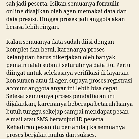
sah jadi peserta. Isikan semuanya formulir
online disajikan oleh agen memakai data dan
data presisi. Hingga proses jadi anggota akan
berasa lebih ringan.
Kalau semuanya data sudah diisi dengan
komplet dan betul, karenanya proses
kelanjutan harus dikerjakan oleh banyak
pemain ialah submit seluruhnya data itu. Perlu
diingat untuk selekasnya verifikasi di layanan
konsumen atau di agen supaya proses registrasi
account anggota anyar ini lebih bisa cepat.
Selesai semuanya proses pendaftaran ini
dijalankan, karenanya beberapa betaruh hanya
butuh tunggu sekejap sampai mendapat pesan
e mail atau SMS berwujud ID peserta.
Kehadiran pesan itu pertanda jika semuanya
proses berjalan mulus dan sukses.