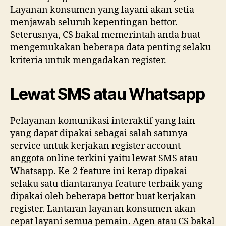
Layanan konsumen yang layani akan setia
menjawab seluruh kepentingan bettor.
Seterusnya, CS bakal memerintah anda buat
mengemukakan beberapa data penting selaku
kriteria untuk mengadakan register.
Lewat SMS atau Whatsapp
Pelayanan komunikasi interaktif yang lain
yang dapat dipakai sebagai salah satunya
service untuk kerjakan register account
anggota online terkini yaitu lewat SMS atau
Whatsapp. Ke-2 feature ini kerap dipakai
selaku satu diantaranya feature terbaik yang
dipakai oleh beberapa bettor buat kerjakan
register. Lantaran layanan konsumen akan
cepat layani semua pemain. Agen atau CS bakal