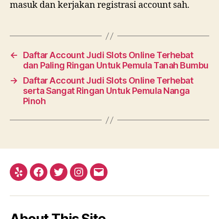
masuk dan kerjakan registrasi account sah.
←
Daftar Account Judi Slots Online Terhebat
dan Paling Ringan Untuk Pemula Tanah Bumbu
→
Daftar Account Judi Slots Online Terhebat
serta Sangat Ringan Untuk Pemula Nanga
Pinoh
Yelp
Facebook
Twitter
Instagram
Email