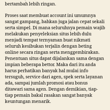
bertambah lebih ringan.
Proses saat membuat account ini umumnya
sangat gampang, bahkan juga jalan cepat sekali
serta simpel. Di mana seluruhnya pemain wajib
melakukan penyeleksian situs lebih dulu
menjadi tempat ternyaman buat nikmati
seluruh kesibukan terjalin dengan beting
online secara ringan serta menggembirakan.
Penentuan situs dapat dijalankan sama dengan
impian beberapa bettor. Maka dari itu anda
harus perhatikan banyak hal mulai info
tersuguh, service dari agen, spek serta layanan
ada, sampai jumlah promosi atau bonus
ditawari sama agen. Dengan demikian, tiap-
tiap pemain bakal rasakan sangat banyak
keuntungan menarik.