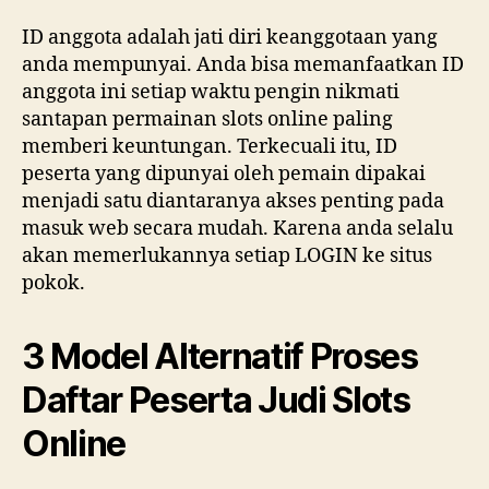
ID anggota adalah jati diri keanggotaan yang
anda mempunyai. Anda bisa memanfaatkan ID
anggota ini setiap waktu pengin nikmati
santapan permainan slots online paling
memberi keuntungan. Terkecuali itu, ID
peserta yang dipunyai oleh pemain dipakai
menjadi satu diantaranya akses penting pada
masuk web secara mudah. Karena anda selalu
akan memerlukannya setiap LOGIN ke situs
pokok.
3 Model Alternatif Proses
Daftar Peserta Judi Slots
Online