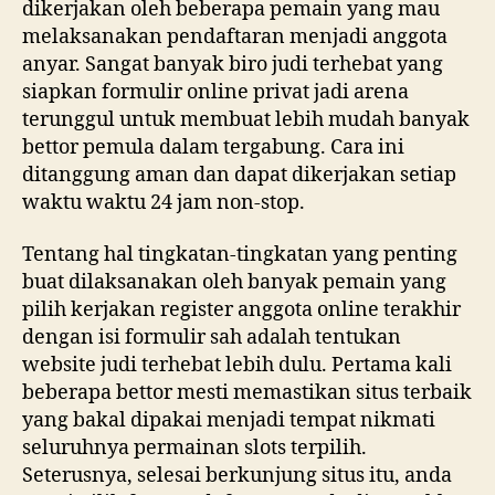
dikerjakan oleh beberapa pemain yang mau
melaksanakan pendaftaran menjadi anggota
anyar. Sangat banyak biro judi terhebat yang
siapkan formulir online privat jadi arena
terunggul untuk membuat lebih mudah banyak
bettor pemula dalam tergabung. Cara ini
ditanggung aman dan dapat dikerjakan setiap
waktu waktu 24 jam non-stop.
Tentang hal tingkatan-tingkatan yang penting
buat dilaksanakan oleh banyak pemain yang
pilih kerjakan register anggota online terakhir
dengan isi formulir sah adalah tentukan
website judi terhebat lebih dulu. Pertama kali
beberapa bettor mesti memastikan situs terbaik
yang bakal dipakai menjadi tempat nikmati
seluruhnya permainan slots terpilih.
Seterusnya, selesai berkunjung situs itu, anda