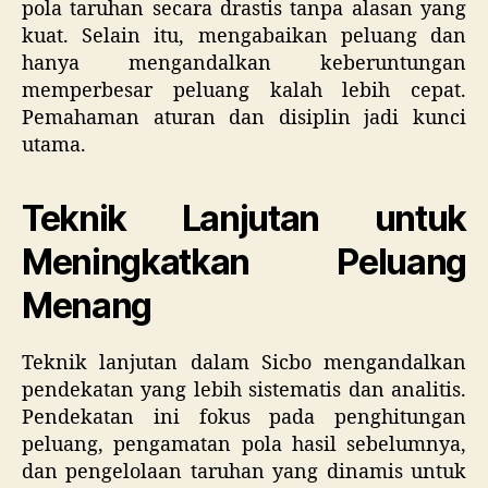
pola taruhan secara drastis tanpa alasan yang
kuat. Selain itu, mengabaikan peluang dan
hanya mengandalkan keberuntungan
memperbesar peluang kalah lebih cepat.
Pemahaman aturan dan disiplin jadi kunci
utama.
Teknik Lanjutan untuk
Meningkatkan Peluang
Menang
Teknik lanjutan dalam Sicbo mengandalkan
pendekatan yang lebih sistematis dan analitis.
Pendekatan ini fokus pada penghitungan
peluang, pengamatan pola hasil sebelumnya,
dan pengelolaan taruhan yang dinamis untuk