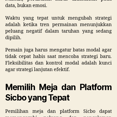
data, bukan emosi.
Waktu yang tepat untuk mengubah strategi
adalah ketika tren permainan menunjukkan
peluang negatif dalam taruhan yang sedang
dipilih.
Pemain juga harus mengatur batas modal agar
tidak cepat habis saat mencoba strategi baru.
Fleksibilitas dan kontrol modal adalah kunci
agar strategi lanjutan efektif.
Memilih Meja dan Platform
Sicbo yang Tepat
Pemilihan meja dan platform Sicbo dapat