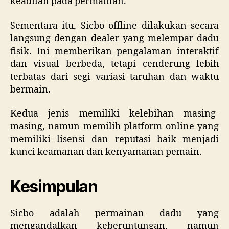
keadilan pada permainan.
Sementara itu, Sicbo offline dilakukan secara
langsung dengan dealer yang melempar dadu
fisik. Ini memberikan pengalaman interaktif
dan visual berbeda, tetapi cenderung lebih
terbatas dari segi variasi taruhan dan waktu
bermain.
Kedua jenis memiliki kelebihan masing-
masing, namun memilih platform online yang
memiliki lisensi dan reputasi baik menjadi
kunci keamanan dan kenyamanan pemain.
Kesimpulan
Sicbo adalah permainan dadu yang
mengandalkan keberuntungan, namun