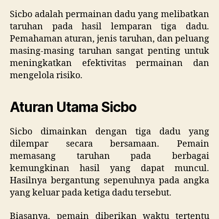
Sicbo adalah permainan dadu yang melibatkan
taruhan pada hasil lemparan tiga dadu.
Pemahaman aturan, jenis taruhan, dan peluang
masing-masing taruhan sangat penting untuk
meningkatkan efektivitas permainan dan
mengelola risiko.
Aturan Utama Sicbo
Sicbo dimainkan dengan tiga dadu yang
dilempar secara bersamaan. Pemain
memasang taruhan pada berbagai
kemungkinan hasil yang dapat muncul.
Hasilnya bergantung sepenuhnya pada angka
yang keluar pada ketiga dadu tersebut.
Biasanya, pemain diberikan waktu tertentu