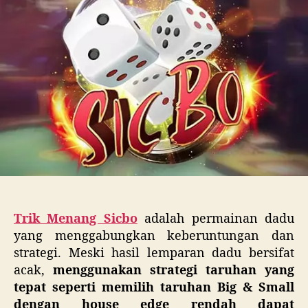
Trik Menang Sicbo
adalah permainan dadu
yang menggabungkan keberuntungan dan
strategi. Meski hasil lemparan dadu bersifat
acak,
menggunakan strategi taruhan yang
tepat seperti memilih taruhan Big & Small
dengan house edge rendah dapat