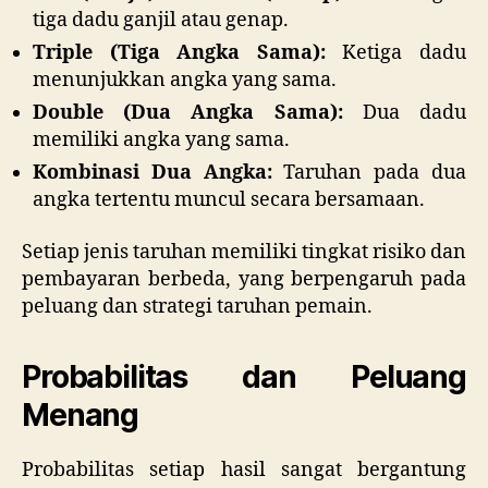
tiga dadu ganjil atau genap.
Triple (Tiga Angka Sama):
Ketiga dadu
menunjukkan angka yang sama.
Double (Dua Angka Sama):
Dua dadu
memiliki angka yang sama.
Kombinasi Dua Angka:
Taruhan pada dua
angka tertentu muncul secara bersamaan.
Setiap jenis taruhan memiliki tingkat risiko dan
pembayaran berbeda, yang berpengaruh pada
peluang dan strategi taruhan pemain.
Probabilitas dan Peluang
Menang
Probabilitas setiap hasil sangat bergantung