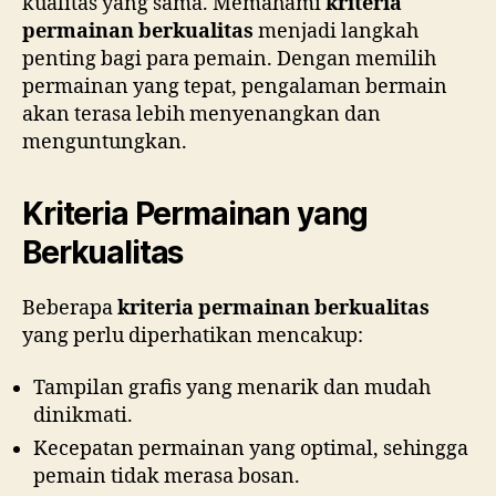
kualitas yang sama. Memahami
kriteria
permainan berkualitas
menjadi langkah
penting bagi para pemain. Dengan memilih
permainan yang tepat, pengalaman bermain
akan terasa lebih menyenangkan dan
menguntungkan.
Kriteria Permainan yang
Berkualitas
Beberapa
kriteria permainan berkualitas
yang perlu diperhatikan mencakup:
Tampilan grafis yang menarik dan mudah
dinikmati.
Kecepatan permainan yang optimal, sehingga
pemain tidak merasa bosan.