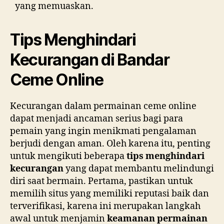
yang memuaskan.
Tips Menghindari
Kecurangan di Bandar
Ceme Online
Kecurangan dalam permainan ceme online
dapat menjadi ancaman serius bagi para
pemain yang ingin menikmati pengalaman
berjudi dengan aman. Oleh karena itu, penting
untuk mengikuti beberapa
tips menghindari
kecurangan
yang dapat membantu melindungi
diri saat bermain. Pertama, pastikan untuk
memilih situs yang memiliki reputasi baik dan
terverifikasi, karena ini merupakan langkah
awal untuk menjamin
keamanan permainan