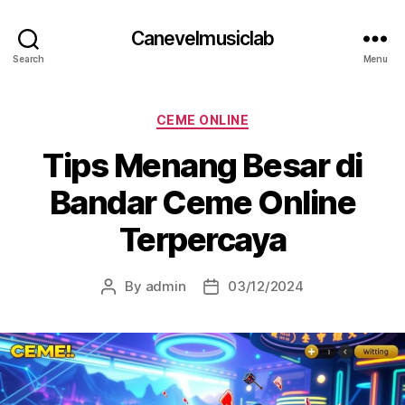
Canevelmusiclab
Search
Menu
Categories
CEME ONLINE
Tips Menang Besar di
Bandar Ceme Online
Terpercaya
By
admin
03/12/2024
Post
Post
author
date