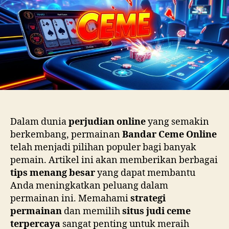
Dalam dunia
perjudian online
yang semakin
berkembang, permainan
Bandar Ceme Online
telah menjadi pilihan populer bagi banyak
pemain. Artikel ini akan memberikan berbagai
tips menang besar
yang dapat membantu
Anda meningkatkan peluang dalam
permainan ini. Memahami
strategi
permainan
dan memilih
situs judi ceme
terpercaya
sangat penting untuk meraih