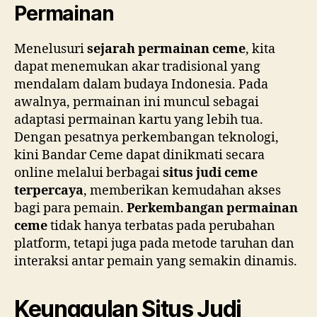
Permainan
Menelusuri
sejarah permainan ceme
, kita
dapat menemukan akar tradisional yang
mendalam dalam budaya Indonesia. Pada
awalnya, permainan ini muncul sebagai
adaptasi permainan kartu yang lebih tua.
Dengan pesatnya perkembangan teknologi,
kini Bandar Ceme dapat dinikmati secara
online melalui berbagai
situs judi ceme
terpercaya
, memberikan kemudahan akses
bagi para pemain.
Perkembangan permainan
ceme
tidak hanya terbatas pada perubahan
platform, tetapi juga pada metode taruhan dan
interaksi antar pemain yang semakin dinamis.
Keunggulan Situs Judi