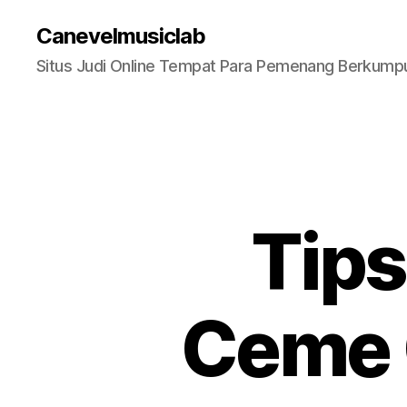
Canevelmusiclab
Situs Judi Online Tempat Para Pemenang Berkumpu
Tip
Ceme 