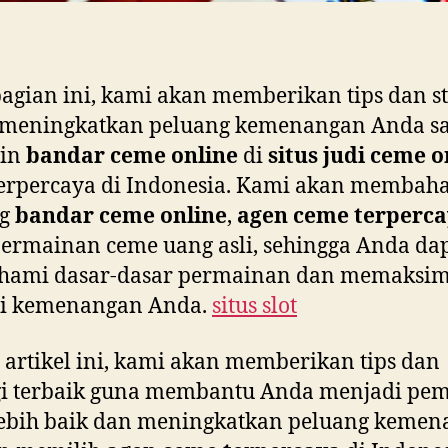
agian ini, kami akan memberikan tips dan st
 meningkatkan peluang kemenangan Anda sa
in
bandar ceme online
di
situs judi ceme o
erpercaya di Indonesia. Kami akan membah
ng
bandar ceme online
,
agen ceme terperc
permainan ceme uang asli, sehingga Anda da
ami dasar-dasar permainan dan memaksi
si kemenangan Anda.
situs slot
artikel ini, kami akan memberikan tips dan
gi terbaik guna membantu Anda menjadi pe
lebih baik dan meningkatkan peluang kemen