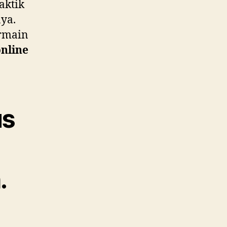
aktik
ya.
ermain
nline
us
.