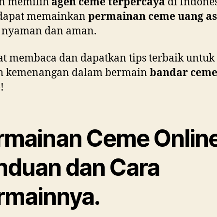
n memilih
agen ceme terpercaya
di Indones
dapat memainkan
permainan ceme uang as
a nyaman dan aman.
t membaca dan dapatkan tips terbaik untuk
h kemenangan dalam bermain
bandar cem
e
!
rmainan Ceme Online
nduan dan Cara
rmainnya.