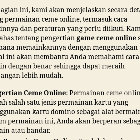
agian ini, kami akan menjelaskan secara det
g permainan ceme online, termasuk cara
nnya dan peraturan yang perlu diikuti. Ka
has tentang pengertian
game ceme online
s
mana memainkannya dengan menggunakan 
 Hal ini akan membantu Anda memahami cara
in dengan benar sehingga dapat meraih
angan lebih mudah.
ertian Ceme Online:
Permainan ceme onli
ah salah satu jenis permainan kartu yang
gunakan kartu domino sebagai alat bermai
m permainan ini, Anda akan berperan sebag
in atau bandar.