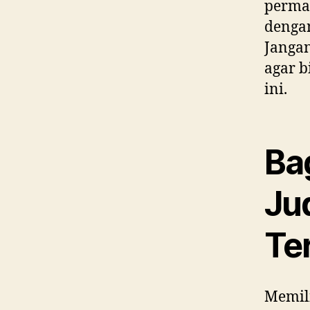
perma
denga
Jangan
agar 
ini.
Ba
Ju
Ter
Memil