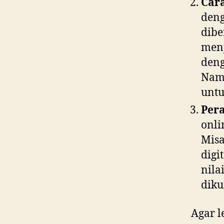
Car
den
dibe
menj
deng
Namu
untu
Per
onli
Misa
digi
nila
diku
Agar 