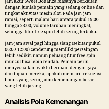
Jam aktif Sweet Bonanza biasanya berkaitan
dengan jumlah pemain yang sedang online dan
tingkat aktivitas mesin slot. Pada jam-jam
ramai, seperti malam hari antara pukul 19:00
hingga 23:00, volume taruhan meningkat,
sehingga fitur free spin lebih sering terbuka.
Jam-jam awal pagi hingga siang (sekitar pukul
06:00-12:00) cenderung memiliki persaingan
lebih sedikit, namun peluang fitur free spin
muncul bisa lebih rendah. Pemain perlu
menyesuaikan waktu bermain dengan gaya
dan tujuan mereka, apakah mencari frekuensi
bonus yang sering atau kemenangan besar
yang lebih jarang.
Analisis Pola Kemenangan