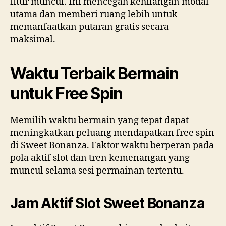
fitur muncul. Ini mencegah kehilangan modal
utama dan memberi ruang lebih untuk
memanfaatkan putaran gratis secara
maksimal.
Waktu Terbaik Bermain
untuk Free Spin
Memilih waktu bermain yang tepat dapat
meningkatkan peluang mendapatkan free spin
di Sweet Bonanza. Faktor waktu berperan pada
pola aktif slot dan tren kemenangan yang
muncul selama sesi permainan tertentu.
Jam Aktif Slot Sweet Bonanza