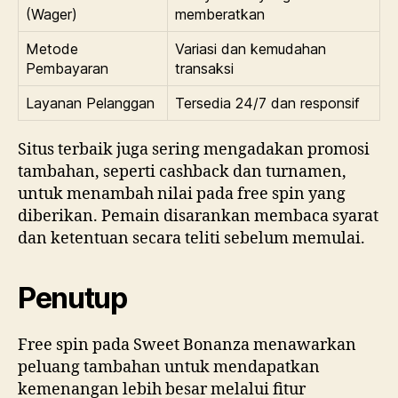
(Wager)
memberatkan
Metode
Variasi dan kemudahan
Pembayaran
transaksi
Layanan Pelanggan
Tersedia 24/7 dan responsif
Situs terbaik juga sering mengadakan promosi
tambahan, seperti cashback dan turnamen,
untuk menambah nilai pada free spin yang
diberikan. Pemain disarankan membaca syarat
dan ketentuan secara teliti sebelum memulai.
Penutup
Free spin pada Sweet Bonanza menawarkan
peluang tambahan untuk mendapatkan
kemenangan lebih besar melalui fitur