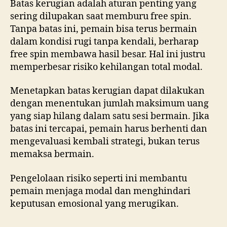
Batas kerugian adalah aturan penting yang
sering dilupakan saat memburu free spin.
Tanpa batas ini, pemain bisa terus bermain
dalam kondisi rugi tanpa kendali, berharap
free spin membawa hasil besar. Hal ini justru
memperbesar risiko kehilangan total modal.
Menetapkan batas kerugian dapat dilakukan
dengan menentukan jumlah maksimum uang
yang siap hilang dalam satu sesi bermain. Jika
batas ini tercapai, pemain harus berhenti dan
mengevaluasi kembali strategi, bukan terus
memaksa bermain.
Pengelolaan risiko seperti ini membantu
pemain menjaga modal dan menghindari
keputusan emosional yang merugikan.