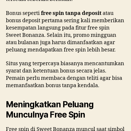
Bonus seperti
free spin tanpa deposit
atau
bonus deposit pertama sering kali memberikan
kesempatan langsung pada fitur free spin
Sweet Bonanza. Selain itu, promo mingguan
atau bulanan juga harus dimanfaatkan agar
peluang mendapatkan free spin lebih besar.
Situs yang terpercaya biasanya mencantumkan
syarat dan ketentuan bonus secara jelas.
Pemain perlu membaca dengan teliti agar bisa
memanfaatkan bonus tanpa kendala.
Meningkatkan Peluang
Munculnya Free Spin
Free spin di Sweet Bonanza muncul saat simbol