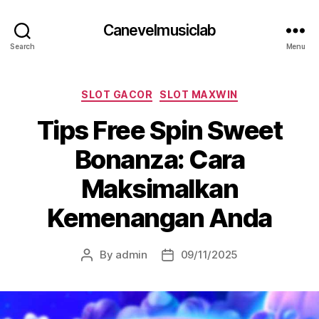
Canevelmusiclab
Search
Menu
Categories
SLOT GACOR
SLOT MAXWIN
Tips Free Spin Sweet
Bonanza: Cara
Maksimalkan
Kemenangan Anda
By
admin
09/11/2025
Post
Post
author
date