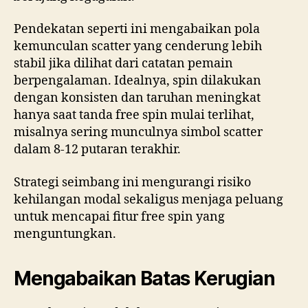
Pendekatan seperti ini mengabaikan pola
kemunculan scatter yang cenderung lebih
stabil jika dilihat dari catatan pemain
berpengalaman. Idealnya, spin dilakukan
dengan konsisten dan taruhan meningkat
hanya saat tanda free spin mulai terlihat,
misalnya sering munculnya simbol scatter
dalam 8-12 putaran terakhir.
Strategi seimbang ini mengurangi risiko
kehilangan modal sekaligus menjaga peluang
untuk mencapai fitur free spin yang
menguntungkan.
Mengabaikan Batas Kerugian