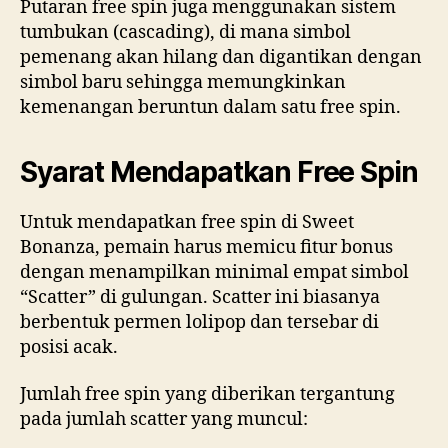
Putaran free spin juga menggunakan sistem
tumbukan (cascading), di mana simbol
pemenang akan hilang dan digantikan dengan
simbol baru sehingga memungkinkan
kemenangan beruntun dalam satu free spin.
Syarat Mendapatkan Free Spin
Untuk mendapatkan free spin di Sweet
Bonanza, pemain harus memicu fitur bonus
dengan menampilkan minimal empat simbol
“Scatter” di gulungan. Scatter ini biasanya
berbentuk permen lolipop dan tersebar di
posisi acak.
Jumlah free spin yang diberikan tergantung
pada jumlah scatter yang muncul: