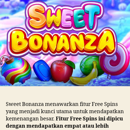
Sweet Bonanza menawarkan fitur Free Spins
yang menjadi kunci utama untuk mendapatkan
kemenangan besar.
Fitur Free Spins ini dipicu
dengan mendapatkan empat atau lebih