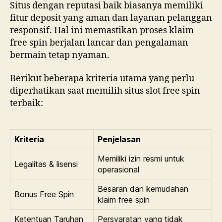
Situs dengan reputasi baik biasanya memiliki
fitur deposit yang aman dan layanan pelanggan
responsif. Hal ini memastikan proses klaim
free spin berjalan lancar dan pengalaman
bermain tetap nyaman.
Berikut beberapa kriteria utama yang perlu
diperhatikan saat memilih situs slot free spin
terbaik:
Kriteria
Penjelasan
Memiliki izin resmi untuk
Legalitas & lisensi
operasional
Besaran dan kemudahan
Bonus Free Spin
klaim free spin
Ketentuan Taruhan
Persyaratan yang tidak