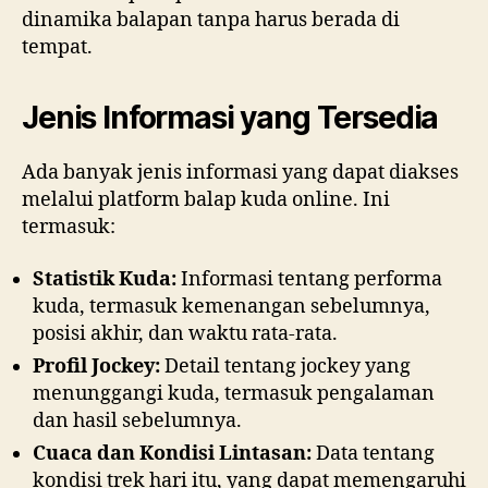
dinamika balapan tanpa harus berada di
tempat.
Jenis Informasi yang Tersedia
Ada banyak jenis informasi yang dapat diakses
melalui platform balap kuda online. Ini
termasuk:
Statistik Kuda:
Informasi tentang performa
kuda, termasuk kemenangan sebelumnya,
posisi akhir, dan waktu rata-rata.
Profil Jockey:
Detail tentang jockey yang
menunggangi kuda, termasuk pengalaman
dan hasil sebelumnya.
Cuaca dan Kondisi Lintasan:
Data tentang
kondisi trek hari itu, yang dapat memengaruhi