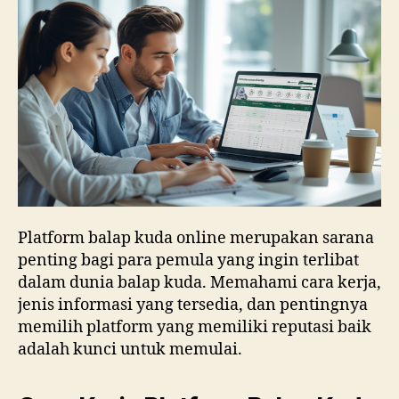
Platform balap kuda online merupakan sarana
penting bagi para pemula yang ingin terlibat
dalam dunia balap kuda. Memahami cara kerja,
jenis informasi yang tersedia, dan pentingnya
memilih platform yang memiliki reputasi baik
adalah kunci untuk memulai.