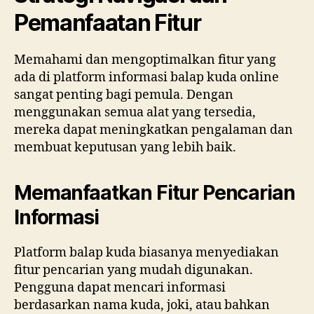
Pemanfaatan Fitur
Memahami dan mengoptimalkan fitur yang
ada di platform informasi balap kuda online
sangat penting bagi pemula. Dengan
menggunakan semua alat yang tersedia,
mereka dapat meningkatkan pengalaman dan
membuat keputusan yang lebih baik.
Memanfaatkan Fitur Pencarian
Informasi
Platform balap kuda biasanya menyediakan
fitur pencarian yang mudah digunakan.
Pengguna dapat mencari informasi
berdasarkan nama kuda, joki, atau bahkan