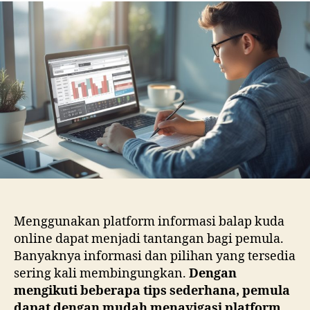
Menggunakan platform informasi balap kuda
online dapat menjadi tantangan bagi pemula.
Banyaknya informasi dan pilihan yang tersedia
sering kali membingungkan.
Dengan
mengikuti beberapa tips sederhana, pemula
dapat dengan mudah menavigasi platform