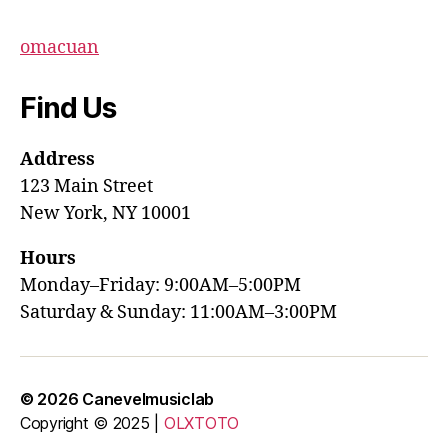
omacuan
Find Us
Address
123 Main Street
New York, NY 10001
Hours
Monday–Friday: 9:00AM–5:00PM
Saturday & Sunday: 11:00AM–3:00PM
© 2026
Canevelmusiclab
Copyright © 2025 |
OLXTOTO