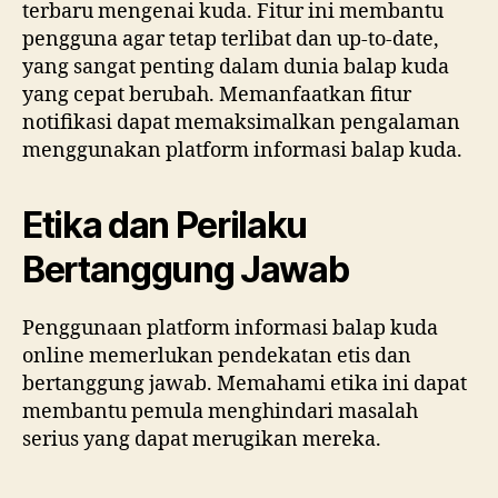
terbaru mengenai kuda. Fitur ini membantu
pengguna agar tetap terlibat dan up-to-date,
yang sangat penting dalam dunia balap kuda
yang cepat berubah. Memanfaatkan fitur
notifikasi dapat memaksimalkan pengalaman
menggunakan platform informasi balap kuda.
Etika dan Perilaku
Bertanggung Jawab
Penggunaan platform informasi balap kuda
online memerlukan pendekatan etis dan
bertanggung jawab. Memahami etika ini dapat
membantu pemula menghindari masalah
serius yang dapat merugikan mereka.