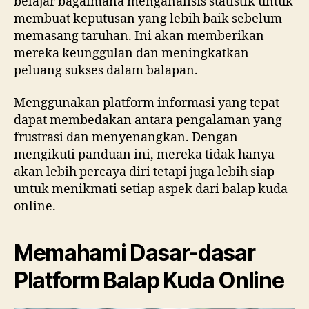
belajar bagaimana menganalisis statistik untuk
membuat keputusan yang lebih baik sebelum
memasang taruhan. Ini akan memberikan
mereka keunggulan dan meningkatkan
peluang sukses dalam balapan.
Menggunakan platform informasi yang tepat
dapat membedakan antara pengalaman yang
frustrasi dan menyenangkan. Dengan
mengikuti panduan ini, mereka tidak hanya
akan lebih percaya diri tetapi juga lebih siap
untuk menikmati setiap aspek dari balap kuda
online.
Memahami Dasar-dasar
Platform Balap Kuda Online