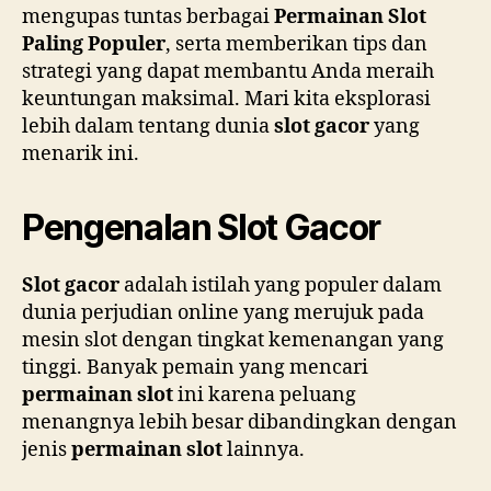
mengupas tuntas berbagai
Permainan Slot
Paling Populer
, serta memberikan tips dan
strategi yang dapat membantu Anda meraih
keuntungan maksimal. Mari kita eksplorasi
lebih dalam tentang dunia
slot gacor
yang
menarik ini.
Pengenalan Slot Gacor
Slot gacor
adalah istilah yang populer dalam
dunia perjudian online yang merujuk pada
mesin slot dengan tingkat kemenangan yang
tinggi. Banyak pemain yang mencari
permainan slot
ini karena peluang
menangnya lebih besar dibandingkan dengan
jenis
permainan slot
lainnya.