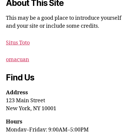
About This Site
This may be a good place to introduce yourself
and your site or include some credits.
Situs Toto
omacuan
Find Us
Address
123 Main Street
New York, NY 10001
Hours
Monday–Friday: 9:00AM–5:00PM