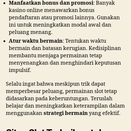
Manfaatkan bonus dan promosi
: Banyak
kasino online menawarkan bonus
pendaftaran atau promosi lainnya. Gunakan
ini untuk meningkatkan modal awal dan
peluang menang.
Atur waktu bermain
: Tentukan waktu
bermain dan batasan kerugian. Kedisiplinan
membantu menjaga permainan tetap
menyenangkan dan menghindari keputusan
impulsif.
Selalu ingat bahwa meskipun trik dapat
memperbesar peluang, permainan slot tetap
didasarkan pada keberuntungan. Teruslah
belajar dan meningkatkan keterampilan dalam
menggunakan
strategi bermain
yang efektif.