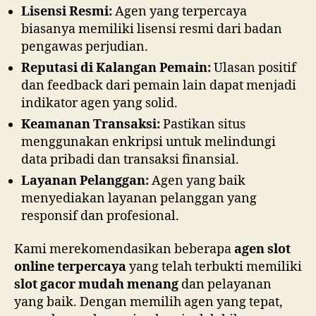
Lisensi Resmi:
Agen yang terpercaya
biasanya memiliki lisensi resmi dari badan
pengawas perjudian.
Reputasi di Kalangan Pemain:
Ulasan positif
dan feedback dari pemain lain dapat menjadi
indikator agen yang solid.
Keamanan Transaksi:
Pastikan situs
menggunakan enkripsi untuk melindungi
data pribadi dan transaksi finansial.
Layanan Pelanggan:
Agen yang baik
menyediakan layanan pelanggan yang
responsif dan profesional.
Kami merekomendasikan beberapa
agen slot
online terpercaya
yang telah terbukti memiliki
slot gacor mudah menang
dan pelayanan
yang baik. Dengan memilih agen yang tepat,