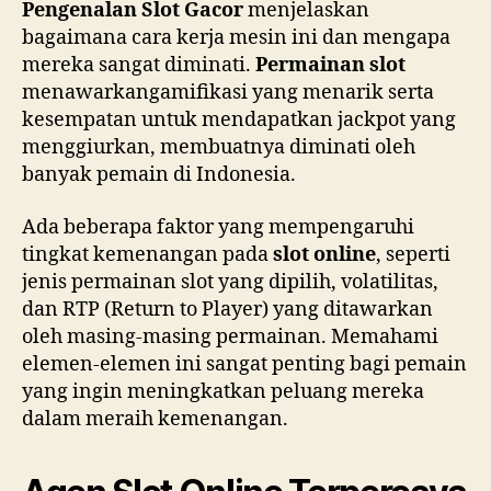
Pengenalan Slot Gacor
menjelaskan
bagaimana cara kerja mesin ini dan mengapa
mereka sangat diminati.
Permainan slot
menawarkangamifikasi yang menarik serta
kesempatan untuk mendapatkan jackpot yang
menggiurkan, membuatnya diminati oleh
banyak pemain di Indonesia.
Ada beberapa faktor yang mempengaruhi
tingkat kemenangan pada
slot online
, seperti
jenis permainan slot yang dipilih, volatilitas,
dan RTP (Return to Player) yang ditawarkan
oleh masing-masing permainan. Memahami
elemen-elemen ini sangat penting bagi pemain
yang ingin meningkatkan peluang mereka
dalam meraih kemenangan.