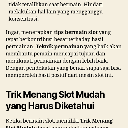
tidak teralihkan saat bermain. Hindari
melakukan hal lain yang mengganggu
konsentrasi.
Ingat, menerapkan
tips bermain slot
yang
tepat berkontribusi besar terhadap hasil
permainan.
Teknik permainan
yang baik akan
membantu pemain mencapai tujuan dan
menikmati permainan dengan lebih baik.
Dengan pendekatan yang benar, siapa saja bisa
memperoleh hasil positif dari mesin slot ini.
Trik Menang Slot Mudah
yang Harus Diketahui
Ketika bermain slot, memiliki
Trik Menang