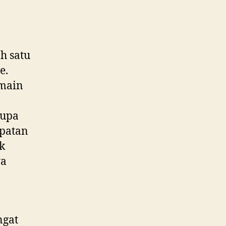
h satu
e.
emain
rupa
mpatan
k
ya
ngat