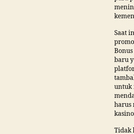
menin
kemena
Saat i
promos
Bonus 
baru 
platfo
tambah
untuk
menda
harus 
kasino
Tidak 