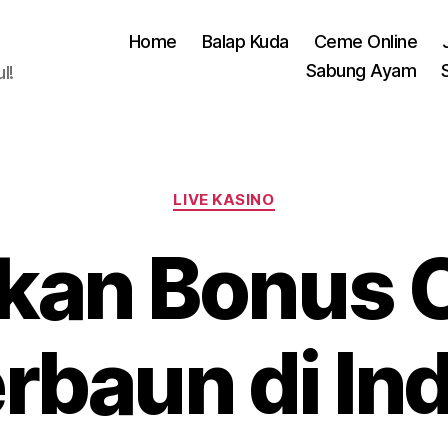
Home
Balap Kuda
Ceme Online
Sabung Ayam
l!
Categories
LIVE KASINO
an Bonus 
erbaun di In