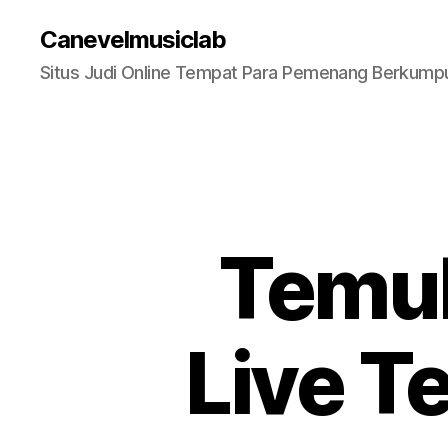
Canevelmusiclab
Situs Judi Online Tempat Para Pemenang Berkumpu
Temuk
Live T