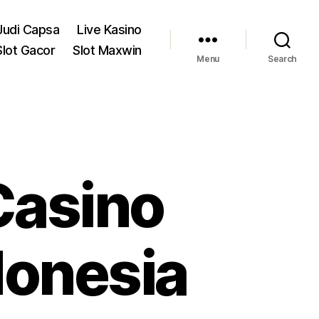
Judi Capsa
Live Kasino
Slot Gacor
Slot Maxwin
Menu
Search
Casino
donesia