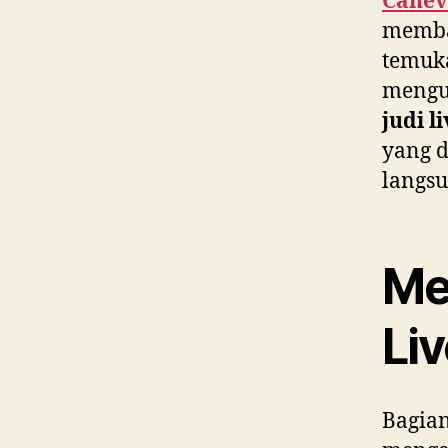
Canev
memba
temuka
mengu
judi l
yang d
langs
Me
Li
Bagia