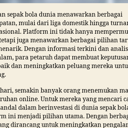
an sepak bola dunia menawarkan berbagai
atan, mulai dari liga domestik hingga turn
asional. Platform ini tidak hanya memperm
 tetapi juga menawarkan berbagai pilihan ta
enarik. Dengan informasi terkini dan analis
lam, para petaruh dapat membuat keputusa
baik dan meningkatkan peluang mereka unt
g.
p hari, semakin banyak orang menemukan ma
aruhan online. Untuk mereka yang mencari c
andal dalam berinvestasi di dunia sepak bol
rm ini menjadi pilihan utama. Dengan berba
 yang dirancang untuk meningkatkan pengal