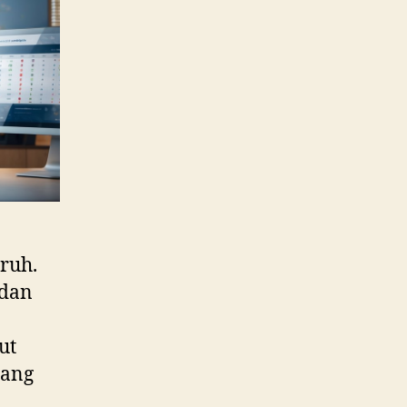
ruh.
 dan
ut
yang