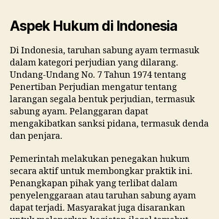
Aspek Hukum di Indonesia
Di Indonesia, taruhan sabung ayam termasuk
dalam kategori perjudian yang dilarang.
Undang-Undang No. 7 Tahun 1974 tentang
Penertiban Perjudian mengatur tentang
larangan segala bentuk perjudian, termasuk
sabung ayam. Pelanggaran dapat
mengakibatkan sanksi pidana, termasuk denda
dan penjara.
Pemerintah melakukan penegakan hukum
secara aktif untuk membongkar praktik ini.
Penangkapan pihak yang terlibat dalam
penyelenggaraan atau taruhan sabung ayam
dapat terjadi. Masyarakat juga disarankan