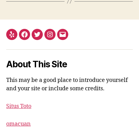
Yelp
Facebook
Twitter
Instagram
Email
About This Site
This may be a good place to introduce yourself
and your site or include some credits.
Situs Toto
omacuan