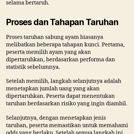
selama bertaruh.
Proses dan Tahapan Taruhan
Proses taruhan sabung ayam biasanya
melibatkan beberapa tahapan kunci. Pertama,
peserta memilih ayam yang akan
dipertaruhkan, berdasarkan performa dan
statistik sebelumnya.
Setelah memilih, langkah selanjutnya adalah
menetapkan jumlah uang yang akan
dipertaruhkan. Peserta dapat menentukan
taruhan berdasarkan risiko yang ingin diambil.
Selanjutnya, dengan menetapkan jenis
taruhan, peserta memastikan untuk memahami
odds yang berlaku. Setelah semua langkah ini,