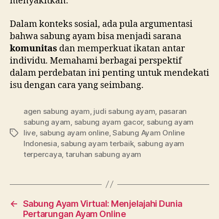
menyakitkan.
Dalam konteks sosial, ada pula argumentasi
bahwa sabung ayam bisa menjadi sarana
komunitas
dan memperkuat ikatan antar
individu. Memahami berbagai perspektif
dalam perdebatan ini penting untuk mendekati
isu dengan cara yang seimbang.
agen sabung ayam
,
judi sabung ayam
,
pasaran
sabung ayam
,
sabung ayam gacor
,
sabung ayam
live
,
sabung ayam online
,
Sabung Ayam Online
Tags
Indonesia
,
sabung ayam terbaik
,
sabung ayam
terpercaya
,
taruhan sabung ayam
←
Sabung Ayam Virtual: Menjelajahi Dunia
Pertarungan Ayam Online