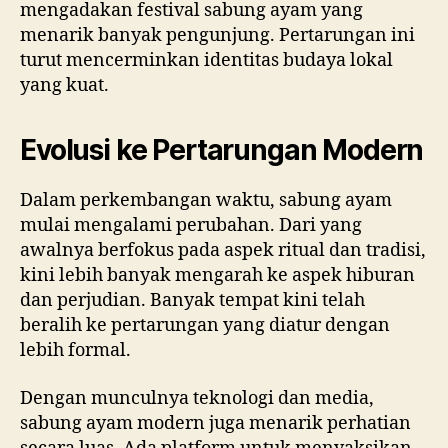
mengadakan festival sabung ayam yang
menarik banyak pengunjung. Pertarungan ini
turut mencerminkan identitas budaya lokal
yang kuat.
Evolusi ke Pertarungan Modern
Dalam perkembangan waktu, sabung ayam
mulai mengalami perubahan. Dari yang
awalnya berfokus pada aspek ritual dan tradisi,
kini lebih banyak mengarah ke aspek hiburan
dan perjudian. Banyak tempat kini telah
beralih ke pertarungan yang diatur dengan
lebih formal.
Dengan munculnya teknologi dan media,
sabung ayam modern juga menarik perhatian