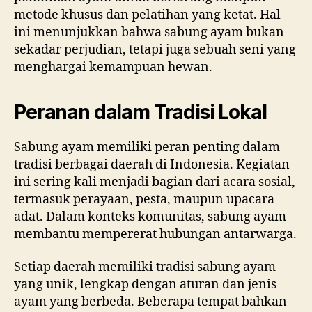
metode khusus dan pelatihan yang ketat. Hal
ini menunjukkan bahwa sabung ayam bukan
sekadar perjudian, tetapi juga sebuah seni yang
menghargai kemampuan hewan.
Peranan dalam Tradisi Lokal
Sabung ayam memiliki peran penting dalam
tradisi berbagai daerah di Indonesia. Kegiatan
ini sering kali menjadi bagian dari acara sosial,
termasuk perayaan, pesta, maupun upacara
adat. Dalam konteks komunitas, sabung ayam
membantu mempererat hubungan antarwarga.
Setiap daerah memiliki tradisi sabung ayam
yang unik, lengkap dengan aturan dan jenis
ayam yang berbeda. Beberapa tempat bahkan