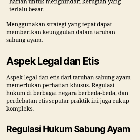
harian untuk menghindari kerugian yang
terlalu besar.
Menggunakan strategi yang tepat dapat
memberikan keunggulan dalam taruhan
sabung ayam.
Aspek Legal dan Etis
Aspek legal dan etis dari taruhan sabung ayam
memerlukan perhatian khusus. Regulasi
hukum di berbagai negara berbeda-beda, dan
perdebatan etis seputar praktik ini juga cukup
kompleks.
Regulasi Hukum Sabung Ayam