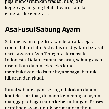
juga mencerminkan tradisi, nilai, dan
kepercayaan yang telah diwariskan dari
generasi ke generasi.
Asal-usul Sabung Ayam
Sabung ayam diperkirakan telah ada sejak
ribuan tahun lalu. Aktivitas ini diyakini berasal
dari kawasan Asia Tenggara, termasuk
Indonesia. Dalam catatan sejarah, sabung ayam
disebutkan dalam teks-teks kuno,
membuktikan eksistensinya sebagai bentuk
hiburan dan ritual.
Ritual sabung ayam sering dilakukan dalam
konteks spiritual, di mana kemenangan ayam
dianggap sebagai tanda keberuntungan. Proses
pemilihan ayam untuk bertarung meliputi