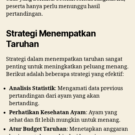
peserta hanya perlu menunggu hasil
pertandingan.
Strategi Menempatkan
Taruhan
Strategi dalam menempatkan taruhan sangat
penting untuk meningkatkan peluang menang.
Berikut adalah beberapa strategi yang efektif:
Analisis Statistik
: Mengamati data previous
pertandingan dari ayam yang akan
bertanding.
Perhatikan Kesehatan Ayam
: Ayam yang
sehat dan fit lebih mungkin untuk menang.
Atur Budget Taruhan
: Menetapkan anggaran