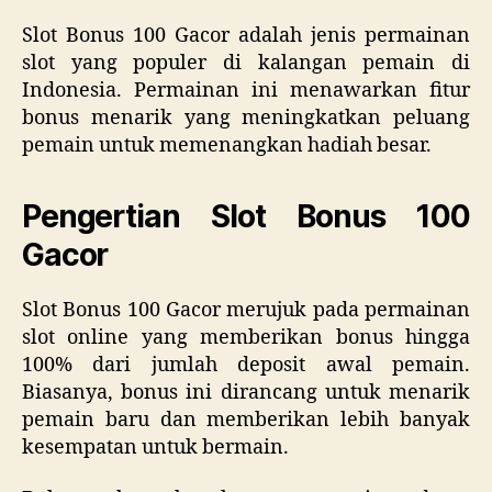
Slot Bonus 100 Gacor adalah jenis permainan
slot yang populer di kalangan pemain di
Indonesia. Permainan ini menawarkan fitur
bonus menarik yang meningkatkan peluang
pemain untuk memenangkan hadiah besar.
Pengertian Slot Bonus 100
Gacor
Slot Bonus 100 Gacor merujuk pada permainan
slot online yang memberikan bonus hingga
100% dari jumlah deposit awal pemain.
Biasanya, bonus ini dirancang untuk menarik
pemain baru dan memberikan lebih banyak
kesempatan untuk bermain.