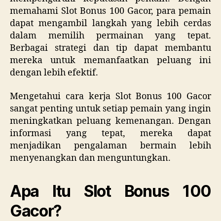
memahami Slot Bonus 100 Gacor, para pemain
dapat mengambil langkah yang lebih cerdas
dalam memilih permainan yang tepat.
Berbagai strategi dan tip dapat membantu
mereka untuk memanfaatkan peluang ini
dengan lebih efektif.
Mengetahui cara kerja Slot Bonus 100 Gacor
sangat penting untuk setiap pemain yang ingin
meningkatkan peluang kemenangan. Dengan
informasi yang tepat, mereka dapat
menjadikan pengalaman bermain lebih
menyenangkan dan menguntungkan.
Apa Itu Slot Bonus 100
Gacor?