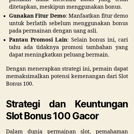
ditetapkan, meskipun menggunakan bonus.
Gunakan Fitur Demo
: Manfaatkan fitur demo
untuk berlatih sebelum menggunakan bonus
pada permainan dengan uang asli.
Pantau Promosi Lain
: Selain bonus ini, cari
tahu ada tidaknya promosi tambahan yang
dapat meningkatkan peluang bermain.
Dengan menerapkan strategi ini, pemain dapat
memaksimalkan potensi kemenangan dari Slot
Bonus 100.
Strategi dan Keuntungan
Slot Bonus 100 Gacor
Dalam dunia permainan slot, pemahaman