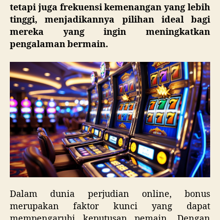
tetapi juga frekuensi kemenangan yang lebih
tinggi, menjadikannya pilihan ideal bagi
mereka yang ingin meningkatkan
pengalaman bermain.
Dalam dunia perjudian online, bonus
merupakan faktor kunci yang dapat
mempengaruhi keputusan pemain. Dengan