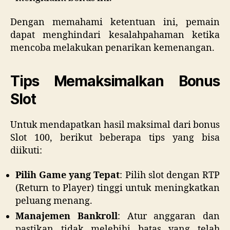
Dengan memahami ketentuan ini, pemain
dapat menghindari kesalahpahaman ketika
mencoba melakukan penarikan kemenangan.
Tips Memaksimalkan Bonus
Slot
Untuk mendapatkan hasil maksimal dari bonus
Slot 100, berikut beberapa tips yang bisa
diikuti:
Pilih Game yang Tepat
: Pilih slot dengan RTP
(Return to Player) tinggi untuk meningkatkan
peluang menang.
Manajemen Bankroll
: Atur anggaran dan
pastikan tidak melebihi batas yang telah