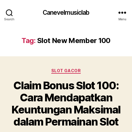
Canevelmusiclab
Search
Menu
Tag:
Slot New Member 100
Categories
SLOT GACOR
Claim Bonus Slot 100:
Cara Mendapatkan
Keuntungan Maksimal
dalam Permainan Slot