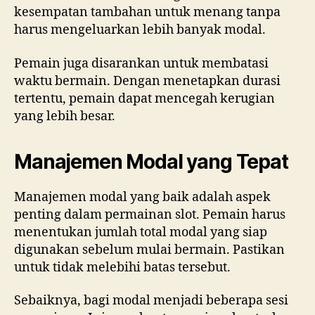
kesempatan tambahan untuk menang tanpa
harus mengeluarkan lebih banyak modal.
Pemain juga disarankan untuk membatasi
waktu bermain. Dengan menetapkan durasi
tertentu, pemain dapat mencegah kerugian
yang lebih besar.
Manajemen Modal yang Tepat
Manajemen modal yang baik adalah aspek
penting dalam permainan slot. Pemain harus
menentukan jumlah total modal yang siap
digunakan sebelum mulai bermain. Pastikan
untuk tidak melebihi batas tersebut.
Sebaiknya, bagi modal menjadi beberapa sesi