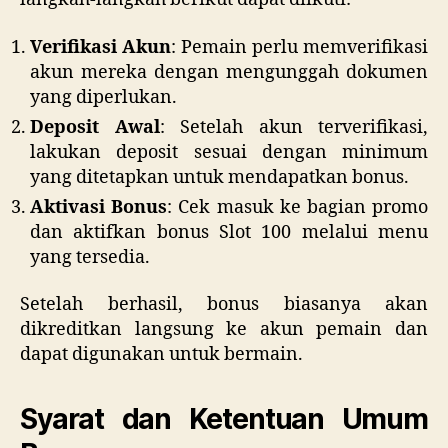
Verifikasi Akun
: Pemain perlu memverifikasi
akun mereka dengan mengunggah dokumen
yang diperlukan.
Deposit Awal
: Setelah akun terverifikasi,
lakukan deposit sesuai dengan minimum
yang ditetapkan untuk mendapatkan bonus.
Aktivasi Bonus
: Cek masuk ke bagian promo
dan aktifkan bonus Slot 100 melalui menu
yang tersedia.
Setelah berhasil, bonus biasanya akan
dikreditkan langsung ke akun pemain dan
dapat digunakan untuk bermain.
Syarat dan Ketentuan Umum