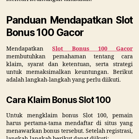
Panduan Mendapatkan Slot
Bonus 100 Gacor
Mendapatkan
Slot Bonus 100 Gacor
membutuhkan pemahaman tentang cara
klaim, syarat dan ketentuan, serta strategi
untuk memaksimalkan keuntungan. Berikut
adalah langkah-langkah yang perlu diikuti.
Cara Klaim Bonus Slot 100
Untuk mengklaim bonus Slot 100, pemain
harus pertama-tama mendaftar di situs yang
menawarkan bonus tersebut. Setelah registrasi,
langkah-langkah berikut dapat diikuti: