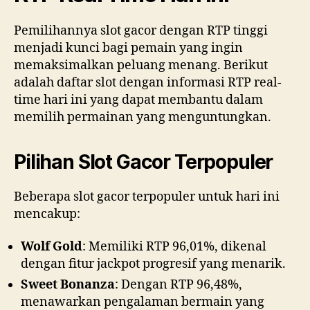
Pemilihannya slot gacor dengan RTP tinggi
menjadi kunci bagi pemain yang ingin
memaksimalkan peluang menang. Berikut
adalah daftar slot dengan informasi RTP real-
time hari ini yang dapat membantu dalam
memilih permainan yang menguntungkan.
Pilihan Slot Gacor Terpopuler
Beberapa slot gacor terpopuler untuk hari ini
mencakup:
Wolf Gold
: Memiliki RTP 96,01%, dikenal
dengan fitur jackpot progresif yang menarik.
Sweet Bonanza
: Dengan RTP 96,48%,
menawarkan pengalaman bermain yang