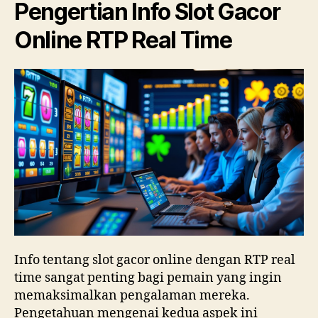
Pengertian Info Slot Gacor
Online RTP Real Time
Info tentang slot gacor online dengan RTP real
time sangat penting bagi pemain yang ingin
memaksimalkan pengalaman mereka.
Pengetahuan mengenai kedua aspek ini