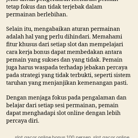
tetap fokus dan tidak terjebak dalam
permainan berlebihan.
Selain itu, mengabaikan aturan permainan
adalah hal yang perlu dihindari. Memahami
fitur khusus dari setiap slot dan mempelajari
cara kerja bonus dapat membedakan antara
pemain yang sukses dan yang tidak. Pemain
juga harus waspada terhadap jebakan percaya
pada strategi yang tidak terbukti, seperti sistem
taruhan yang menjanjikan kemenangan pasti.
Dengan menjaga fokus pada pengalaman dan
belajar dari setiap sesi permainan, pemain
dapat menghadapi slot online dengan lebih
percaya diri.
slot gacor online bonus 100 persen
,
slot gacor online