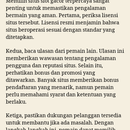
Memilih situs slot gacor terpercaya sangat
penting untuk memastikan pengalaman
bermain yang aman. Pertama, periksa lisensi
situs tersebut. Lisensi resmi menjamin bahwa
situs beroperasi sesuai dengan standar yang
ditetapkan.
Kedua, baca ulasan dari pemain lain. Ulasan ini
memberikan wawasan tentang pengalaman
pengguna dan reputasi situs. Selain itu,
perhatikan bonus dan promosi yang
ditawarkan. Banyak situs memberikan bonus
pendaftaran yang menarik, namun pemain
perlu memahami syarat dan ketentuan yang
berlaku.
Ketiga, pastikan dukungan pelanggan tersedia
untuk membantu jika ada masalah. Dengan