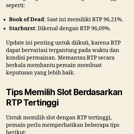
seperti:
Book of Dead
: Saat ini memiliki RTP 96,21%.
Starburst
: Dikenal dengan RTP 96,09%.
Update ini penting untuk diikuti, karena RTP
dapat bervariasi tergantung pada waktu dan
kondisi permainan. Memantau RTP secara
berkala membantu pemain membuat
keputusan yang lebih baik.
Tips Memilih Slot Berdasarkan
RTP Tertinggi
Untuk memilih slot dengan RTP tertinggi,
pemain perlu memperhatikan beberapa tips
berikut: