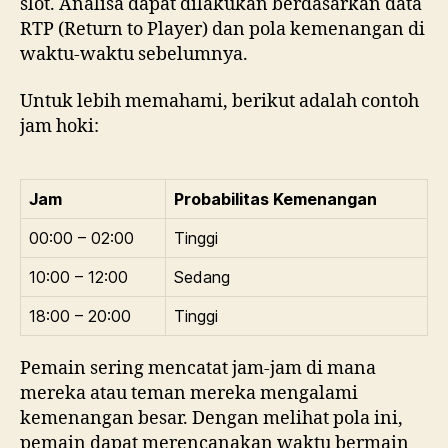
slot. Analisa dapat dilakukan berdasarkan data
RTP (Return to Player) dan pola kemenangan di
waktu-waktu sebelumnya.
Untuk lebih memahami, berikut adalah contoh
jam hoki:
Jam
Probabilitas Kemenangan
00:00 – 02:00
Tinggi
10:00 – 12:00
Sedang
18:00 – 20:00
Tinggi
Pemain sering mencatat jam-jam di mana
mereka atau teman mereka mengalami
kemenangan besar. Dengan melihat pola ini,
pemain dapat merencanakan waktu bermain