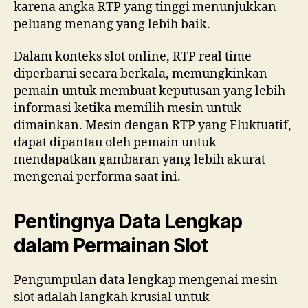
karena angka RTP yang tinggi menunjukkan
peluang menang yang lebih baik.
Dalam konteks slot online, RTP real time
diperbarui secara berkala, memungkinkan
pemain untuk membuat keputusan yang lebih
informasi ketika memilih mesin untuk
dimainkan. Mesin dengan RTP yang Fluktuatif,
dapat dipantau oleh pemain untuk
mendapatkan gambaran yang lebih akurat
mengenai performa saat ini.
Pentingnya Data Lengkap
dalam Permainan Slot
Pengumpulan data lengkap mengenai mesin
slot adalah langkah krusial untuk