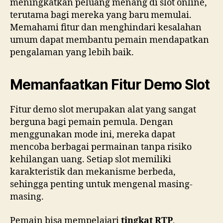
meningkatkan peluang menang di slot online,
terutama bagi mereka yang baru memulai.
Memahami fitur dan menghindari kesalahan
umum dapat membantu pemain mendapatkan
pengalaman yang lebih baik.
Memanfaatkan Fitur Demo Slot
Fitur demo slot merupakan alat yang sangat
berguna bagi pemain pemula. Dengan
menggunakan mode ini, mereka dapat
mencoba berbagai permainan tanpa risiko
kehilangan uang. Setiap slot memiliki
karakteristik dan mekanisme berbeda,
sehingga penting untuk mengenal masing-
masing.
Pemain bisa mempelajari
tingkat RTP
,