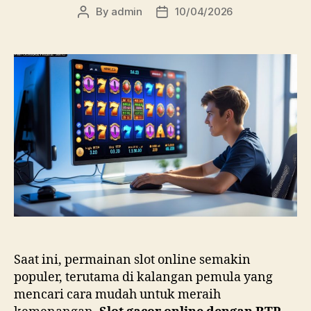
By
admin
10/04/2026
Post
Post
author
date
Saat ini, permainan slot online semakin
populer, terutama di kalangan pemula yang
mencari cara mudah untuk meraih