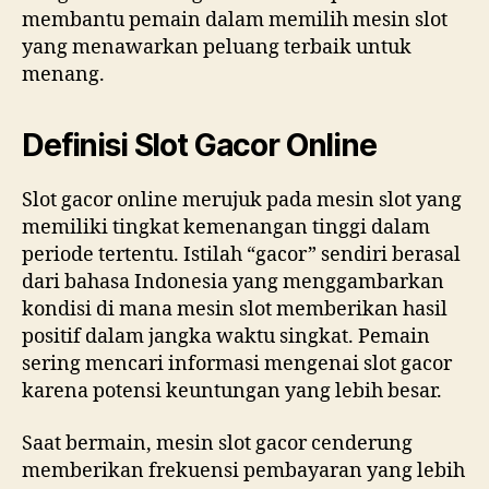
membantu pemain dalam memilih mesin slot
yang menawarkan peluang terbaik untuk
menang.
Definisi Slot Gacor Online
Slot gacor online merujuk pada mesin slot yang
memiliki tingkat kemenangan tinggi dalam
periode tertentu. Istilah “gacor” sendiri berasal
dari bahasa Indonesia yang menggambarkan
kondisi di mana mesin slot memberikan hasil
positif dalam jangka waktu singkat. Pemain
sering mencari informasi mengenai slot gacor
karena potensi keuntungan yang lebih besar.
Saat bermain, mesin slot gacor cenderung
memberikan frekuensi pembayaran yang lebih