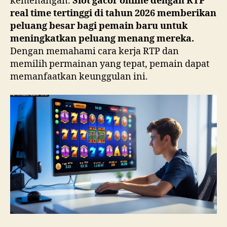
kemenangan.
Slot gacor online dengan RTP
real time tertinggi di tahun 2026 memberikan
peluang besar bagi pemain baru untuk
meningkatkan peluang menang mereka.
Dengan memahami cara kerja RTP dan
memilih permainan yang tepat, pemain dapat
memanfaatkan keunggulan ini.