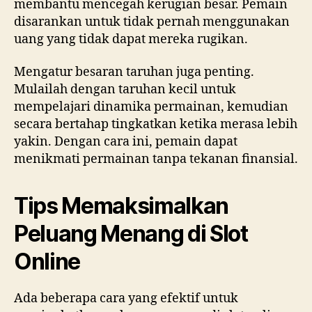
membantu mencegah kerugian besar. Pemain
disarankan untuk tidak pernah menggunakan
uang yang tidak dapat mereka rugikan.
Mengatur besaran taruhan juga penting.
Mulailah dengan taruhan kecil untuk
mempelajari dinamika permainan, kemudian
secara bertahap tingkatkan ketika merasa lebih
yakin. Dengan cara ini, pemain dapat
menikmati permainan tanpa tekanan finansial.
Tips Memaksimalkan
Peluang Menang di Slot
Online
Ada beberapa cara yang efektif untuk