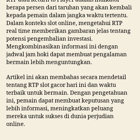
berapa persen dari taruhan yang akan kembali
kepada pemain dalam jangka waktu tertentu.
Dalam konteks slot online, mengetahui RTP
real time memberikan gambaran jelas tentang
potensi pengembalian investasi.
Mengkombinasikan informasi ini dengan
jadwal jam hoki dapat membuat pengalaman
bermain lebih menguntungkan.
Artikel ini akan membahas secara mendetail
tentang RTP slot gacor hari ini dan waktu
terbaik untuk bermain. Dengan pengetahuan
ini, pemain dapat membuat keputusan yang
lebih informasi, meningkatkan peluang
mereka untuk sukses di dunia perjudian
online.