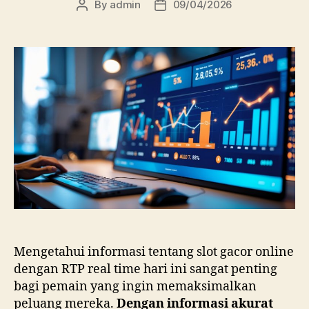
By
admin
09/04/2026
Post
Post
author
date
Mengetahui informasi tentang slot gacor online
dengan RTP real time hari ini sangat penting
bagi pemain yang ingin memaksimalkan
peluang mereka.
Dengan informasi akurat