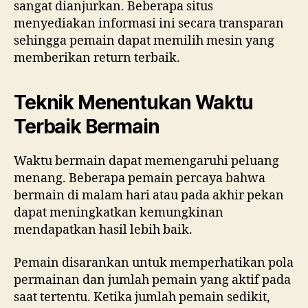
sangat dianjurkan. Beberapa situs
menyediakan informasi ini secara transparan
sehingga pemain dapat memilih mesin yang
memberikan return terbaik.
Teknik Menentukan Waktu
Terbaik Bermain
Waktu bermain dapat memengaruhi peluang
menang. Beberapa pemain percaya bahwa
bermain di malam hari atau pada akhir pekan
dapat meningkatkan kemungkinan
mendapatkan hasil lebih baik.
Pemain disarankan untuk memperhatikan pola
permainan dan jumlah pemain yang aktif pada
saat tertentu. Ketika jumlah pemain sedikit,