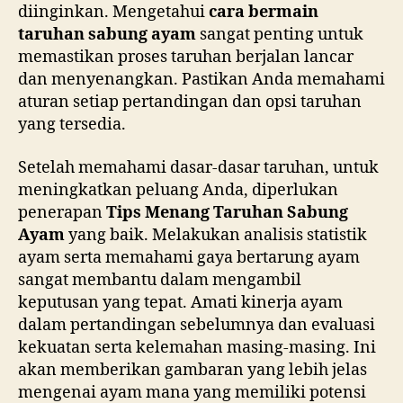
diinginkan. Mengetahui
cara bermain
taruhan sabung ayam
sangat penting untuk
memastikan proses taruhan berjalan lancar
dan menyenangkan. Pastikan Anda memahami
aturan setiap pertandingan dan opsi taruhan
yang tersedia.
Setelah memahami dasar-dasar taruhan, untuk
meningkatkan peluang Anda, diperlukan
penerapan
Tips Menang Taruhan Sabung
Ayam
yang baik. Melakukan analisis statistik
ayam serta memahami gaya bertarung ayam
sangat membantu dalam mengambil
keputusan yang tepat. Amati kinerja ayam
dalam pertandingan sebelumnya dan evaluasi
kekuatan serta kelemahan masing-masing. Ini
akan memberikan gambaran yang lebih jelas
mengenai ayam mana yang memiliki potensi