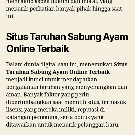
mencakup aspek hukum dan moral, yang
menarik perhatian banyak pihak hingga saat
ini.
Situs Taruhan Sabung Ayam
Online Terbaik
Dalam dunia digital saat ini, menemukan
Situs
Taruhan Sabung Ayam Online Terbaik
menjadi kunci untuk mendapatkan
pengalaman taruhan yang menyenangkan dan
aman. Banyak faktor yang perlu
dipertimbangkan saat memilih situs, termasuk
lisensi yang mereka miliki, reputasi di
kalangan pengguna, serta bonus yang
ditawarkan untuk menarik pelanggan baru.