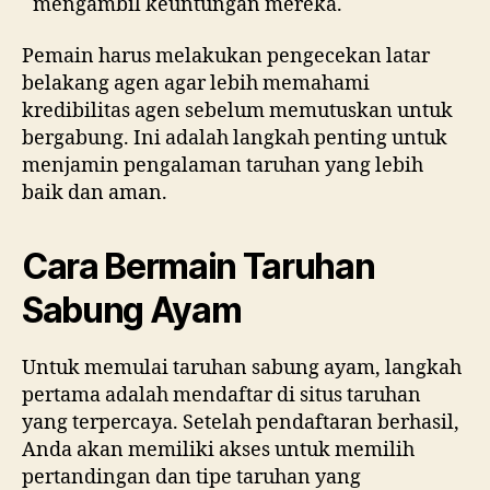
mengambil keuntungan mereka.
Pemain harus melakukan pengecekan latar
belakang agen agar lebih memahami
kredibilitas agen sebelum memutuskan untuk
bergabung. Ini adalah langkah penting untuk
menjamin pengalaman taruhan yang lebih
baik dan aman.
Cara Bermain Taruhan
Sabung Ayam
Untuk memulai taruhan sabung ayam, langkah
pertama adalah mendaftar di situs taruhan
yang terpercaya. Setelah pendaftaran berhasil,
Anda akan memiliki akses untuk memilih
pertandingan dan tipe taruhan yang