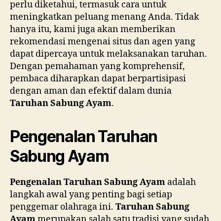
perlu diketahui, termasuk cara untuk
meningkatkan peluang menang Anda. Tidak
hanya itu, kami juga akan memberikan
rekomendasi mengenai situs dan agen yang
dapat dipercaya untuk melaksanakan taruhan.
Dengan pemahaman yang komprehensif,
pembaca diharapkan dapat berpartisipasi
dengan aman dan efektif dalam dunia
Taruhan Sabung Ayam
.
Pengenalan Taruhan
Sabung Ayam
Pengenalan Taruhan Sabung Ayam
adalah
langkah awal yang penting bagi setiap
penggemar olahraga ini.
Taruhan Sabung
Ayam
merupakan salah satu tradisi yang sudah