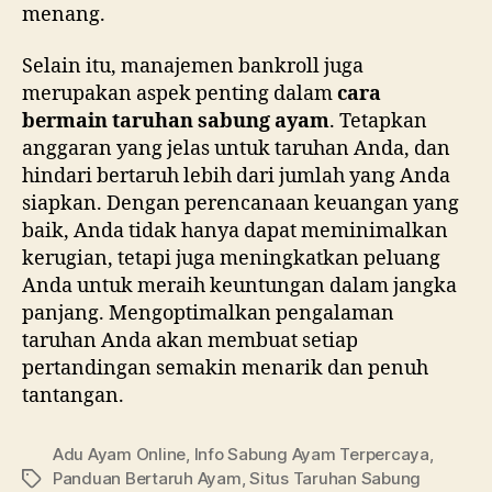
menang.
Selain itu, manajemen bankroll juga
merupakan aspek penting dalam
cara
bermain taruhan sabung ayam
. Tetapkan
anggaran yang jelas untuk taruhan Anda, dan
hindari bertaruh lebih dari jumlah yang Anda
siapkan. Dengan perencanaan keuangan yang
baik, Anda tidak hanya dapat meminimalkan
kerugian, tetapi juga meningkatkan peluang
Anda untuk meraih keuntungan dalam jangka
panjang. Mengoptimalkan pengalaman
taruhan Anda akan membuat setiap
pertandingan semakin menarik dan penuh
tantangan.
Adu Ayam Online
,
Info Sabung Ayam Terpercaya
,
Panduan Bertaruh Ayam
,
Situs Taruhan Sabung
Tags