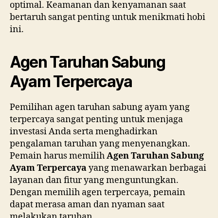
optimal. Keamanan dan kenyamanan saat
bertaruh sangat penting untuk menikmati hobi
ini.
Agen Taruhan Sabung
Ayam Terpercaya
Pemilihan agen taruhan sabung ayam yang
terpercaya sangat penting untuk menjaga
investasi Anda serta menghadirkan
pengalaman taruhan yang menyenangkan.
Pemain harus memilih
Agen Taruhan Sabung
Ayam Terpercaya
yang menawarkan berbagai
layanan dan fitur yang menguntungkan.
Dengan memilih agen terpercaya, pemain
dapat merasa aman dan nyaman saat
melakukan taruhan.