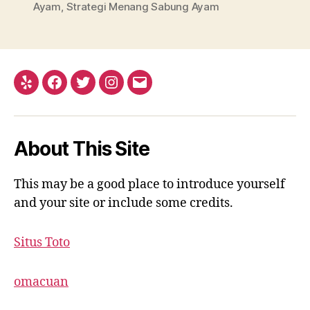
Ayam
,
Strategi Menang Sabung Ayam
Yelp
Facebook
Twitter
Instagram
Email
About This Site
This may be a good place to introduce yourself
and your site or include some credits.
Situs Toto
omacuan