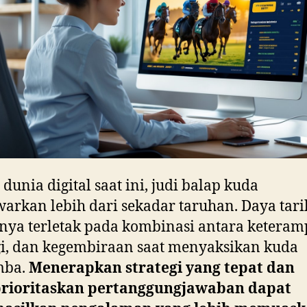
dunia digital saat ini, judi balap kuda
rkan lebih dari sekadar taruhan. Daya tari
ya terletak pada kombinasi antara keteram
gi, dan kegembiraan saat menyaksikan kuda
mba.
Menerapkan strategi yang tepat dan
ioritaskan pertanggungjawaban dapat