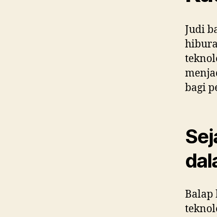
Judi b
hibura
teknol
menja
bagi p
Sej
dal
Balap 
teknol