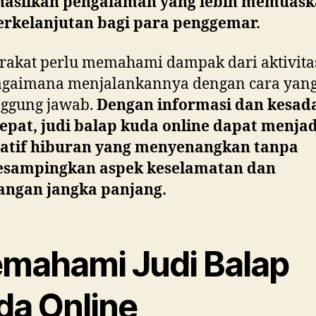
asilkan pengalaman yang lebih memuas
erkelanjutan bagi para penggemar.
akat perlu memahami dampak dari aktivitas
agaimana menjalankannya dengan cara yan
nggung jawab.
Dengan informasi dan kesad
epat, judi balap kuda online dapat menjad
natif hiburan yang menyenangkan tanpa
sampingkan aspek keselamatan dan
angan jangka panjang.
mahami Judi Balap
da Online