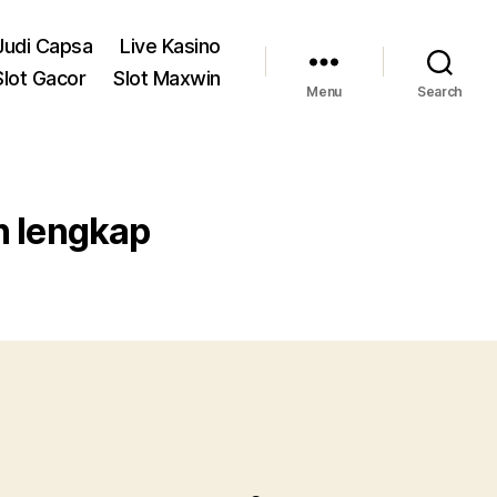
Judi Capsa
Live Kasino
Slot Gacor
Slot Maxwin
Menu
Search
n lengkap