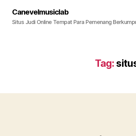
Canevelmusiclab
Situs Judi Online Tempat Para Pemenang Berkumpu
Tag:
situ