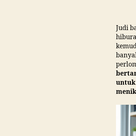
Judi b
hibura
kemud
banya
perlo
berta
untuk
menik