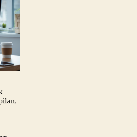
k
pilan,