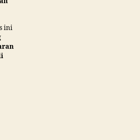
kan
 ini
g
aran
i