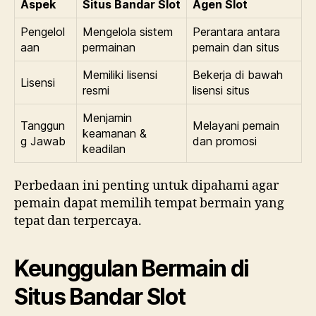
Aspek
Situs Bandar Slot
Agen Slot
Pengelol
Mengelola sistem
Perantara antara
aan
permainan
pemain dan situs
Memiliki lisensi
Bekerja di bawah
Lisensi
resmi
lisensi situs
Menjamin
Tanggun
Melayani pemain
keamanan &
g Jawab
dan promosi
keadilan
Perbedaan ini penting untuk dipahami agar
pemain dapat memilih tempat bermain yang
tepat dan terpercaya.
Keunggulan Bermain di
Situs Bandar Slot