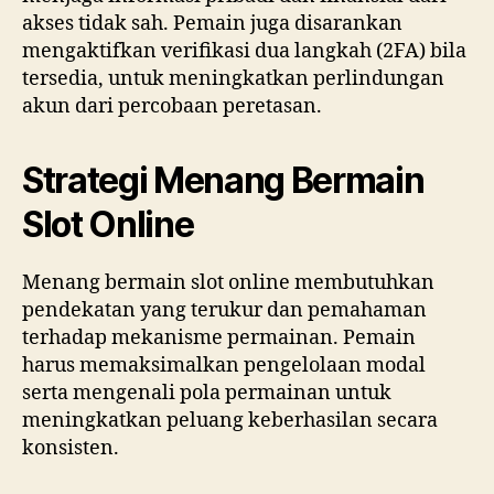
akses tidak sah. Pemain juga disarankan
mengaktifkan verifikasi dua langkah (2FA) bila
tersedia, untuk meningkatkan perlindungan
akun dari percobaan peretasan.
Strategi Menang Bermain
Slot Online
Menang bermain slot online membutuhkan
pendekatan yang terukur dan pemahaman
terhadap mekanisme permainan. Pemain
harus memaksimalkan pengelolaan modal
serta mengenali pola permainan untuk
meningkatkan peluang keberhasilan secara
konsisten.