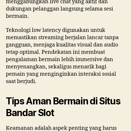
menggabungkan live chat yang aktif dan
dukungan pelanggan langsung selama sesi
bermain.
Teknologi low latency digunakan untuk
memastikan streaming berjalan lancar tanpa
gangguan, menjaga kualitas visual dan audio
tetap optimal. Pendekatan ini membuat
pengalaman bermain lebih immersive dan
menyenangkan, sekaligus menarik bagi
pemain yang menginginkan interaksi sosial
saat berjudi.
Tips Aman Bermain di Situs
Bandar Slot
Keamanan adalah aspek penting yang harus