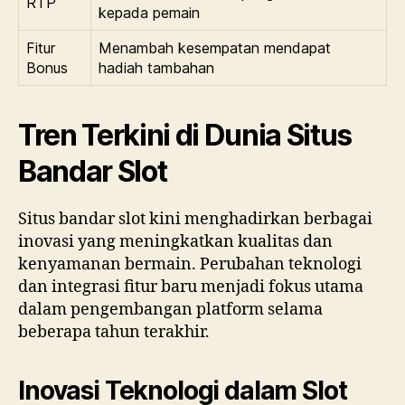
RTP
kepada pemain
Fitur
Menambah kesempatan mendapat
Bonus
hadiah tambahan
Tren Terkini di Dunia Situs
Bandar Slot
Situs bandar slot kini menghadirkan berbagai
inovasi yang meningkatkan kualitas dan
kenyamanan bermain. Perubahan teknologi
dan integrasi fitur baru menjadi fokus utama
dalam pengembangan platform selama
beberapa tahun terakhir.
Inovasi Teknologi dalam Slot