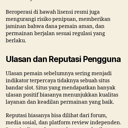
Beroperasi di bawah lisensi resmi juga
mengurangi risiko penipuan, memberikan
jaminan bahwa dana pemain aman, dan
permainan berjalan sesuai regulasi yang
berlaku.
Ulasan dan Reputasi Pengguna
Ulasan pemain sebelumnya sering menjadi
indikator terpercaya tidaknya sebuah situs
bandar slot. Situs yang mendapatkan banyak
ulasan positif biasanya menunjukkan kualitas
layanan dan keadilan permainan yang baik.
Reputasi biasanya bisa dilihat dari forum,
media sosial, dan platform review independen.