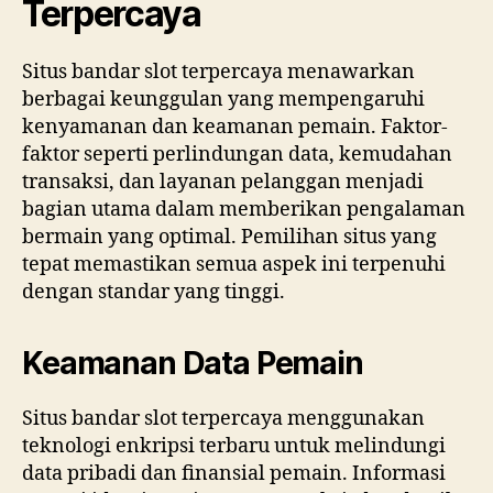
Terpercaya
Situs bandar slot terpercaya menawarkan
berbagai keunggulan yang mempengaruhi
kenyamanan dan keamanan pemain. Faktor-
faktor seperti perlindungan data, kemudahan
transaksi, dan layanan pelanggan menjadi
bagian utama dalam memberikan pengalaman
bermain yang optimal. Pemilihan situs yang
tepat memastikan semua aspek ini terpenuhi
dengan standar yang tinggi.
Keamanan Data Pemain
Situs bandar slot terpercaya menggunakan
teknologi enkripsi terbaru untuk melindungi
data pribadi dan finansial pemain. Informasi