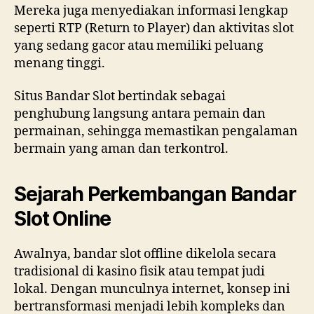
Mereka juga menyediakan informasi lengkap
seperti RTP (Return to Player) dan aktivitas slot
yang sedang gacor atau memiliki peluang
menang tinggi.
Situs Bandar Slot bertindak sebagai
penghubung langsung antara pemain dan
permainan, sehingga memastikan pengalaman
bermain yang aman dan terkontrol.
Sejarah Perkembangan Bandar
Slot Online
Awalnya, bandar slot offline dikelola secara
tradisional di kasino fisik atau tempat judi
lokal. Dengan munculnya internet, konsep ini
bertransformasi menjadi lebih kompleks dan