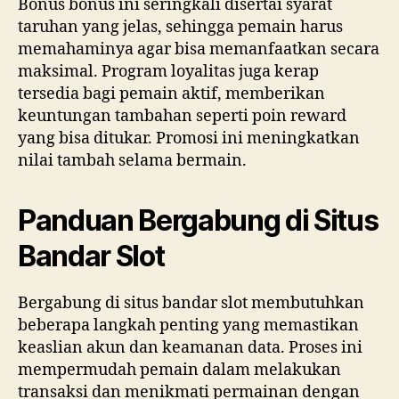
Bonus bonus ini seringkali disertai syarat
taruhan yang jelas, sehingga pemain harus
memahaminya agar bisa memanfaatkan secara
maksimal. Program loyalitas juga kerap
tersedia bagi pemain aktif, memberikan
keuntungan tambahan seperti poin reward
yang bisa ditukar. Promosi ini meningkatkan
nilai tambah selama bermain.
Panduan Bergabung di Situs
Bandar Slot
Bergabung di situs bandar slot membutuhkan
beberapa langkah penting yang memastikan
keaslian akun dan keamanan data. Proses ini
mempermudah pemain dalam melakukan
transaksi dan menikmati permainan dengan