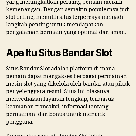
yang meningkatkan peluang pemain meraih
kemenangan. Dengan semakin populernya judi
slot online, memilih situs terpercaya menjadi
langkah penting untuk mendapatkan
pengalaman bermain yang optimal dan aman.
Apa Itu Situs Bandar Slot
Situs Bandar Slot adalah platform di mana
pemain dapat mengakses berbagai permainan
mesin slot yang dikelola oleh bandar atau pihak
penyelenggara resmi. Situs ini biasanya
menyediakan layanan lengkap, termasuk
keamanan transaksi, informasi tentang
permainan, dan bonus untuk menarik
pengguna.