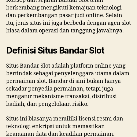
Konsep dan sejarah Bandar Slot telah
berkembang mengikuti kemajuan teknologi
dan perkembangan pasar judi online. Selain
itu, jenis situs ini juga berbeda dengan agen slot
biasa dalam operasi dan tanggung jawabnya.
Definisi Situs Bandar Slot
Situs Bandar Slot adalah platform online yang
bertindak sebagai penyelenggara utama dalam
permainan slot. Bandar di sini bukan hanya
sekadar penyedia permainan, tetapi juga
mengatur mekanisme transaksi, distribusi
hadiah, dan pengelolaan risiko.
Situs ini biasanya memiliki lisensi resmi dan
teknologi enkripsi untuk memastikan
keamanan data dan keadilan permainan.