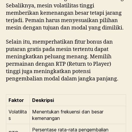
Sebaliknya, mesin volatilitas tinggi
memberikan kemenangan besar tetapi jarang
terjadi. Pemain harus menyesuaikan pilihan
mesin dengan tujuan dan modal yang dimiliki.
Selain itu, memperhatikan fitur bonus dan
putaran gratis pada mesin tertentu dapat
meningkatkan peluang menang. Memilih
permainan dengan RTP (Return to Player)
tinggi juga meningkatkan potensi
pengembalian modal dalam jangka panjang.
Faktor
Deskripsi
Volatilita
Menentukan frekuensi dan besar
s
kemenangan
Persentase rata-rata pengembalian