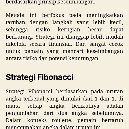
berdasarkan prinsip keseimbangan.
Metode ini berfokus pada meningkatkan
taruhan dengan langkah yang lebih kecil,
sehingga risiko kerugian besar dapat
berkurang. Strategi ini dianggap lebih mudah
dikelola secara finansial. Dan sangat cocok
untuk pemain yang mencari keseimbangan
antara risiko dan potensi keuntungan.
Strategi Fibonacci
Strategi Fibonacci berdasarkan pada urutan
angka terkenal yang dimulai dari 1 dan 1, di
mana setiap angka berikutnya adalah
penjumlahan dari dua angka sebelumnya.
Dalam konteks roulette, pemain bertaruh
menggunakan angka dalam urutan ini.