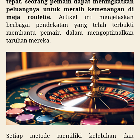
tepat, seorang pemain dapat meningkatkan
peluangnya untuk meraih kemenangan di
meja roulette.
Artikel ini menjelaskan
berbagai pendekatan yang telah terbukti
membantu pemain dalam mengoptimalkan
taruhan mereka.
Setiap metode memiliki kelebihan dan