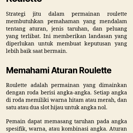
Strategi jitu dalam permainan roulette
membutuhkan pemahaman yang mendalam
tentang aturan, jenis taruhan, dan peluang
yang terlibat. Ini memberikan landasan yang
diperlukan untuk membuat keputusan yang
lebih baik saat bermain.
Memahami Aturan Roulette
Roulette adalah permainan yang dimainkan
dengan roda berisi angka-angka. Setiap angka
di roda memiliki warna hitam atau merah, dan
satu atau dua slot hijau untuk angka nol.
Pemain dapat memasang taruhan pada angka
spesifik, warna, atau kombinasi angka. Aturan