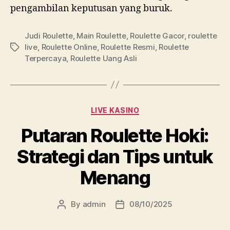
pengambilan keputusan yang buruk.
Judi Roulette
,
Main Roulette
,
Roulette Gacor
,
roulette
live
,
Roulette Online
,
Roulette Resmi
,
Roulette
Tags
Terpercaya
,
Roulette Uang Asli
Categories
LIVE KASINO
Putaran Roulette Hoki:
Strategi dan Tips untuk
Menang
By
admin
08/10/2025
Post
Post
author
date