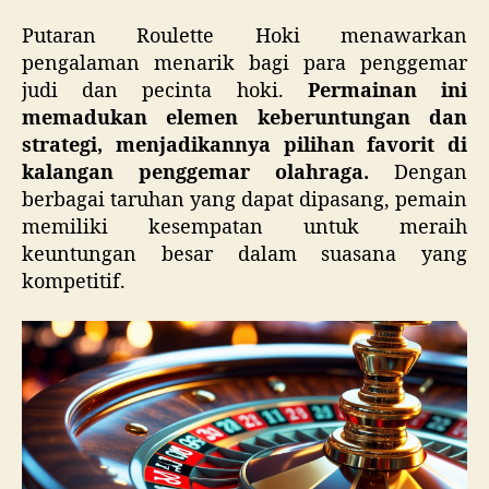
Putaran Roulette Hoki menawarkan
pengalaman menarik bagi para penggemar
judi dan pecinta hoki.
Permainan ini
memadukan elemen keberuntungan dan
strategi, menjadikannya pilihan favorit di
kalangan penggemar olahraga.
Dengan
berbagai taruhan yang dapat dipasang, pemain
memiliki kesempatan untuk meraih
keuntungan besar dalam suasana yang
kompetitif.