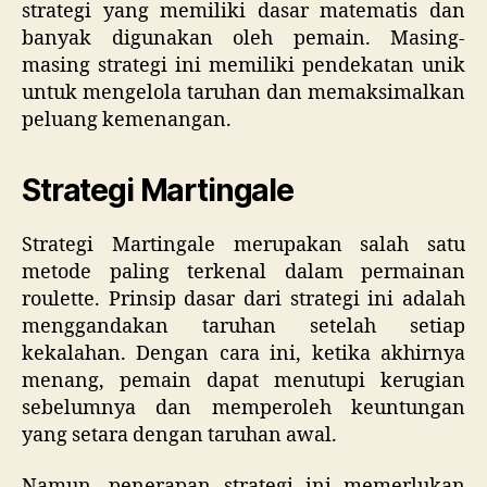
strategi yang memiliki dasar matematis dan
banyak digunakan oleh pemain. Masing-
masing strategi ini memiliki pendekatan unik
untuk mengelola taruhan dan memaksimalkan
peluang kemenangan.
Strategi Martingale
Strategi Martingale merupakan salah satu
metode paling terkenal dalam permainan
roulette. Prinsip dasar dari strategi ini adalah
menggandakan taruhan setelah setiap
kekalahan. Dengan cara ini, ketika akhirnya
menang, pemain dapat menutupi kerugian
sebelumnya dan memperoleh keuntungan
yang setara dengan taruhan awal.
Namun, penerapan strategi ini memerlukan