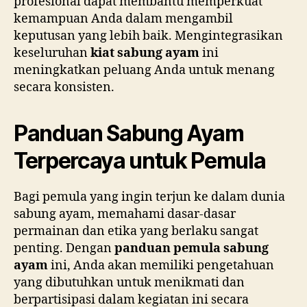
profesional dapat membantu memperkuat
kemampuan Anda dalam mengambil
keputusan yang lebih baik. Mengintegrasikan
keseluruhan
kiat sabung ayam
ini
meningkatkan peluang Anda untuk menang
secara konsisten.
Panduan Sabung Ayam
Terpercaya untuk Pemula
Bagi pemula yang ingin terjun ke dalam dunia
sabung ayam, memahami dasar-dasar
permainan dan etika yang berlaku sangat
penting. Dengan
panduan pemula sabung
ayam
ini, Anda akan memiliki pengetahuan
yang dibutuhkan untuk menikmati dan
berpartisipasi dalam kegiatan ini secara