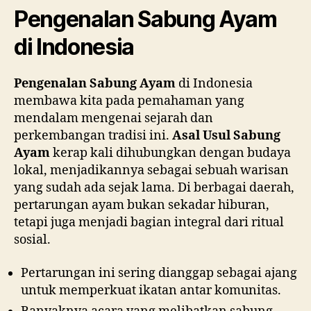
Pengenalan Sabung Ayam
di Indonesia
Pengenalan Sabung Ayam
di Indonesia
membawa kita pada pemahaman yang
mendalam mengenai sejarah dan
perkembangan tradisi ini.
Asal Usul Sabung
Ayam
kerap kali dihubungkan dengan budaya
lokal, menjadikannya sebagai sebuah warisan
yang sudah ada sejak lama. Di berbagai daerah,
pertarungan ayam bukan sekadar hiburan,
tetapi juga menjadi bagian integral dari ritual
sosial.
Pertarungan ini sering dianggap sebagai ajang
untuk memperkuat ikatan antar komunitas.