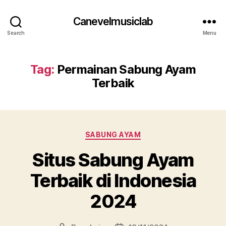
Canevelmusiclab
Search
Menu
Tag:
Permainan Sabung Ayam
Terbaik
Categories
SABUNG AYAM
Situs Sabung Ayam
Terbaik di Indonesia
2024