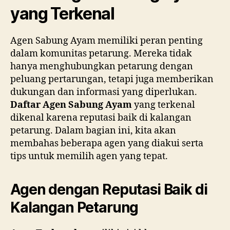
yang Terkenal
Agen Sabung Ayam memiliki peran penting
dalam komunitas petarung. Mereka tidak
hanya menghubungkan petarung dengan
peluang pertarungan, tetapi juga memberikan
dukungan dan informasi yang diperlukan.
Daftar Agen Sabung Ayam
yang terkenal
dikenal karena reputasi baik di kalangan
petarung. Dalam bagian ini, kita akan
membahas beberapa agen yang diakui serta
tips untuk memilih agen yang tepat.
Agen dengan Reputasi Baik di
Kalangan Petarung