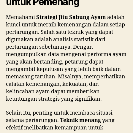
untuk Pemenang
Memahami
Strategi Jitu Sabung Ayam
adalah
kunci untuk meraih kemenangan dalam setiap
pertarungan. Salah satu teknik yang dapat
digunakan adalah analisis statistik dari
pertarungan sebelumnya. Dengan
mengumpulkan data mengenai performa ayam
yang akan bertanding, petarung dapat
mengambil keputusan yang lebih baik dalam
memasang taruhan. Misalnya, memperhatikan
catatan kemenangan, kekuatan, dan
kelincahan ayam dapat memberikan
keuntungan strategis yang signifikan.
Selain itu, penting untuk membaca situasi
selama pertarungan.
Teknik menang
yang
efektif melibatkan kemampuan untuk