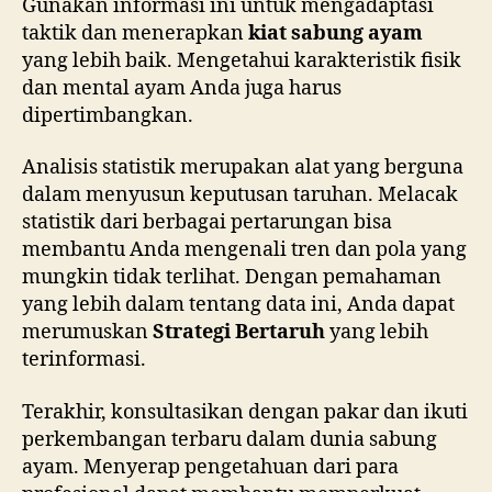
Gunakan informasi ini untuk mengadaptasi
taktik dan menerapkan
kiat sabung ayam
yang lebih baik. Mengetahui karakteristik fisik
dan mental ayam Anda juga harus
dipertimbangkan.
Analisis statistik merupakan alat yang berguna
dalam menyusun keputusan taruhan. Melacak
statistik dari berbagai pertarungan bisa
membantu Anda mengenali tren dan pola yang
mungkin tidak terlihat. Dengan pemahaman
yang lebih dalam tentang data ini, Anda dapat
merumuskan
Strategi Bertaruh
yang lebih
terinformasi.
Terakhir, konsultasikan dengan pakar dan ikuti
perkembangan terbaru dalam dunia sabung
ayam. Menyerap pengetahuan dari para