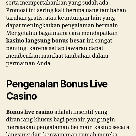
serta mempertahankan yang sudah ada.
Promosi ini sering kali berupa uang tambahan,
taruhan gratis, atau keuntungan lain yang
dapat meningkatkan pengalaman bermain.
Mengetahui bagaimana cara mendapatkan
kasino langsung bonus besar
ini sangat
penting, karena setiap tawaran dapat
memberikan manfaat tambahan dalam
permainan Anda.
Pengenalan Bonus Live
Casino
Bonus live casino
adalah insentif yang
dirancang khusus bagi pemain yang ingin
merasakan pengalaman bermain kasino secara
langsung dari kenyamanan rumah mereka.