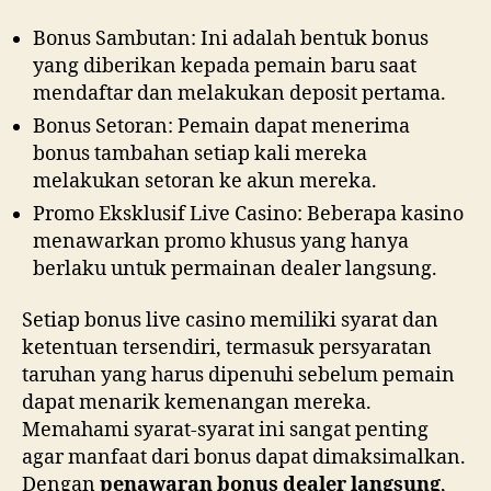
Bonus Sambutan: Ini adalah bentuk bonus
yang diberikan kepada pemain baru saat
mendaftar dan melakukan deposit pertama.
Bonus Setoran: Pemain dapat menerima
bonus tambahan setiap kali mereka
melakukan setoran ke akun mereka.
Promo Eksklusif Live Casino: Beberapa kasino
menawarkan promo khusus yang hanya
berlaku untuk permainan dealer langsung.
Setiap bonus live casino memiliki syarat dan
ketentuan tersendiri, termasuk persyaratan
taruhan yang harus dipenuhi sebelum pemain
dapat menarik kemenangan mereka.
Memahami syarat-syarat ini sangat penting
agar manfaat dari bonus dapat dimaksimalkan.
Dengan
penawaran bonus dealer langsung
,