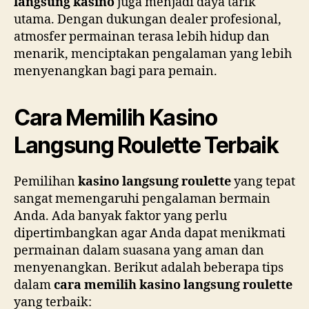
langsung kasino
juga menjadi daya tarik
utama. Dengan dukungan dealer profesional,
atmosfer permainan terasa lebih hidup dan
menarik, menciptakan pengalaman yang lebih
menyenangkan bagi para pemain.
Cara Memilih Kasino
Langsung Roulette Terbaik
Pemilihan
kasino langsung roulette
yang tepat
sangat memengaruhi pengalaman bermain
Anda. Ada banyak faktor yang perlu
dipertimbangkan agar Anda dapat menikmati
permainan dalam suasana yang aman dan
menyenangkan. Berikut adalah beberapa tips
dalam
cara memilih kasino langsung roulette
yang terbaik: