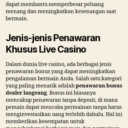
dapat membantu memperbesar peluang
menang dan meningkatkan kesenangan saat
bermain.
Jenis-jenis Penawaran
Khusus Live Casino
Dalam dunia live casino, ada berbagai jenis
penawaran bonus yang dapat meningkatkan
pengalaman bermain Anda. Salah satu kategori
yang paling menarik adalah
penawaran bonus
dealer langsung
. Bonus ini biasanya
mencakup penawaran tanpa deposit, di mana
pemain dapat mencoba permainan tanpa harus
menginvestasikan uang terlebih dahulu. Hal ini
memberikan kesempatan untuk