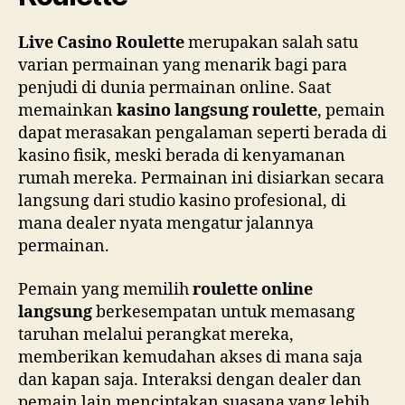
Live Casino Roulette
merupakan salah satu
varian permainan yang menarik bagi para
penjudi di dunia permainan online. Saat
memainkan
kasino langsung roulette
, pemain
dapat merasakan pengalaman seperti berada di
kasino fisik, meski berada di kenyamanan
rumah mereka. Permainan ini disiarkan secara
langsung dari studio kasino profesional, di
mana dealer nyata mengatur jalannya
permainan.
Pemain yang memilih
roulette online
langsung
berkesempatan untuk memasang
taruhan melalui perangkat mereka,
memberikan kemudahan akses di mana saja
dan kapan saja. Interaksi dengan dealer dan
pemain lain menciptakan suasana yang lebih