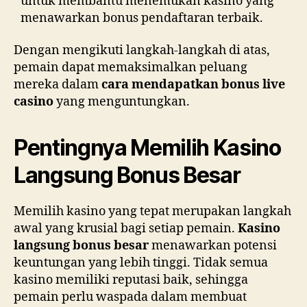
untuk membantu menemukan kasino yang
menawarkan bonus pendaftaran terbaik.
Dengan mengikuti langkah-langkah di atas,
pemain dapat memaksimalkan peluang
mereka dalam
cara mendapatkan bonus live
casino
yang menguntungkan.
Pentingnya Memilih Kasino
Langsung Bonus Besar
Memilih kasino yang tepat merupakan langkah
awal yang krusial bagi setiap pemain.
Kasino
langsung bonus besar
menawarkan potensi
keuntungan yang lebih tinggi. Tidak semua
kasino memiliki reputasi baik, sehingga
pemain perlu waspada dalam membuat