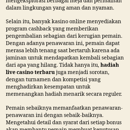
mengeksplorasi berbagai meja dan permainan
dalam lingkungan yang aman dan nyaman.
Selain itu, banyak kasino online menyediakan
program cashback yang memberikan
pengembalian sebagian dari kerugian pemain.
Dengan adanya penawaran ini, pemain dapat
merasa lebih tenang saat bertaruh karena ada
jaminan untuk mendapatkan kembali sebagian
dari apa yang hilang. Tidak hanya itu,
hadiah
live casino terbaru
juga menjadi sorotan,
dengan turnamen dan kompetisi yang
menghadirkan kesempatan untuk
memenangkan hadiah menarik secara reguler.
Pemain sebaiknya memanfaatkan penawaran-
penawaran ini dengan sebaik-baiknya.
Mengetahui detail dan syarat dari setiap bonus
akan membantu pemain membuat keputusan