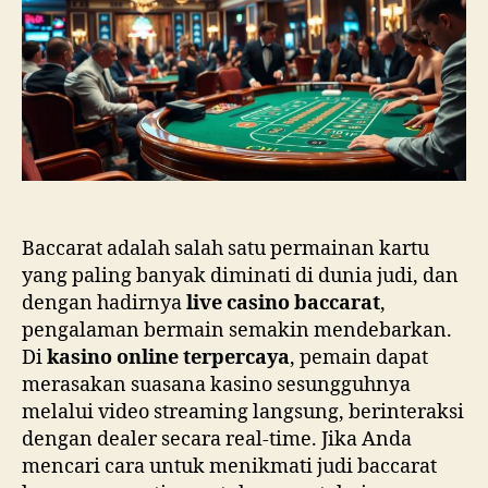
Baccarat adalah salah satu permainan kartu
yang paling banyak diminati di dunia judi, dan
dengan hadirnya
live casino baccarat
,
pengalaman bermain semakin mendebarkan.
Di
kasino online terpercaya
, pemain dapat
merasakan suasana kasino sesungguhnya
melalui video streaming langsung, berinteraksi
dengan dealer secara real-time. Jika Anda
mencari cara untuk menikmati judi baccarat