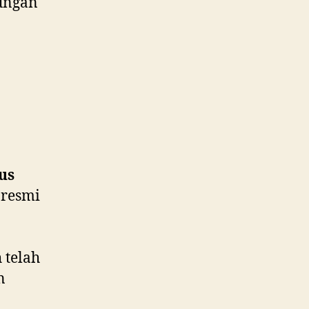
tungan
tus
i resmi
 telah
n