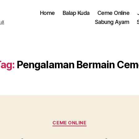
Home
Balap Kuda
Ceme Online
Sabung Ayam
l!
ag:
Pengalaman Bermain Cem
Categories
CEME ONLINE