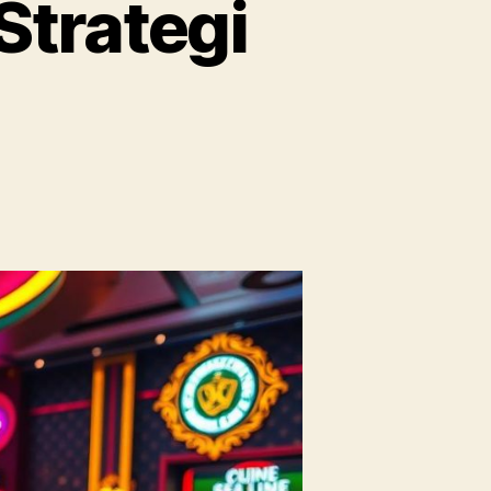
Strategi