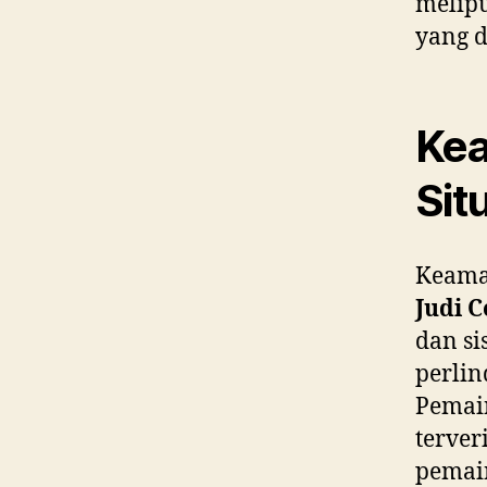
melipu
yang 
Kea
Sit
Keama
Judi 
dan si
perlin
Pemain
terver
pemain