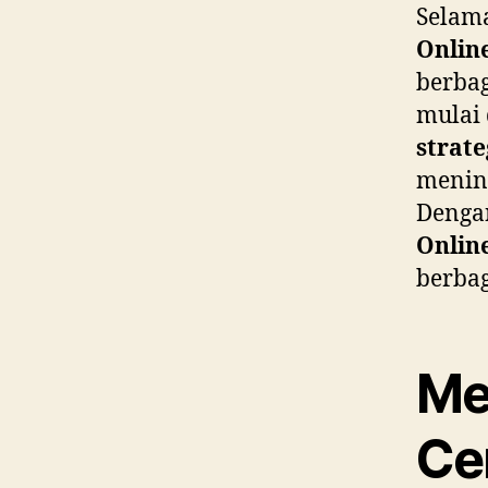
Selama
Onlin
berbag
mulai 
strat
menin
Dengan
Onlin
berbag
Me
Ce