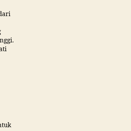
dari
g
nggi.
ati
ntuk