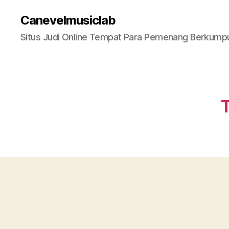
Canevelmusiclab
Situs Judi Online Tempat Para Pemenang Berkumpu
T