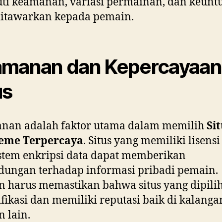
ti keamanan, variasi permainan, dan keun
ditawarkan kepada pemain.
manan dan Kepercayaan
us
nan adalah faktor utama dalam memilih
Si
Ceme Terpercaya
. Situs yang memiliki lisens
stem enkripsi data dapat memberikan
dungan terhadap informasi pribadi pemain.
 harus memastikan bahwa situs yang dipilih
ifikasi dan memiliki reputasi baik di kalanga
 lain.