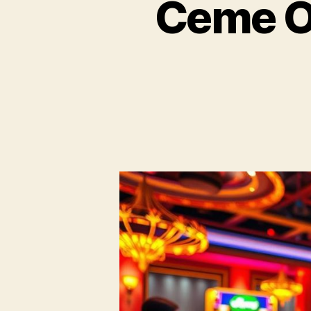
Ceme On