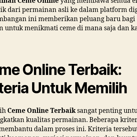
inan Ceme Online
yang membawa semua e
k dari permainan asli ke dalam platform dig
mbangan ini memberikan peluang baru bagi
n untuk menikmati ceme di mana saja dan k
me Online Terbaik:
teria Untuk Memilih
ih
Ceme Online Terbaik
sangat penting unt
katkan kualitas permainan. Beberapa kriter
membantu dalam proses ini. Kriteria tersebu