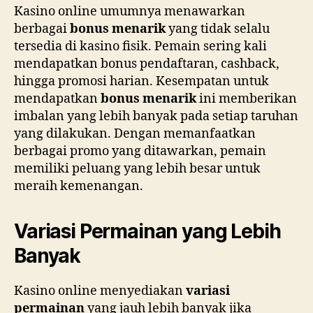
Kasino online umumnya menawarkan
berbagai
bonus menarik
yang tidak selalu
tersedia di kasino fisik. Pemain sering kali
mendapatkan bonus pendaftaran, cashback,
hingga promosi harian. Kesempatan untuk
mendapatkan
bonus menarik
ini memberikan
imbalan yang lebih banyak pada setiap taruhan
yang dilakukan. Dengan memanfaatkan
berbagai promo yang ditawarkan, pemain
memiliki peluang yang lebih besar untuk
meraih kemenangan.
Variasi Permainan yang Lebih
Banyak
Kasino online menyediakan
variasi
permainan
yang jauh lebih banyak jika