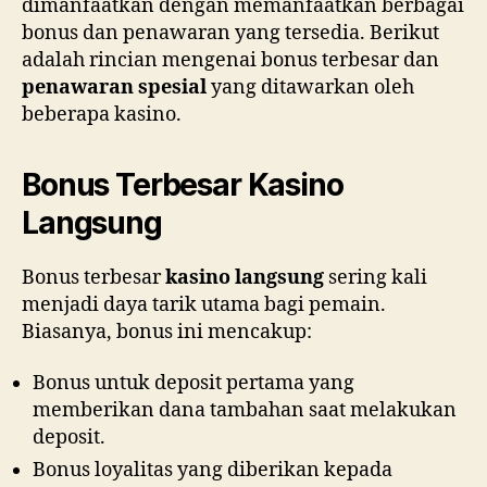
dimanfaatkan dengan memanfaatkan berbagai
bonus dan penawaran yang tersedia. Berikut
adalah rincian mengenai bonus terbesar dan
penawaran spesial
yang ditawarkan oleh
beberapa kasino.
Bonus Terbesar Kasino
Langsung
Bonus terbesar
kasino langsung
sering kali
menjadi daya tarik utama bagi pemain.
Biasanya, bonus ini mencakup:
Bonus untuk deposit pertama yang
memberikan dana tambahan saat melakukan
deposit.
Bonus loyalitas yang diberikan kepada