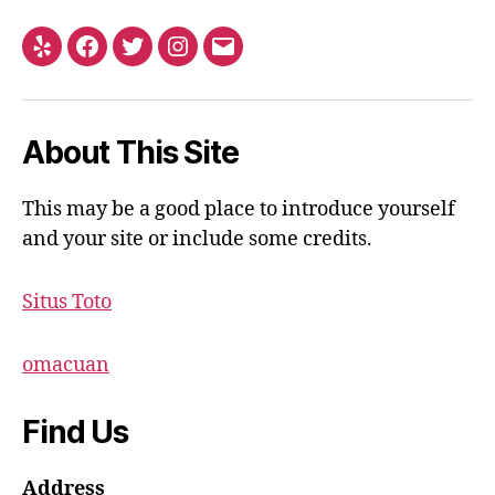
Yelp
Facebook
Twitter
Instagram
Email
About This Site
This may be a good place to introduce yourself
and your site or include some credits.
Situs Toto
omacuan
Find Us
Address