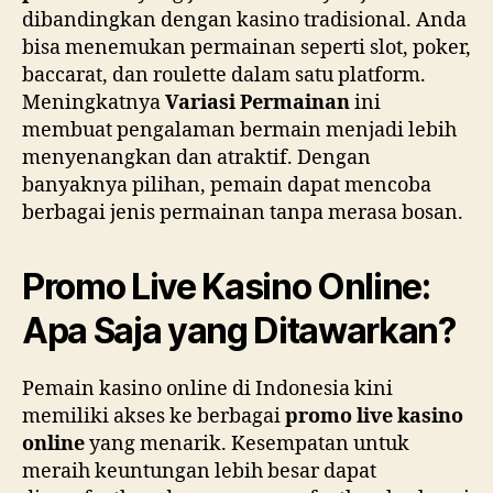
dibandingkan dengan kasino tradisional. Anda
bisa menemukan permainan seperti slot, poker,
baccarat, dan roulette dalam satu platform.
Meningkatnya
Variasi Permainan
ini
membuat pengalaman bermain menjadi lebih
menyenangkan dan atraktif. Dengan
banyaknya pilihan, pemain dapat mencoba
berbagai jenis permainan tanpa merasa bosan.
Promo Live Kasino Online:
Apa Saja yang Ditawarkan?
Pemain kasino online di Indonesia kini
memiliki akses ke berbagai
promo live kasino
online
yang menarik. Kesempatan untuk
meraih keuntungan lebih besar dapat