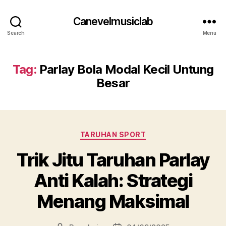
Canevelmusiclab
Search
Menu
Tag:
Parlay Bola Modal Kecil Untung
Besar
Categories
TARUHAN SPORT
Trik Jitu Taruhan Parlay
Anti Kalah: Strategi
Menang Maksimal