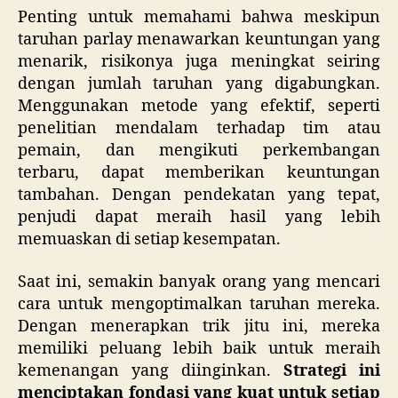
Penting untuk memahami bahwa meskipun
taruhan parlay menawarkan keuntungan yang
menarik, risikonya juga meningkat seiring
dengan jumlah taruhan yang digabungkan.
Menggunakan metode yang efektif, seperti
penelitian mendalam terhadap tim atau
pemain, dan mengikuti perkembangan
terbaru, dapat memberikan keuntungan
tambahan. Dengan pendekatan yang tepat,
penjudi dapat meraih hasil yang lebih
memuaskan di setiap kesempatan.
Saat ini, semakin banyak orang yang mencari
cara untuk mengoptimalkan taruhan mereka.
Dengan menerapkan trik jitu ini, mereka
memiliki peluang lebih baik untuk meraih
kemenangan yang diinginkan.
Strategi ini
menciptakan fondasi yang kuat untuk setiap