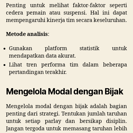
Penting untuk melihat faktor-faktor seperti
cedera pemain atau suspensi. Hal ini dapat
mempengaruhi kinerja tim secara keseluruhan.
Metode analisis
:
Gunakan platform statistik untuk
mendapatkan data akurat.
Lihat tren performa tim dalam beberapa
pertandingan terakhir.
Mengelola Modal dengan Bijak
Mengelola modal dengan bijak adalah bagian
penting dari strategi. Tentukan jumlah taruhan
untuk setiap parlay dan bersikap disiplin.
Jangan tergoda untuk memasang taruhan lebih