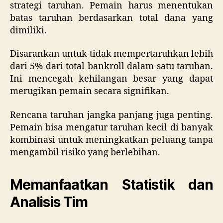
strategi taruhan. Pemain harus menentukan
batas taruhan berdasarkan total dana yang
dimiliki.
Disarankan untuk tidak mempertaruhkan lebih
dari 5% dari total bankroll dalam satu taruhan.
Ini mencegah kehilangan besar yang dapat
merugikan pemain secara signifikan.
Rencana taruhan jangka panjang juga penting.
Pemain bisa mengatur taruhan kecil di banyak
kombinasi untuk meningkatkan peluang tanpa
mengambil risiko yang berlebihan.
Memanfaatkan Statistik dan
Analisis Tim