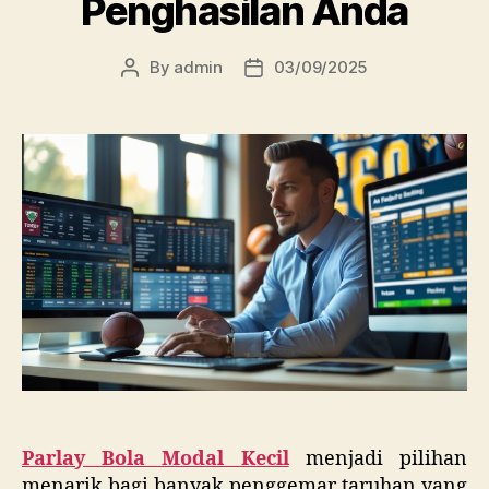
Penghasilan Anda
By
admin
03/09/2025
Post
Post
author
date
Parlay Bola Modal Kecil
menjadi pilihan
menarik bagi banyak penggemar taruhan yang