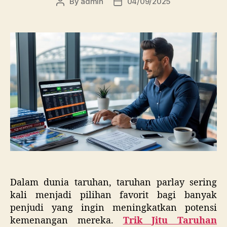
By
admin
04/09/2025
Post
Post
author
date
Dalam dunia taruhan, taruhan parlay sering
kali menjadi pilihan favorit bagi banyak
penjudi yang ingin meningkatkan potensi
kemenangan mereka.
Trik Jitu Taruhan