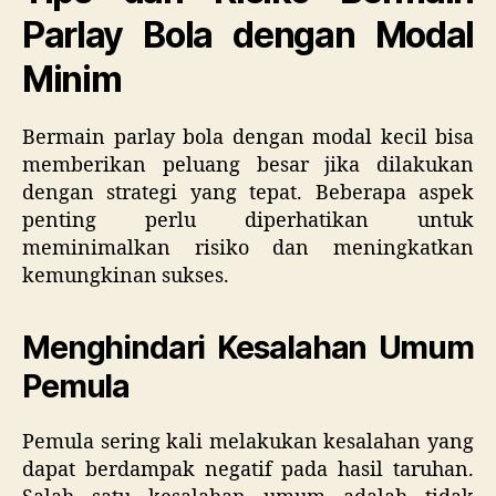
Parlay Bola dengan Modal
Minim
Bermain parlay bola dengan modal kecil bisa
memberikan peluang besar jika dilakukan
dengan strategi yang tepat. Beberapa aspek
penting perlu diperhatikan untuk
meminimalkan risiko dan meningkatkan
kemungkinan sukses.
Menghindari Kesalahan Umum
Pemula
Pemula sering kali melakukan kesalahan yang
dapat berdampak negatif pada hasil taruhan.