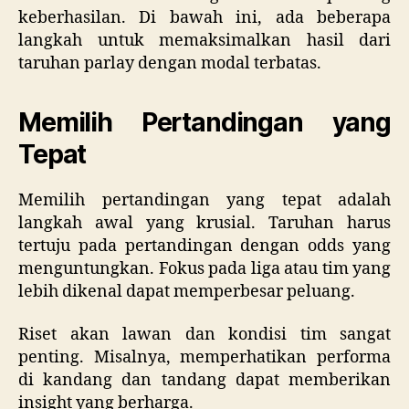
keberhasilan. Di bawah ini, ada beberapa
langkah untuk memaksimalkan hasil dari
taruhan parlay dengan modal terbatas.
Memilih Pertandingan yang
Tepat
Memilih pertandingan yang tepat adalah
langkah awal yang krusial. Taruhan harus
tertuju pada pertandingan dengan odds yang
menguntungkan. Fokus pada liga atau tim yang
lebih dikenal dapat memperbesar peluang.
Riset akan lawan dan kondisi tim sangat
penting. Misalnya, memperhatikan performa
di kandang dan tandang dapat memberikan
insight yang berharga.