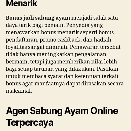
Menarik
Bonus judi sabung ayam
menjadi salah satu
daya tarik bagi pemain. Penyedia yang
menawarkan bonus menarik seperti bonus
pendaftaran, promo cashback, dan hadiah
loyalitas sangat diminati. Penawaran tersebut
tidak hanya meningkatkan pengalaman
bermain, tetapi juga memberikan nilai lebih
bagi setiap taruhan yang dilakukan. Pastikan
untuk membaca syarat dan ketentuan terkait
bonus agar manfaatnya dapat dirasakan secara
maksimal.
Agen Sabung Ayam Online
Terpercaya