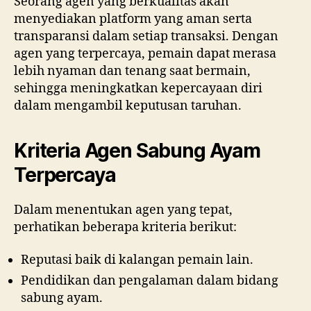
Seorang agen yang berkualitas akan
menyediakan platform yang aman serta
transparansi dalam setiap transaksi. Dengan
agen yang terpercaya, pemain dapat merasa
lebih nyaman dan tenang saat bermain,
sehingga meningkatkan kepercayaan diri
dalam mengambil keputusan taruhan.
Kriteria Agen Sabung Ayam
Terpercaya
Dalam menentukan agen yang tepat,
perhatikan beberapa kriteria berikut:
Reputasi baik di kalangan pemain lain.
Pendidikan dan pengalaman dalam bidang
sabung ayam.