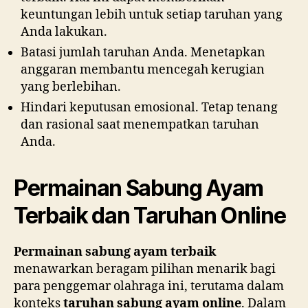
keuntungan lebih untuk setiap taruhan yang
Anda lakukan.
Batasi jumlah taruhan Anda. Menetapkan
anggaran membantu mencegah kerugian
yang berlebihan.
Hindari keputusan emosional. Tetap tenang
dan rasional saat menempatkan taruhan
Anda.
Permainan Sabung Ayam
Terbaik dan Taruhan Online
Permainan sabung ayam terbaik
menawarkan beragam pilihan menarik bagi
para penggemar olahraga ini, terutama dalam
konteks
taruhan sabung ayam online
. Dalam