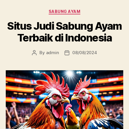
Categories
SABUNG AYAM
Situs Judi Sabung Ayam
Terbaik di Indonesia
By
admin
08/08/2024
Post
Post
author
date