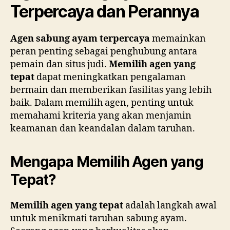
Terpercaya dan Perannya
Agen sabung ayam terpercaya
memainkan
peran penting sebagai penghubung antara
pemain dan situs judi.
Memilih agen yang
tepat
dapat meningkatkan pengalaman
bermain dan memberikan fasilitas yang lebih
baik. Dalam memilih agen, penting untuk
memahami kriteria yang akan menjamin
keamanan dan keandalan dalam taruhan.
Mengapa Memilih Agen yang
Tepat?
Memilih agen yang tepat
adalah langkah awal
untuk menikmati taruhan sabung ayam.