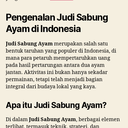
Pengenalan Judi Sabung
Ayam di Indonesia
Judi Sabung Ayam
merupakan salah satu
bentuk taruhan yang populer di Indonesia, di
mana para petaruh mempertaruhkan uang
pada hasil pertarungan antara dua ayam
jantan. Aktivitas ini bukan hanya sekadar
permainan, tetapi telah menjadi bagian
integral dari budaya lokal yang kaya.
Apa itu Judi Sabung Ayam?
Di dalam
Judi Sabung Ayam
, berbagai elemen
terlibat, termasuk teknik, strategi, dan