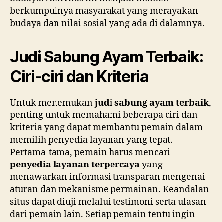
berkumpulnya masyarakat yang merayakan
budaya dan nilai sosial yang ada di dalamnya.
Judi Sabung Ayam Terbaik:
Ciri-ciri dan Kriteria
Untuk menemukan
judi sabung ayam terbaik
,
penting untuk memahami beberapa ciri dan
kriteria yang dapat membantu pemain dalam
memilih penyedia layanan yang tepat.
Pertama-tama, pemain harus mencari
penyedia layanan terpercaya
yang
menawarkan informasi transparan mengenai
aturan dan mekanisme permainan. Keandalan
situs dapat diuji melalui testimoni serta ulasan
dari pemain lain. Setiap pemain tentu ingin