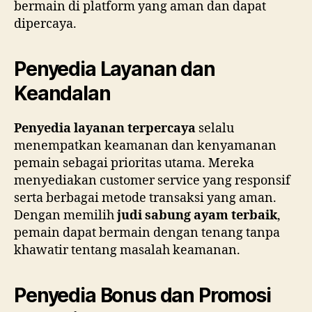
bermain di platform yang aman dan dapat
dipercaya.
Penyedia Layanan dan
Keandalan
Penyedia layanan terpercaya
selalu
menempatkan keamanan dan kenyamanan
pemain sebagai prioritas utama. Mereka
menyediakan customer service yang responsif
serta berbagai metode transaksi yang aman.
Dengan memilih
judi sabung ayam terbaik
,
pemain dapat bermain dengan tenang tanpa
khawatir tentang masalah keamanan.
Penyedia Bonus dan Promosi