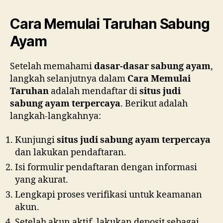
Cara Memulai Taruhan Sabung
Ayam
Setelah memahami
dasar-dasar sabung ayam
,
langkah selanjutnya dalam
Cara Memulai
Taruhan
adalah mendaftar di
situs judi
sabung ayam terpercaya
. Berikut adalah
langkah-langkahnya:
Kunjungi
situs judi sabung ayam terpercaya
dan lakukan pendaftaran.
Isi formulir pendaftaran dengan informasi
yang akurat.
Lengkapi proses verifikasi untuk keamanan
akun.
Setelah akun aktif, lakukan deposit sebagai