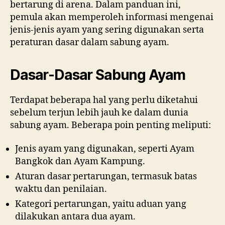
bertarung di arena. Dalam panduan ini,
pemula akan memperoleh informasi mengenai
jenis-jenis ayam yang sering digunakan serta
peraturan dasar dalam sabung ayam.
Dasar-Dasar Sabung Ayam
Terdapat beberapa hal yang perlu diketahui
sebelum terjun lebih jauh ke dalam dunia
sabung ayam. Beberapa poin penting meliputi:
Jenis ayam yang digunakan, seperti Ayam
Bangkok dan Ayam Kampung.
Aturan dasar pertarungan, termasuk batas
waktu dan penilaian.
Kategori pertarungan, yaitu aduan yang
dilakukan antara dua ayam.