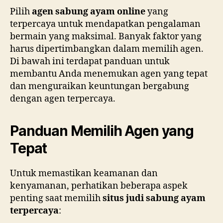
Pilih
agen sabung ayam online
yang
terpercaya untuk mendapatkan pengalaman
bermain yang maksimal. Banyak faktor yang
harus dipertimbangkan dalam memilih agen.
Di bawah ini terdapat panduan untuk
membantu Anda menemukan agen yang tepat
dan menguraikan keuntungan bergabung
dengan agen terpercaya.
Panduan Memilih Agen yang
Tepat
Untuk memastikan keamanan dan
kenyamanan, perhatikan beberapa aspek
penting saat memilih
situs judi sabung ayam
terpercaya
: