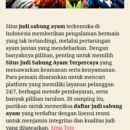
Situs
judi sabung ayam
terkemuka di
Indonesia memberikan pengalaman bermain
yang tak tertandingi, melalui pertarungan
ayam jantan yang mendebarkan. Dengan
banyaknya pilihan, penting untuk memilih
Situs Judi Sabung Ayam Terpercaya
yang
menawarkan keamanan serta kenyamanan.
Para pemain disarankan untuk mencari
platform yang memiliki layanan pelanggan
24/7, berbagai metode pembayaran, serta
banyak pilihan taruhan. Di samping itu,
pastikan untuk memeriksa
daftar judi sabung
ayam
yang terdaftar dengan lisensi resmi
untuk menjamin integritas dan kualitas judi
yang ditawarkan.
Situs Toto