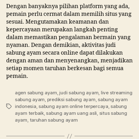
Dengan banyaknya pilihan platform yang ada,
pemain perlu cermat dalam memilih situs yang
sesuai. Mengutamakan keamanan dan
kepercayaan merupakan langkah penting
dalam memastikan pengalaman bermain yang
nyaman. Dengan demikian, aktivitas judi
sabung ayam secara online dapat dilakukan
dengan aman dan menyenangkan, menjadikan
setiap momen taruhan berkesan bagi semua
pemain.
agen sabung ayam
,
judi sabung ayam
,
live streaming
sabung ayam
,
prediksi sabung ayam
,
sabung ayam
indonesia
,
sabung ayam online terpercaya
,
sabung
Tags
ayam terbaik
,
sabung ayam uang asli
,
situs sabung
ayam
,
taruhan sabung ayam