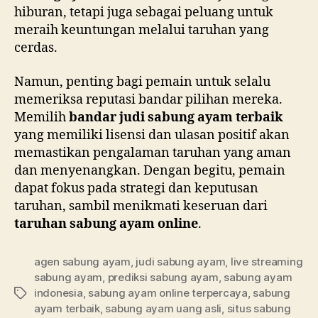
hiburan, tetapi juga sebagai peluang untuk
meraih keuntungan melalui taruhan yang
cerdas.
Namun, penting bagi pemain untuk selalu
memeriksa reputasi bandar pilihan mereka.
Memilih
bandar judi sabung ayam terbaik
yang memiliki lisensi dan ulasan positif akan
memastikan pengalaman taruhan yang aman
dan menyenangkan. Dengan begitu, pemain
dapat fokus pada strategi dan keputusan
taruhan, sambil menikmati keseruan dari
taruhan sabung ayam online
.
agen sabung ayam
,
judi sabung ayam
,
live streaming
sabung ayam
,
prediksi sabung ayam
,
sabung ayam
indonesia
,
sabung ayam online terpercaya
,
sabung
Tags
ayam terbaik
,
sabung ayam uang asli
,
situs sabung