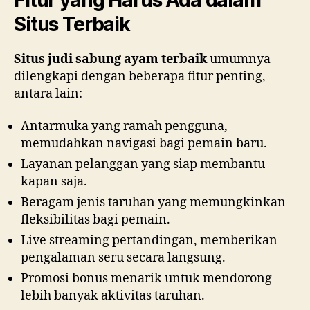
Situs Terbaik
Situs judi sabung ayam terbaik
umumnya
dilengkapi dengan beberapa fitur penting,
antara lain:
Antarmuka yang ramah pengguna,
memudahkan navigasi bagi pemain baru.
Layanan pelanggan yang siap membantu
kapan saja.
Beragam jenis taruhan yang memungkinkan
fleksibilitas bagi pemain.
Live streaming pertandingan, memberikan
pengalaman seru secara langsung.
Promosi bonus menarik untuk mendorong
lebih banyak aktivitas taruhan.