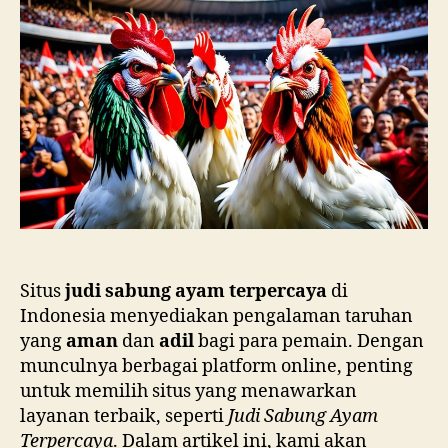
Situs
judi sabung ayam terpercaya
di
Indonesia menyediakan pengalaman taruhan
yang
aman
dan
adil
bagi para pemain. Dengan
munculnya berbagai platform online, penting
untuk memilih situs yang menawarkan
layanan terbaik, seperti
Judi Sabung Ayam
Terpercaya
. Dalam artikel ini, kami akan