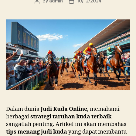
By
admin
10/12/2024
Post
Post
author
date
Dalam dunia
Judi Kuda Online
, memahami
berbagai
strategi taruhan kuda terbaik
sangatlah penting. Artikel ini akan membahas
tips menang judi kuda
yang dapat membantu