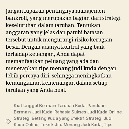
Jangan lupakan pentingnya manajemen
bankroll, yang merupakan bagian dari strategi
keseluruhan dalam taruhan. Tentukan
anggaran yang jelas dan patuhi batasan
tersebut untuk mengurangi risiko kerugian
besar. Dengan adanya kontrol yang baik
terhadap keuangan, Anda dapat
memanfaatkan peluang yang ada dan
menerapkan
tips menang judi kuda
dengan
lebih percaya diri, sehingga meningkatkan
kemungkinan kemenangan dalam setiap
taruhan yang Anda buat.
Kiat Unggul Bermain Taruhan Kuda
,
Panduan
Bermain Judi Kuda
,
Rahasia Sukses Judi Kuda Online
,
Strategi Betting Kuda yang Efektif
,
Strategi Judi
Tags
Kuda Online
,
Teknik Jitu Menang Judi Kuda
,
Tips