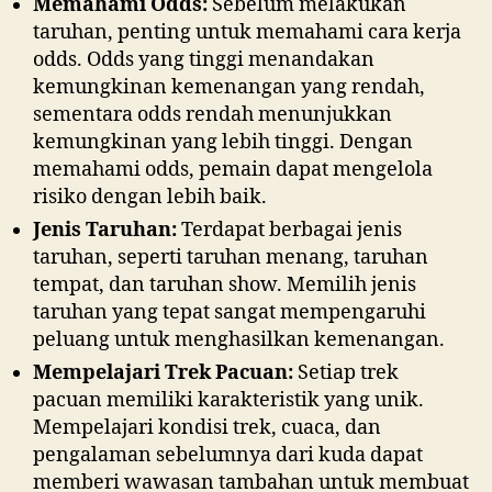
Memahami Odds:
Sebelum melakukan
taruhan, penting untuk memahami cara kerja
odds. Odds yang tinggi menandakan
kemungkinan kemenangan yang rendah,
sementara odds rendah menunjukkan
kemungkinan yang lebih tinggi. Dengan
memahami odds, pemain dapat mengelola
risiko dengan lebih baik.
Jenis Taruhan:
Terdapat berbagai jenis
taruhan, seperti taruhan menang, taruhan
tempat, dan taruhan show. Memilih jenis
taruhan yang tepat sangat mempengaruhi
peluang untuk menghasilkan kemenangan.
Mempelajari Trek Pacuan:
Setiap trek
pacuan memiliki karakteristik yang unik.
Mempelajari kondisi trek, cuaca, dan
pengalaman sebelumnya dari kuda dapat
memberi wawasan tambahan untuk membuat