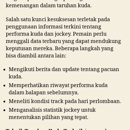
kemenangan dalam taruhan kuda.
Salah satu kunci kesuksesan terletak pada
penggunaan informasi terkini tentang
performa kuda dan jockey. Pemain perlu
menggali data terbaru yang dapat mendukung
keputusan mereka. Beberapa langkah yang
bisa diambil antara lain:
Mengikuti berita dan update tentang pacuan
kuda.
Memperhatikan riwayat performa kuda
dalam balapan sebelumnya.
Meneliti kondisi track pada hari perlombaan.
Menganalisis statistik jockey untuk
menentukan pilihan yang tepat.