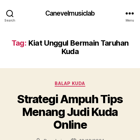
Canevelmusiclab
Search
Menu
Tag:
Kiat Unggul Bermain Taruhan
Kuda
Categories
BALAP KUDA
Strategi Ampuh Tips
Menang Judi Kuda
Online