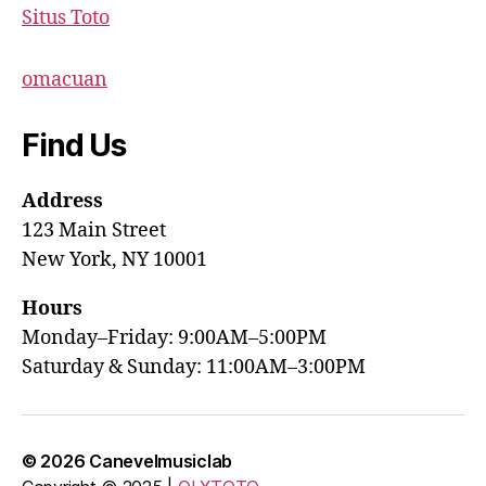
Situs Toto
omacuan
Find Us
Address
123 Main Street
New York, NY 10001
Hours
Monday–Friday: 9:00AM–5:00PM
Saturday & Sunday: 11:00AM–3:00PM
© 2026
Canevelmusiclab