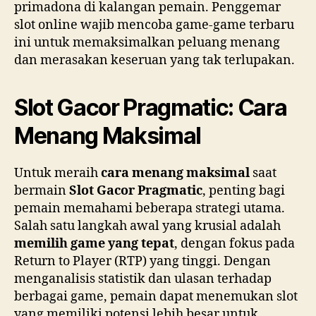
primadona di kalangan pemain. Penggemar
slot online wajib mencoba game-game terbaru
ini untuk memaksimalkan peluang menang
dan merasakan keseruan yang tak terlupakan.
Slot Gacor Pragmatic: Cara
Menang Maksimal
Untuk meraih
cara menang maksimal
saat
bermain
Slot Gacor Pragmatic
, penting bagi
pemain memahami beberapa strategi utama.
Salah satu langkah awal yang krusial adalah
memilih game yang tepat
, dengan fokus pada
Return to Player (RTP) yang tinggi. Dengan
menganalisis statistik dan ulasan terhadap
berbagai game, pemain dapat menemukan slot
yang memiliki potensi lebih besar untuk