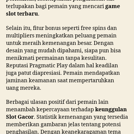
terlupakan bagi pemain yang mencari
game
slot terbaru
.
Selain itu, fitur bonus seperti free spins dan
multipliers meningkatkan peluang pemain
untuk meraih kemenangan besar. Dengan
desain yang mudah dipahami, siapa pun bisa
menikmati permainan tanpa kesulitan.
Reputasi Pragmatic Play dalam hal keadilan
juga patut diapresiasi. Pemain mendapatkan
jaminan keamanan saat mempertaruhkan
uang mereka.
Berbagai ulasan positif dari pemain lain
menambah kepercayaan terhadap
keunggulan
Slot Gacor
. Statistik kemenangan yang tersedia
memberikan gambaran jelas tentang potensi
penghasilan. Dengan keanekaragaman tema