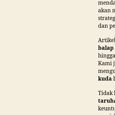
mendal
akan m
strate
dan pe
Artike
balap
hingg
Kami j
mengu
kuda
b
Tidak 
taruh
keunt