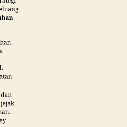
rategi
eluang
ruhan
uhan,
a
l.
atan
h dan
jejak
han.
key