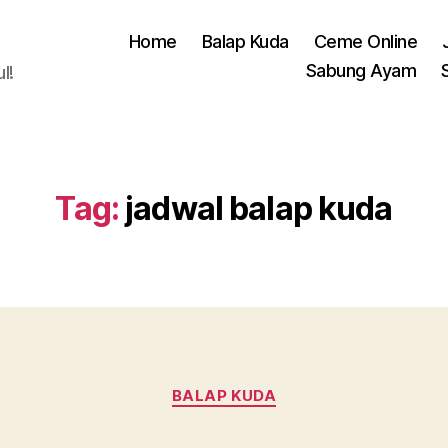
Home
Balap Kuda
Ceme Online
Sabung Ayam
l!
Tag:
jadwal balap kuda
Categories
BALAP KUDA