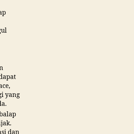
ap
gul
an
 dapat
ace,
egi yang
a.
 balap
jak.
nsi dan