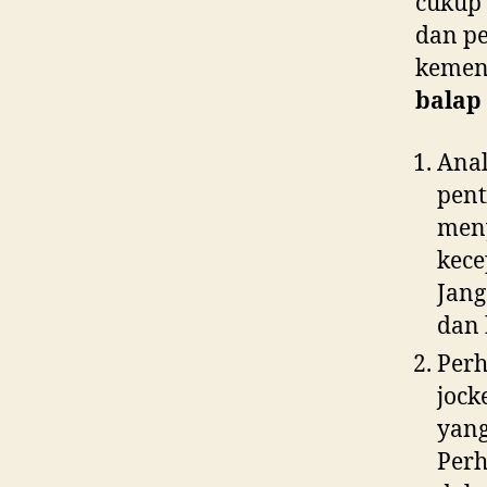
cukup 
dan p
kemena
balap
Anal
pent
meny
kece
Jang
dan 
Perh
jock
yang
Perh