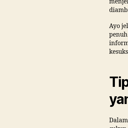
menjel
diamb
Ayo je
penuh 
inform
kesuks
Ti
ya
Dalam 