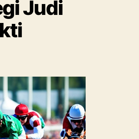
gi Judi
kti