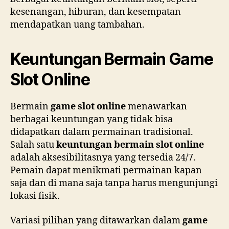
kesenangan, hiburan, dan kesempatan
mendapatkan uang tambahan.
Keuntungan Bermain Game
Slot Online
Bermain
game slot online
menawarkan
berbagai keuntungan yang tidak bisa
didapatkan dalam permainan tradisional.
Salah satu
keuntungan bermain slot online
adalah aksesibilitasnya yang tersedia 24/7.
Pemain dapat menikmati permainan kapan
saja dan di mana saja tanpa harus mengunjungi
lokasi fisik.
Variasi pilihan yang ditawarkan dalam
game