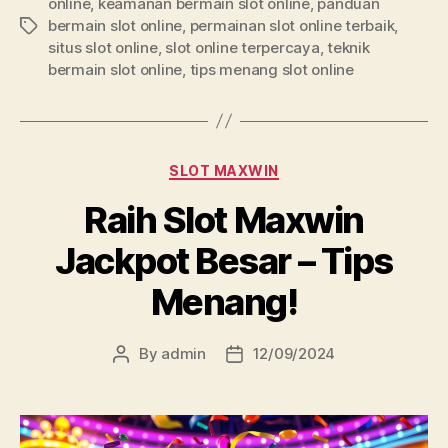
online
,
keamanan bermain slot online
,
panduan
bermain slot online
,
permainan slot online terbaik
,
Tags
situs slot online
,
slot online terpercaya
,
teknik
bermain slot online
,
tips menang slot online
Categories
SLOT MAXWIN
Raih Slot Maxwin
Jackpot Besar – Tips
Menang!
By
admin
12/09/2024
Post
Post
author
date