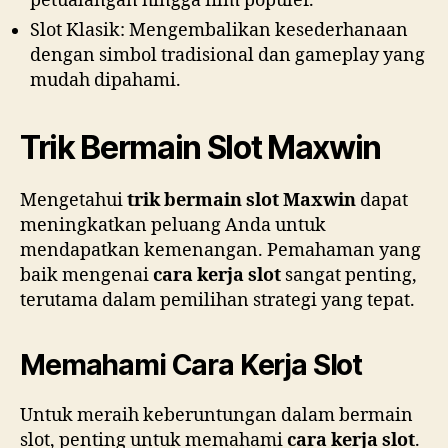
petualangan hingga film populer.
Slot Klasik: Mengembalikan kesederhanaan
dengan simbol tradisional dan gameplay yang
mudah dipahami.
Trik Bermain Slot Maxwin
Mengetahui
trik bermain slot Maxwin
dapat
meningkatkan peluang Anda untuk
mendapatkan kemenangan. Pemahaman yang
baik mengenai
cara kerja slot
sangat penting,
terutama dalam pemilihan strategi yang tepat.
Memahami Cara Kerja Slot
Untuk meraih keberuntungan dalam bermain
slot, penting untuk memahami
cara kerja slot
.