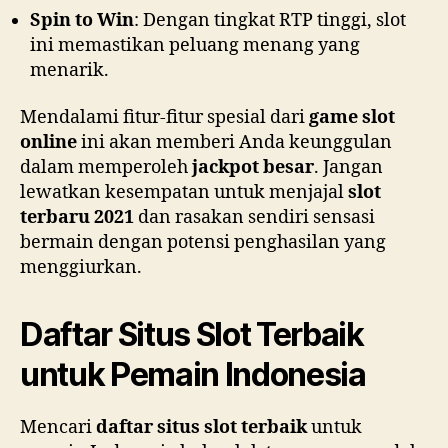
Spin to Win
: Dengan tingkat RTP tinggi, slot
ini memastikan peluang menang yang
menarik.
Mendalami fitur-fitur spesial dari
game slot
online
ini akan memberi Anda keunggulan
dalam memperoleh
jackpot besar
. Jangan
lewatkan kesempatan untuk menjajal
slot
terbaru 2021
dan rasakan sendiri sensasi
bermain dengan potensi penghasilan yang
menggiurkan.
Daftar Situs Slot Terbaik
untuk Pemain Indonesia
Mencari
daftar situs slot terbaik
untuk