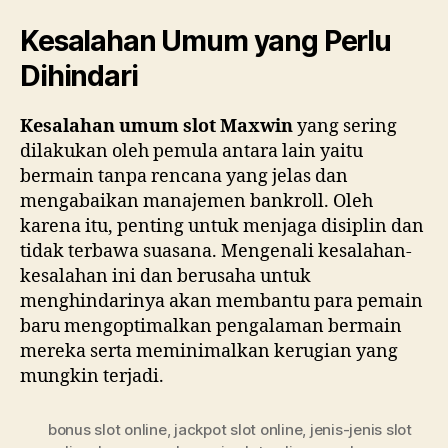
Kesalahan Umum yang Perlu
Dihindari
Kesalahan umum slot Maxwin
yang sering
dilakukan oleh pemula antara lain yaitu
bermain tanpa rencana yang jelas dan
mengabaikan manajemen bankroll. Oleh
karena itu, penting untuk menjaga disiplin dan
tidak terbawa suasana. Mengenali kesalahan-
kesalahan ini dan berusaha untuk
menghindarinya akan membantu para pemain
baru mengoptimalkan pengalaman bermain
mereka serta meminimalkan kerugian yang
mungkin terjadi.
bonus slot online
,
jackpot slot online
,
jenis-jenis slot