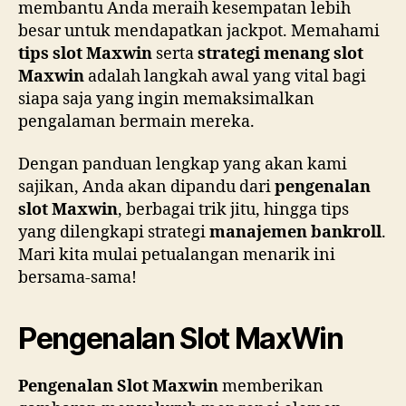
membantu Anda meraih kesempatan lebih
besar untuk mendapatkan jackpot. Memahami
tips slot Maxwin
serta
strategi menang slot
Maxwin
adalah langkah awal yang vital bagi
siapa saja yang ingin memaksimalkan
pengalaman bermain mereka.
Dengan panduan lengkap yang akan kami
sajikan, Anda akan dipandu dari
pengenalan
slot Maxwin
, berbagai trik jitu, hingga tips
yang dilengkapi strategi
manajemen bankroll
.
Mari kita mulai petualangan menarik ini
bersama-sama!
Pengenalan Slot MaxWin
Pengenalan Slot Maxwin
memberikan