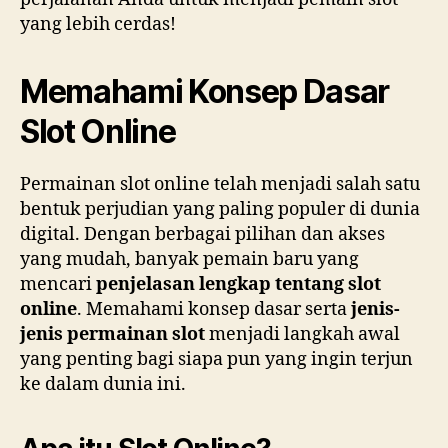
yang lebih cerdas!
Memahami Konsep Dasar
Slot Online
Permainan slot online telah menjadi salah satu
bentuk perjudian yang paling populer di dunia
digital. Dengan berbagai pilihan dan akses
yang mudah, banyak pemain baru yang
mencari
penjelasan lengkap tentang slot
online
. Memahami konsep dasar serta
jenis-
jenis permainan slot
menjadi langkah awal
yang penting bagi siapa pun yang ingin terjun
ke dalam dunia ini.