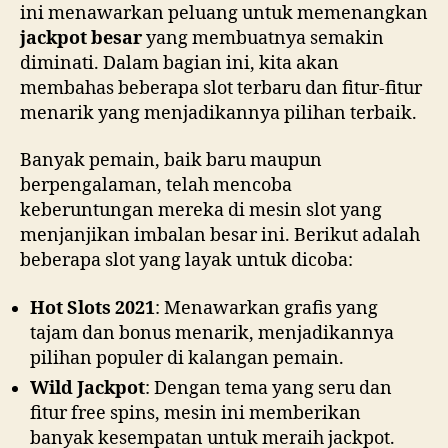
ini menawarkan peluang untuk memenangkan
jackpot besar
yang membuatnya semakin
diminati. Dalam bagian ini, kita akan
membahas beberapa slot terbaru dan fitur-fitur
menarik yang menjadikannya pilihan terbaik.
Banyak pemain, baik baru maupun
berpengalaman, telah mencoba
keberuntungan mereka di mesin slot yang
menjanjikan imbalan besar ini. Berikut adalah
beberapa slot yang layak untuk dicoba:
Hot Slots 2021
: Menawarkan grafis yang
tajam dan bonus menarik, menjadikannya
pilihan populer di kalangan pemain.
Wild Jackpot
: Dengan tema yang seru dan
fitur free spins, mesin ini memberikan
banyak kesempatan untuk meraih jackpot.