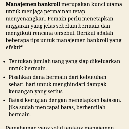
Manajemen bankroll
merupakan kunci utama
untuk menjaga permainan tetap
menyenangkan. Pemain perlu menetapkan
anggaran yang jelas sebelum bermain dan
mengikuti rencana tersebut. Berikut adalah
beberapa tips untuk manajemen bankroll yang
efektif:
Tentukan jumlah uang yang siap dikeluarkan
untuk bermain.
Pisahkan dana bermain dari kebutuhan
sehari-hari untuk menghindari dampak
keuangan yang serius.
Batasi kerugian dengan menetapkan batasan.
Jika sudah mencapai batas, berhentilah
bermain.
Pemahaman yang solid tentang manajemen