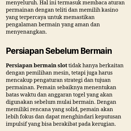
menyeluruh. Hal ini termasuk membaca aturan
permainan dengan teliti dan memilih kasino
yang terpercaya untuk memastikan
pengalaman bermain yang aman dan
menyenangkan.
Persiapan Sebelum Bermain
Persiapan bermain slot
tidak hanya berkaitan
dengan pemilihan mesin, tetapi juga harus
mencakup pengaturan strategi dan tujuan
permainan. Pemain sebaiknya menentukan
batas waktu dan anggaran togel yang akan
digunakan sebelum mulai bermain. Dengan
memiliki rencana yang solid, pemain akan
lebih fokus dan dapat menghindari keputusan
impulsif yang bisa berakibat pada kerugian.