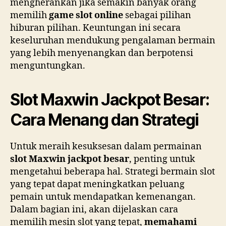
mengherankan jika semakin banyak orang
memilih
game slot online
sebagai pilihan
hiburan pilihan. Keuntungan ini secara
keseluruhan mendukung pengalaman bermain
yang lebih menyenangkan dan berpotensi
menguntungkan.
Slot Maxwin Jackpot Besar:
Cara Menang dan Strategi
Untuk meraih kesuksesan dalam permainan
slot Maxwin jackpot besar
, penting untuk
mengetahui beberapa hal. Strategi bermain slot
yang tepat dapat meningkatkan peluang
pemain untuk mendapatkan kemenangan.
Dalam bagian ini, akan dijelaskan cara
memilih mesin slot yang tepat,
memahami