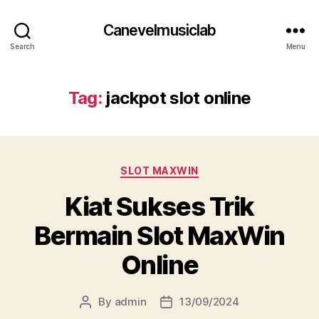
Canevelmusiclab
Search
Menu
Tag:
jackpot slot online
Categories
SLOT MAXWIN
Kiat Sukses Trik
Bermain Slot MaxWin
Online
By
admin
13/09/2024
Post
Post
author
date