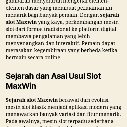
gambaran menyeluruh mengenai elemen-
elemen dasar yang membuat permainan ini
menarik bagi banyak pemain. Dengan
sejarah
slot Maxwin
yang kaya, perkembangan mesin
slot dari format tradisional ke platform digital
membawa pengalaman yang lebih
menyenangkan dan interaktif. Pemain dapat
merasakan kegembiraan yang berbeda ketika
bermain secara online.
Sejarah dan Asal Usul Slot
MaxWin
Sejarah slot Maxwin
berawal dari evolusi
mesin slot klasik menjadi aplikasi modern yang
menawarkan banyak variasi dan fitur menarik.
Pada awalnya, mesin slot terpadu sederhana