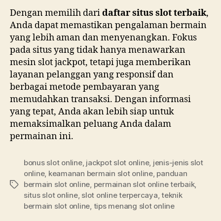
Dengan memilih dari
daftar situs slot terbaik
,
Anda dapat memastikan pengalaman bermain
yang lebih aman dan menyenangkan. Fokus
pada situs yang tidak hanya menawarkan
mesin slot jackpot, tetapi juga memberikan
layanan pelanggan yang responsif dan
berbagai metode pembayaran yang
memudahkan transaksi. Dengan informasi
yang tepat, Anda akan lebih siap untuk
memaksimalkan peluang Anda dalam
permainan ini.
bonus slot online
,
jackpot slot online
,
jenis-jenis slot
online
,
keamanan bermain slot online
,
panduan
bermain slot online
,
permainan slot online terbaik
,
Tags
situs slot online
,
slot online terpercaya
,
teknik
bermain slot online
,
tips menang slot online