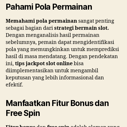
Pahami Pola Permainan
Memahami pola permainan
sangat penting
sebagai bagian dari
strategi bermain slot.
Dengan menganalisis hasil permainan
sebelumnya, pemain dapat mengidentifikasi
pola yang memungkinkan untuk memprediksi
hasil di masa mendatang. Dengan pendekatan
ini,
tips jackpot slot online
bisa
diimplementasikan untuk mengambil
keputusan yang lebih informasional dan
efektif.
Manfaatkan Fitur Bonus dan
Free Spin