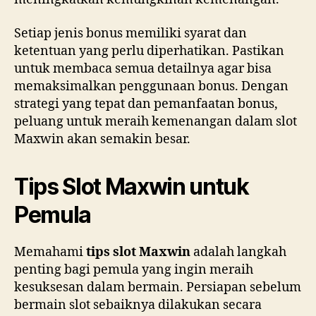
Setiap jenis bonus memiliki syarat dan
ketentuan yang perlu diperhatikan. Pastikan
untuk membaca semua detailnya agar bisa
memaksimalkan penggunaan bonus. Dengan
strategi yang tepat dan pemanfaatan bonus,
peluang untuk meraih kemenangan dalam slot
Maxwin akan semakin besar.
Tips Slot Maxwin untuk
Pemula
Memahami
tips slot Maxwin
adalah langkah
penting bagi pemula yang ingin meraih
kesuksesan dalam bermain. Persiapan sebelum
bermain slot sebaiknya dilakukan secara