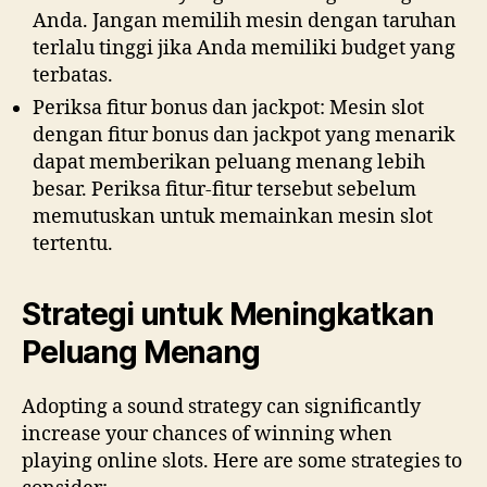
Anda. Jangan memilih mesin dengan taruhan
terlalu tinggi jika Anda memiliki budget yang
terbatas.
Periksa fitur bonus dan jackpot: Mesin slot
dengan fitur bonus dan jackpot yang menarik
dapat memberikan peluang menang lebih
besar. Periksa fitur-fitur tersebut sebelum
memutuskan untuk memainkan mesin slot
tertentu.
Strategi untuk Meningkatkan
Peluang Menang
Adopting a sound strategy can significantly
increase your chances of winning when
playing online slots. Here are some strategies to