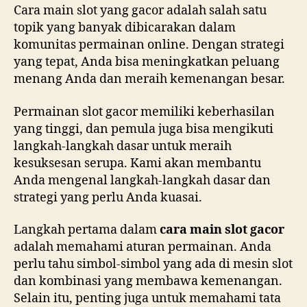
Cara main slot yang gacor adalah salah satu
topik yang banyak dibicarakan dalam
komunitas permainan online. Dengan strategi
yang tepat, Anda bisa meningkatkan peluang
menang Anda dan meraih kemenangan besar.
Permainan slot gacor memiliki keberhasilan
yang tinggi, dan pemula juga bisa mengikuti
langkah-langkah dasar untuk meraih
kesuksesan serupa. Kami akan membantu
Anda mengenal langkah-langkah dasar dan
strategi yang perlu Anda kuasai.
Langkah pertama dalam
cara main slot gacor
adalah memahami aturan permainan. Anda
perlu tahu simbol-simbol yang ada di mesin slot
dan kombinasi yang membawa kemenangan.
Selain itu, penting juga untuk memahami tata