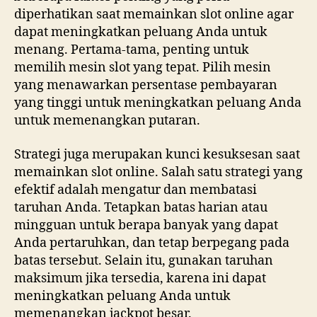
diperhatikan saat memainkan slot online agar
dapat meningkatkan peluang Anda untuk
menang. Pertama-tama, penting untuk
memilih mesin slot yang tepat. Pilih mesin
yang menawarkan persentase pembayaran
yang tinggi untuk meningkatkan peluang Anda
untuk memenangkan putaran.
Strategi juga merupakan kunci kesuksesan saat
memainkan slot online. Salah satu strategi yang
efektif adalah mengatur dan membatasi
taruhan Anda. Tetapkan batas harian atau
mingguan untuk berapa banyak yang dapat
Anda pertaruhkan, dan tetap berpegang pada
batas tersebut. Selain itu, gunakan taruhan
maksimum jika tersedia, karena ini dapat
meningkatkan peluang Anda untuk
memenangkan jackpot besar.