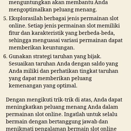
menguntungkan akan membantu Anda
mengoptimalkan peluang menang.
Eksplorasilah berbagai jenis permainan slot
online. Setiap jenis permainan slot memiliki
fitur dan karakteristik yang berbeda-beda,
sehingga menguasai variasi permainan dapat
memberikan keuntungan.
Gunakan strategi taruhan yang bijak.
Sesuaikan taruhan Anda dengan saldo yang
Anda miliki dan perhatikan tingkat taruhan
yang dapat memberikan peluang
kemenangan yang optimal.
Dengan mengikuti trik-trik di atas, Anda dapat
meningkatkan peluang menang Anda dalam
permainan slot online. Ingatlah untuk selalu
bermain dengan bertanggung jawab dan
menikmati pengalaman bermain slot online