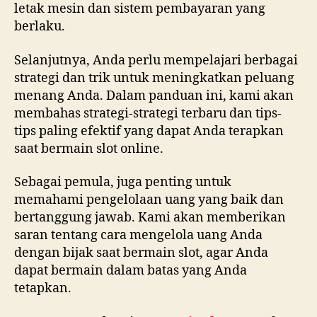
letak mesin dan sistem pembayaran yang
berlaku.
Selanjutnya, Anda perlu mempelajari berbagai
strategi dan trik untuk meningkatkan peluang
menang Anda. Dalam panduan ini, kami akan
membahas strategi-strategi terbaru dan tips-
tips paling efektif yang dapat Anda terapkan
saat bermain slot online.
Sebagai pemula, juga penting untuk
memahami pengelolaan uang yang baik dan
bertanggung jawab. Kami akan memberikan
saran tentang cara mengelola uang Anda
dengan bijak saat bermain slot, agar Anda
dapat bermain dalam batas yang Anda
tetapkan.