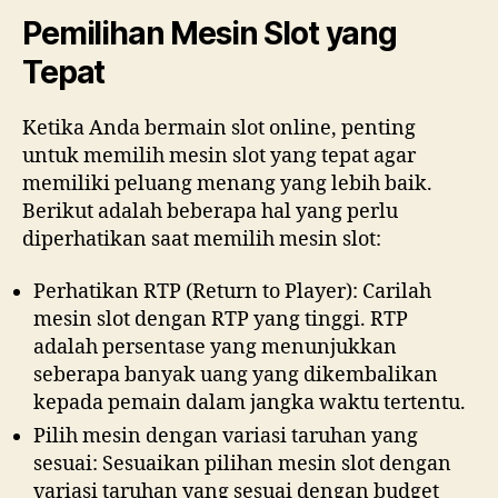
Pemilihan Mesin Slot yang
Tepat
Ketika Anda bermain slot online, penting
untuk memilih mesin slot yang tepat agar
memiliki peluang menang yang lebih baik.
Berikut adalah beberapa hal yang perlu
diperhatikan saat memilih mesin slot:
Perhatikan RTP (Return to Player): Carilah
mesin slot dengan RTP yang tinggi. RTP
adalah persentase yang menunjukkan
seberapa banyak uang yang dikembalikan
kepada pemain dalam jangka waktu tertentu.
Pilih mesin dengan variasi taruhan yang
sesuai: Sesuaikan pilihan mesin slot dengan
variasi taruhan yang sesuai dengan budget