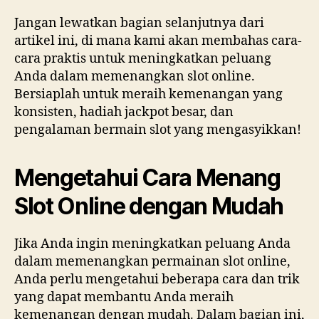
Jangan lewatkan bagian selanjutnya dari
artikel ini, di mana kami akan membahas cara-
cara praktis untuk meningkatkan peluang
Anda dalam memenangkan slot online.
Bersiaplah untuk meraih kemenangan yang
konsisten, hadiah jackpot besar, dan
pengalaman bermain slot yang mengasyikkan!
Mengetahui Cara Menang
Slot Online dengan Mudah
Jika Anda ingin meningkatkan peluang Anda
dalam memenangkan permainan slot online,
Anda perlu mengetahui beberapa cara dan trik
yang dapat membantu Anda meraih
kemenangan dengan mudah. Dalam bagian ini,