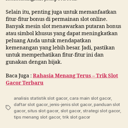
Selain itu, penting juga untuk memanfaatkan
fitur-fitur bonus di permainan slot online.
Banyak mesin slot menawarkan putaran bonus
atau simbol khusus yang dapat meningkatkan
peluang Anda untuk mendapatkan
kemenangan yang lebih besar. Jadi, pastikan
untuk memperhatikan fitur-fitur ini dan
gunakan dengan bijak.
Baca Juga :
Rahasia Menang Terus – Trik Slot
Gacor Terbaru
analisis statistik slot gacor
,
cara main slot gacor
,
daftar slot gacor
,
jenis-jenis slot gacor
,
panduan slot
Tags
gacor
,
situs slot gacor
,
slot gacor
,
strategi slot gacor
,
tips menang slot gacor
,
trik slot gacor