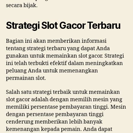
secara bijak.
Strategi Slot Gacor Terbaru
Bagian ini akan memberikan informasi
tentang strategi terbaru yang dapat Anda
gunakan untuk memainkan slot gacor. Strategi
ini telah terbukti efektif dalam meningkatkan
peluang Anda untuk memenangkan
permainan slot.
Salah satu strategi terbaik untuk memainkan
slot gacor adalah dengan memilih mesin yang
memiliki persentase pembayaran tinggi. Mesin
dengan persentase pembayaran tinggi
cenderung memberikan lebih banyak
kemenangan kepada pemain. Anda dapat