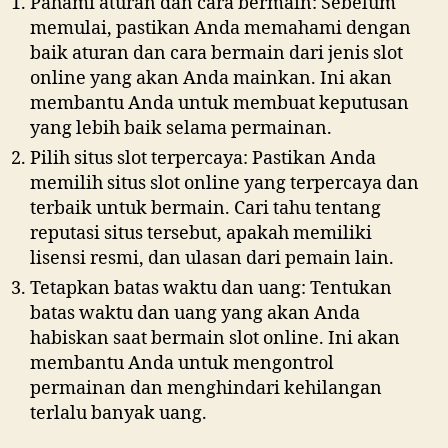
Pahami aturan dan cara bermain: Sebelum
memulai, pastikan Anda memahami dengan
baik aturan dan cara bermain dari jenis slot
online yang akan Anda mainkan. Ini akan
membantu Anda untuk membuat keputusan
yang lebih baik selama permainan.
Pilih situs slot terpercaya: Pastikan Anda
memilih situs slot online yang terpercaya dan
terbaik untuk bermain. Cari tahu tentang
reputasi situs tersebut, apakah memiliki
lisensi resmi, dan ulasan dari pemain lain.
Tetapkan batas waktu dan uang: Tentukan
batas waktu dan uang yang akan Anda
habiskan saat bermain slot online. Ini akan
membantu Anda untuk mengontrol
permainan dan menghindari kehilangan
terlalu banyak uang.