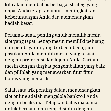
kita akan membahas berbagai strategi yang
dapat Anda terapkan untuk meningkatkan
keberuntungan Anda dan memenangkan
hadiah besar.
Pertama-tama, penting untuk memilih mesin
slot yang tepat. Setiap mesin memiliki peluang
dan pembayaran yang berbeda-beda, jadi
pastikan Anda memilih mesin yang sesuai
dengan preferensi dan tujuan Anda. Carilah
mesin dengan tingkat pengembalian yang baik
dan pilihlah yang menawarkan fitur-fitur
bonus yang menarik.
Salah satu trik penting dalam memenangkan
slot online adalah mengelola bankroll Anda
dengan bijaksana. Tetapkan batas maksimal
untuk bermain dan tetap disiplin dengan