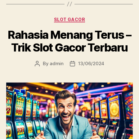
Categories
SLOT GACOR
Rahasia Menang Terus –
Trik Slot Gacor Terbaru
By
admin
13/06/2024
Post
Post
author
date