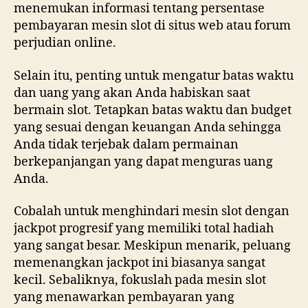
menemukan informasi tentang persentase
pembayaran mesin slot di situs web atau forum
perjudian online.
Selain itu, penting untuk mengatur batas waktu
dan uang yang akan Anda habiskan saat
bermain slot. Tetapkan batas waktu dan budget
yang sesuai dengan keuangan Anda sehingga
Anda tidak terjebak dalam permainan
berkepanjangan yang dapat menguras uang
Anda.
Cobalah untuk menghindari mesin slot dengan
jackpot progresif yang memiliki total hadiah
yang sangat besar. Meskipun menarik, peluang
memenangkan jackpot ini biasanya sangat
kecil. Sebaliknya, fokuslah pada mesin slot
yang menawarkan pembayaran yang