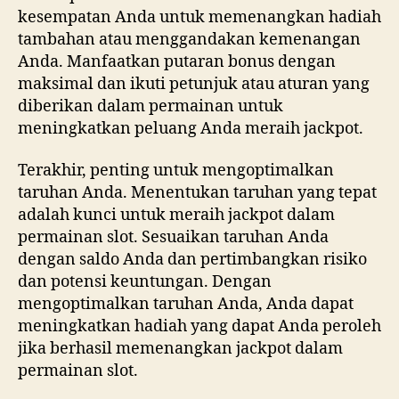
kesempatan Anda untuk memenangkan hadiah
tambahan atau menggandakan kemenangan
Anda. Manfaatkan putaran bonus dengan
maksimal dan ikuti petunjuk atau aturan yang
diberikan dalam permainan untuk
meningkatkan peluang Anda meraih jackpot.
Terakhir, penting untuk mengoptimalkan
taruhan Anda. Menentukan taruhan yang tepat
adalah kunci untuk meraih jackpot dalam
permainan slot. Sesuaikan taruhan Anda
dengan saldo Anda dan pertimbangkan risiko
dan potensi keuntungan. Dengan
mengoptimalkan taruhan Anda, Anda dapat
meningkatkan hadiah yang dapat Anda peroleh
jika berhasil memenangkan jackpot dalam
permainan slot.