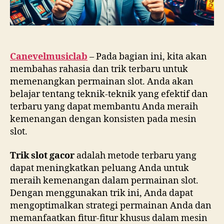
Canevelmusiclab
– Pada bagian ini, kita akan
membahas rahasia dan trik terbaru untuk
memenangkan permainan slot. Anda akan
belajar tentang teknik-teknik yang efektif dan
terbaru yang dapat membantu Anda meraih
kemenangan dengan konsisten pada mesin
slot.
Trik slot gacor
adalah metode terbaru yang
dapat meningkatkan peluang Anda untuk
meraih kemenangan dalam permainan slot.
Dengan menggunakan trik ini, Anda dapat
mengoptimalkan strategi permainan Anda dan
memanfaatkan fitur-fitur khusus dalam mesin