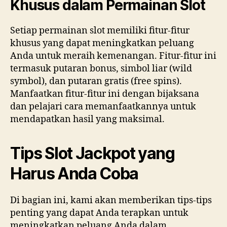
Khusus dalam Permainan Slot
Setiap permainan slot memiliki fitur-fitur
khusus yang dapat meningkatkan peluang
Anda untuk meraih kemenangan. Fitur-fitur ini
termasuk putaran bonus, simbol liar (wild
symbol), dan putaran gratis (free spins).
Manfaatkan fitur-fitur ini dengan bijaksana
dan pelajari cara memanfaatkannya untuk
mendapatkan hasil yang maksimal.
Tips Slot Jackpot yang
Harus Anda Coba
Di bagian ini, kami akan memberikan tips-tips
penting yang dapat Anda terapkan untuk
meningkatkan peluang Anda dalam