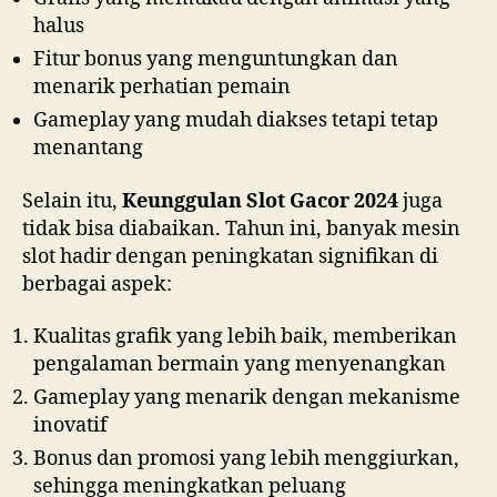
halus
Fitur bonus yang menguntungkan dan
menarik perhatian pemain
Gameplay yang mudah diakses tetapi tetap
menantang
Selain itu,
Keunggulan Slot Gacor 2024
juga
tidak bisa diabaikan. Tahun ini, banyak mesin
slot hadir dengan peningkatan signifikan di
berbagai aspek:
Kualitas grafik yang lebih baik, memberikan
pengalaman bermain yang menyenangkan
Gameplay yang menarik dengan mekanisme
inovatif
Bonus dan promosi yang lebih menggiurkan,
sehingga meningkatkan peluang