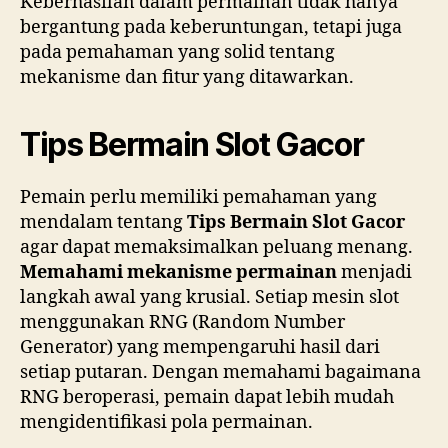
Keberhasilan dalam permainan tidak hanya
bergantung pada keberuntungan, tetapi juga
pada pemahaman yang solid tentang
mekanisme dan fitur yang ditawarkan.
Tips Bermain Slot Gacor
Pemain perlu memiliki pemahaman yang
mendalam tentang
Tips Bermain Slot Gacor
agar dapat memaksimalkan peluang menang.
Memahami mekanisme permainan
menjadi
langkah awal yang krusial. Setiap mesin slot
menggunakan RNG (Random Number
Generator) yang mempengaruhi hasil dari
setiap putaran. Dengan memahami bagaimana
RNG beroperasi, pemain dapat lebih mudah
mengidentifikasi pola permainan.