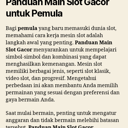
Panduan Main Slot Gacor
untuk Pemula
Bagi
pemula
yang baru memasuki dunia slot,
memahami cara kerja mesin slot adalah
langkah awal yang penting.
Panduan Main
Slot Gacor
menyarankan untuk mempelajari
simbol-simbol dan kombinasi yang dapat
menghasilkan kemenangan. Mesin slot
memiliki berbagai jenis, seperti slot klasik,
video slot, dan progresif. Mengetahui
perbedaan ini akan membantu Anda memilih
permainan yang sesuai dengan preferensi dan
gaya bermain Anda.
Saat mulai bermain, penting untuk mengatur
anggaran dan tidak bermain melebihi batasan
tersebut.
Panduan Main Slot Gacor