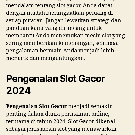
mendalam tentang slot gacor, Anda dapat
dengan mudah meningkatkan peluang di
setiap putaran. Jangan lewatkan strategi dan
panduan kami yang dirancang untuk
membantu Anda menemukan mesin slot yang
sering memberikan kemenangan, sehingga
pengalaman bermain Anda menjadi lebih
menarik dan menguntungkan.
Pengenalan Slot Gacor
2024
Pengenalan Slot Gacor
menjadi semakin
penting dalam dunia permainan online,
terutama di tahun 2024. Slot Gacor dikenal
sebagai jenis mesin slot yang menawarkan