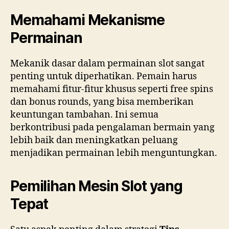
Memahami Mekanisme
Permainan
Mekanik dasar dalam permainan slot sangat
penting untuk diperhatikan. Pemain harus
memahami fitur-fitur khusus seperti free spins
dan bonus rounds, yang bisa memberikan
keuntungan tambahan. Ini semua
berkontribusi pada pengalaman bermain yang
lebih baik dan meningkatkan peluang
menjadikan permainan lebih menguntungkan.
Pemilihan Mesin Slot yang
Tepat