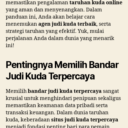
memastikan pengalaman
taruhan kuda online
yang aman dan menyenangkan. Dalam
panduan ini, Anda akan belajar cara
menemukan
agen judi kuda terbaik
, serta
strategi taruhan yang efektif. Yuk, mulai
perjalanan Anda dalam dunia yang menarik
ini!
Pentingnya Memilih Bandar
Judi Kuda Terpercaya
Memilih
bandar judi kuda terpercaya
sangat
krusial untuk menghindari penipuan sekaligus
memastikan keamanan data pribadi serta
transaksi keuangan. Dalam dunia taruhan
kuda, keberadaan
situs judi kuda terpercaya
menjadi fondasi penting bagi para pemain.