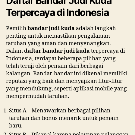
Daftar Bandar Judi Kuda
Terpercaya di Indonesia
Pemilih
bandar judi kuda
adalah langkah
penting untuk memastikan pengalaman
taruhan yang aman dan menyenangkan.
Dalam
daftar bandar judi kuda
terpercaya di
Indonesia, terdapat beberapa pilihan yang
telah teruji oleh pemain dari berbagai
kalangan. Bandar-bandar ini dikenal memiliki
reputasi yang baik dan menyajikan fitur-fitur
yang mendukung, seperti aplikasi mobile yang
mempermudah taruhan.
Situs A – Menawarkan berbagai pilihan
taruhan dan bonus menarik untuk pemain
baru.
Situs B – Dikenal karena pelayanan pelanggan