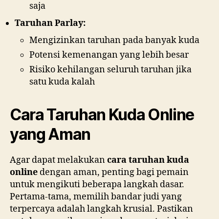
saja
Taruhan Parlay:
Mengizinkan taruhan pada banyak kuda
Potensi kemenangan yang lebih besar
Risiko kehilangan seluruh taruhan jika
satu kuda kalah
Cara Taruhan Kuda Online
yang Aman
Agar dapat melakukan
cara taruhan kuda
online
dengan aman, penting bagi pemain
untuk mengikuti beberapa langkah dasar.
Pertama-tama, memilih bandar judi yang
terpercaya adalah langkah krusial. Pastikan