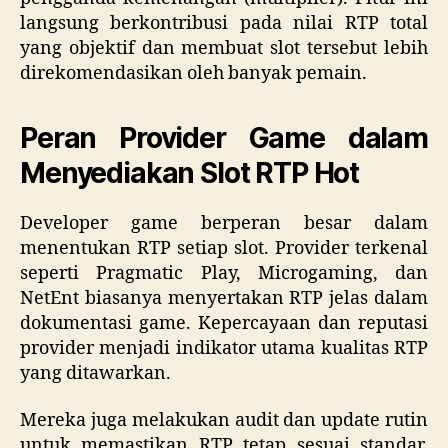
langsung berkontribusi pada nilai RTP total
yang objektif dan membuat slot tersebut lebih
direkomendasikan oleh banyak pemain.
Peran Provider Game dalam
Menyediakan Slot RTP Hot
Developer game berperan besar dalam
menentukan RTP setiap slot. Provider terkenal
seperti Pragmatic Play, Microgaming, dan
NetEnt biasanya menyertakan RTP jelas dalam
dokumentasi game. Kepercayaan dan reputasi
provider menjadi indikator utama kualitas RTP
yang ditawarkan.
Mereka juga melakukan audit dan update rutin
untuk memastikan RTP tetap sesuai standar.