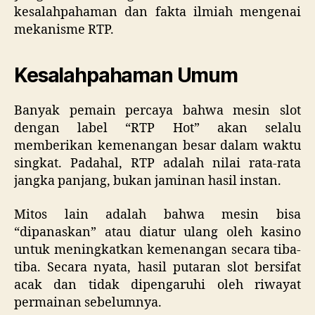
kesalahpahaman dan fakta ilmiah mengenai
mekanisme RTP.
Kesalahpahaman Umum
Banyak pemain percaya bahwa mesin slot
dengan label “RTP Hot” akan selalu
memberikan kemenangan besar dalam waktu
singkat. Padahal, RTP adalah nilai rata-rata
jangka panjang, bukan jaminan hasil instan.
Mitos lain adalah bahwa mesin bisa
“dipanaskan” atau diatur ulang oleh kasino
untuk meningkatkan kemenangan secara tiba-
tiba. Secara nyata, hasil putaran slot bersifat
acak dan tidak dipengaruhi oleh riwayat
permainan sebelumnya.