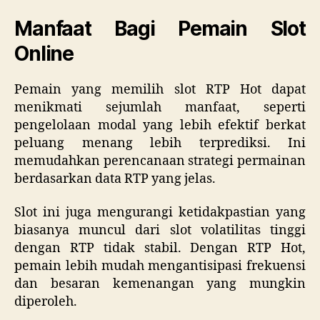
Manfaat Bagi Pemain Slot
Online
Pemain yang memilih slot RTP Hot dapat
menikmati sejumlah manfaat, seperti
pengelolaan modal yang lebih efektif berkat
peluang menang lebih terprediksi. Ini
memudahkan perencanaan strategi permainan
berdasarkan data RTP yang jelas.
Slot ini juga mengurangi ketidakpastian yang
biasanya muncul dari slot volatilitas tinggi
dengan RTP tidak stabil. Dengan RTP Hot,
pemain lebih mudah mengantisipasi frekuensi
dan besaran kemenangan yang mungkin
diperoleh.