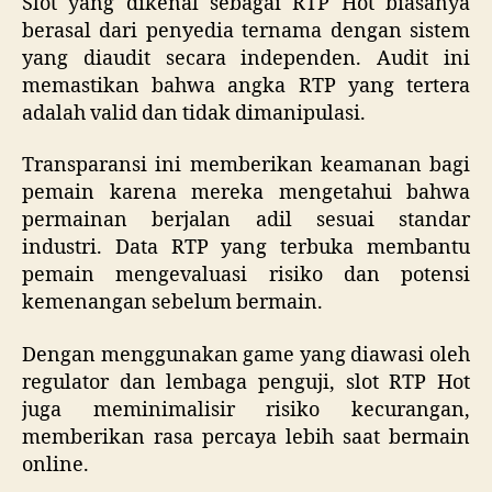
Slot yang dikenal sebagai RTP Hot biasanya
berasal dari penyedia ternama dengan sistem
yang diaudit secara independen. Audit ini
memastikan bahwa angka RTP yang tertera
adalah valid dan tidak dimanipulasi.
Transparansi ini memberikan keamanan bagi
pemain karena mereka mengetahui bahwa
permainan berjalan adil sesuai standar
industri. Data RTP yang terbuka membantu
pemain mengevaluasi risiko dan potensi
kemenangan sebelum bermain.
Dengan menggunakan game yang diawasi oleh
regulator dan lembaga penguji, slot RTP Hot
juga meminimalisir risiko kecurangan,
memberikan rasa percaya lebih saat bermain
online.