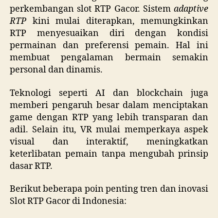
perkembangan slot RTP Gacor. Sistem
adaptive
RTP
kini mulai diterapkan, memungkinkan
RTP menyesuaikan diri dengan kondisi
permainan dan preferensi pemain. Hal ini
membuat pengalaman bermain semakin
personal dan dinamis.
Teknologi seperti AI dan blockchain juga
memberi pengaruh besar dalam menciptakan
game dengan RTP yang lebih transparan dan
adil. Selain itu, VR mulai memperkaya aspek
visual dan interaktif, meningkatkan
keterlibatan pemain tanpa mengubah prinsip
dasar RTP.
Berikut beberapa poin penting tren dan inovasi
Slot RTP Gacor di Indonesia: