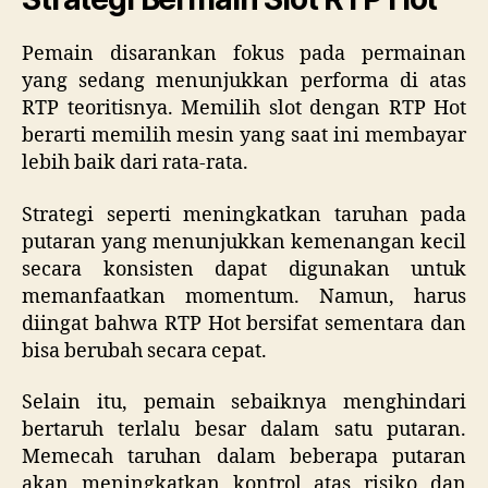
Pemain disarankan fokus pada permainan
yang sedang menunjukkan performa di atas
RTP teoritisnya. Memilih slot dengan RTP Hot
berarti memilih mesin yang saat ini membayar
lebih baik dari rata-rata.
Strategi seperti meningkatkan taruhan pada
putaran yang menunjukkan kemenangan kecil
secara konsisten dapat digunakan untuk
memanfaatkan momentum. Namun, harus
diingat bahwa RTP Hot bersifat sementara dan
bisa berubah secara cepat.
Selain itu, pemain sebaiknya menghindari
bertaruh terlalu besar dalam satu putaran.
Memecah taruhan dalam beberapa putaran
akan meningkatkan kontrol atas risiko dan