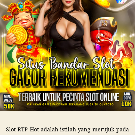
Slot RTP Hot adalah istilah yang merujuk pada