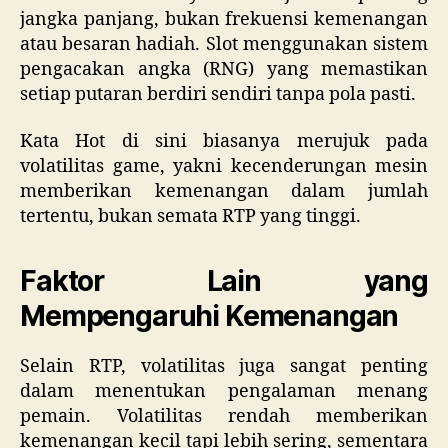
jangka panjang, bukan frekuensi kemenangan
atau besaran hadiah. Slot menggunakan sistem
pengacakan angka (RNG) yang memastikan
setiap putaran berdiri sendiri tanpa pola pasti.
Kata Hot di sini biasanya merujuk pada
volatilitas game, yakni kecenderungan mesin
memberikan kemenangan dalam jumlah
tertentu, bukan semata RTP yang tinggi.
Faktor Lain yang
Mempengaruhi Kemenangan
Selain RTP, volatilitas juga sangat penting
dalam menentukan pengalaman menang
pemain. Volatilitas rendah memberikan
kemenangan kecil tapi lebih sering, sementara