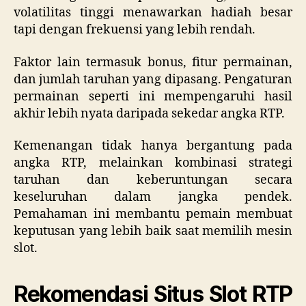
volatilitas tinggi menawarkan hadiah besar
tapi dengan frekuensi yang lebih rendah.
Faktor lain termasuk bonus, fitur permainan,
dan jumlah taruhan yang dipasang. Pengaturan
permainan seperti ini mempengaruhi hasil
akhir lebih nyata daripada sekedar angka RTP.
Kemenangan tidak hanya bergantung pada
angka RTP, melainkan kombinasi strategi
taruhan dan keberuntungan secara
keseluruhan dalam jangka pendek.
Pemahaman ini membantu pemain membuat
keputusan yang lebih baik saat memilih mesin
slot.
Rekomendasi Situs Slot RTP