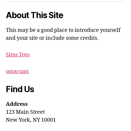
About This Site
This may be a good place to introduce yourself
and your site or include some credits.
Situs Toto
omacuan
Find Us
Address
123 Main Street
New York, NY 10001