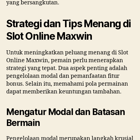
yang bersangkutan.
Strategi dan Tips Menang di
Slot Online Maxwin
Untuk meningkatkan peluang menang di Slot
Online Maxwin, pemain perlu menerapkan
strategi yang tepat. Dua aspek penting adalah
pengelolaan modal dan pemanfaatan fitur
bonus. Selain itu, memahami pola permainan
dapat memberikan keuntungan tambahan.
Mengatur Modal dan Batasan
Bermain
Pengelolaan modal merupakan langkah krusial