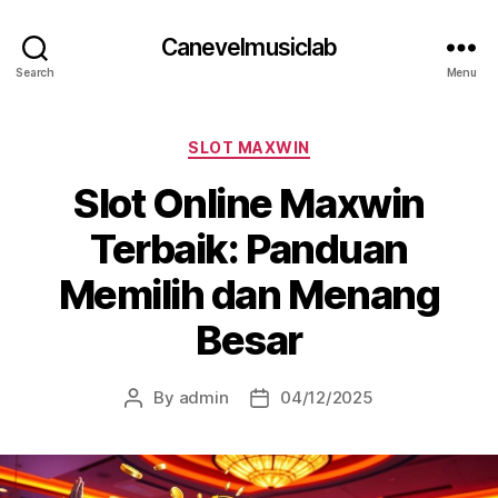
Canevelmusiclab
Search
Menu
Categories
SLOT MAXWIN
Slot Online Maxwin
Terbaik: Panduan
Memilih dan Menang
Besar
By
admin
04/12/2025
Post
Post
author
date