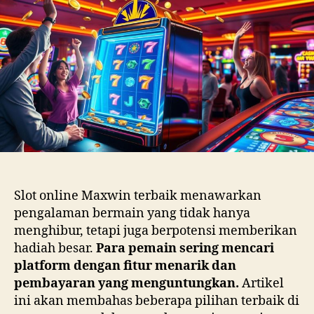
Slot online Maxwin terbaik menawarkan
pengalaman bermain yang tidak hanya
menghibur, tetapi juga berpotensi memberikan
hadiah besar.
Para pemain sering mencari
platform dengan fitur menarik dan
pembayaran yang menguntungkan.
Artikel
ini akan membahas beberapa pilihan terbaik di