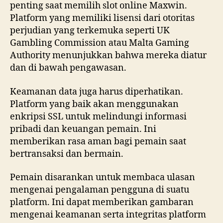
penting saat memilih slot online Maxwin.
Platform yang memiliki lisensi dari otoritas
perjudian yang terkemuka seperti UK
Gambling Commission atau Malta Gaming
Authority menunjukkan bahwa mereka diatur
dan di bawah pengawasan.
Keamanan data juga harus diperhatikan.
Platform yang baik akan menggunakan
enkripsi SSL untuk melindungi informasi
pribadi dan keuangan pemain. Ini
memberikan rasa aman bagi pemain saat
bertransaksi dan bermain.
Pemain disarankan untuk membaca ulasan
mengenai pengalaman pengguna di suatu
platform. Ini dapat memberikan gambaran
mengenai keamanan serta integritas platform