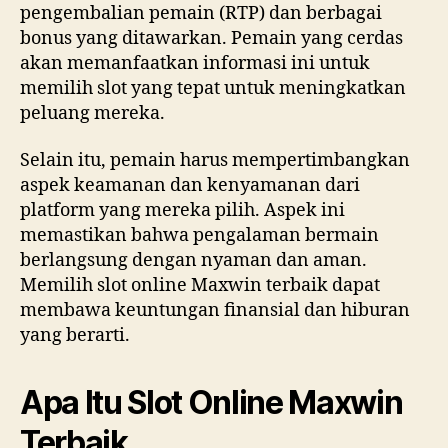
pengembalian pemain (RTP) dan berbagai
bonus yang ditawarkan. Pemain yang cerdas
akan memanfaatkan informasi ini untuk
memilih slot yang tepat untuk meningkatkan
peluang mereka.
Selain itu, pemain harus mempertimbangkan
aspek keamanan dan kenyamanan dari
platform yang mereka pilih. Aspek ini
memastikan bahwa pengalaman bermain
berlangsung dengan nyaman dan aman.
Memilih slot online Maxwin terbaik dapat
membawa keuntungan finansial dan hiburan
yang berarti.
Apa Itu Slot Online Maxwin
Terbaik