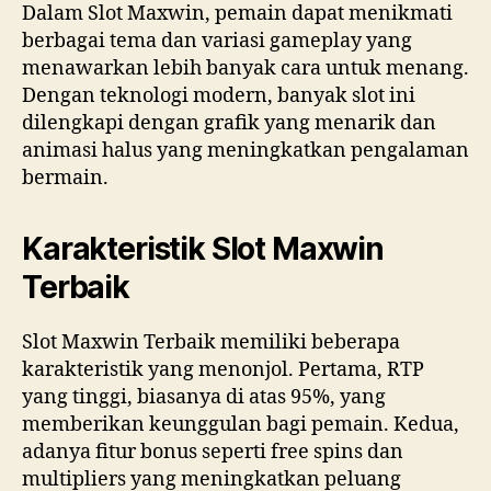
Dalam Slot Maxwin, pemain dapat menikmati
berbagai tema dan variasi gameplay yang
menawarkan lebih banyak cara untuk menang.
Dengan teknologi modern, banyak slot ini
dilengkapi dengan grafik yang menarik dan
animasi halus yang meningkatkan pengalaman
bermain.
Karakteristik Slot Maxwin
Terbaik
Slot Maxwin Terbaik memiliki beberapa
karakteristik yang menonjol. Pertama, RTP
yang tinggi, biasanya di atas 95%, yang
memberikan keunggulan bagi pemain. Kedua,
adanya fitur bonus seperti free spins dan
multipliers yang meningkatkan peluang