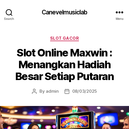
Canevelmusiclab
Search
Menu
Categories
SLOT GACOR
Slot Online Maxwin :
Menangkan Hadiah
Besar Setiap Putaran
By
admin
08/03/2025
Post
Post
author
date