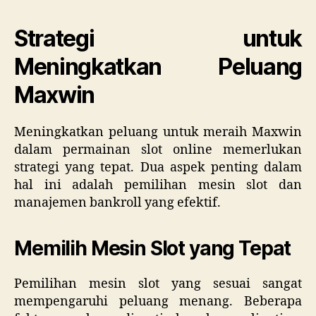
Strategi untuk
Meningkatkan Peluang
Maxwin
Meningkatkan peluang untuk meraih Maxwin
dalam permainan slot online memerlukan
strategi yang tepat. Dua aspek penting dalam
hal ini adalah pemilihan mesin slot dan
manajemen bankroll yang efektif.
Memilih Mesin Slot yang Tepat
Pemilihan mesin slot yang sesuai sangat
mempengaruhi peluang menang. Beberapa