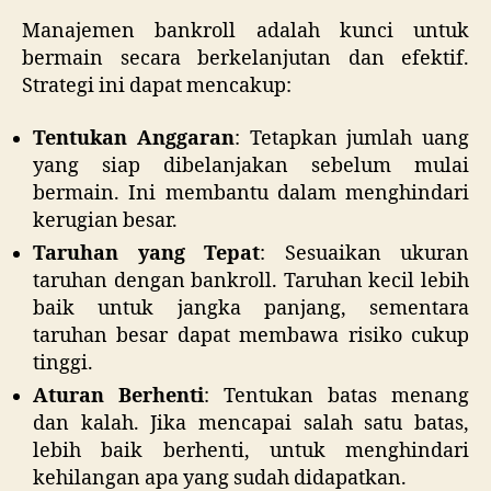
Manajemen bankroll adalah kunci untuk
bermain secara berkelanjutan dan efektif.
Strategi ini dapat mencakup:
Tentukan Anggaran
: Tetapkan jumlah uang
yang siap dibelanjakan sebelum mulai
bermain. Ini membantu dalam menghindari
kerugian besar.
Taruhan yang Tepat
: Sesuaikan ukuran
taruhan dengan bankroll. Taruhan kecil lebih
baik untuk jangka panjang, sementara
taruhan besar dapat membawa risiko cukup
tinggi.
Aturan Berhenti
: Tentukan batas menang
dan kalah. Jika mencapai salah satu batas,
lebih baik berhenti, untuk menghindari
kehilangan apa yang sudah didapatkan.