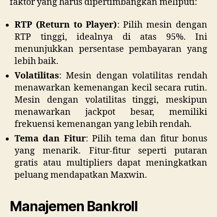
faktor yang harus dipertimbangkan meliputi:
RTP (Return to Player)
: Pilih mesin dengan
RTP tinggi, idealnya di atas 95%. Ini
menunjukkan persentase pembayaran yang
lebih baik.
Volatilitas
: Mesin dengan volatilitas rendah
menawarkan kemenangan kecil secara rutin.
Mesin dengan volatilitas tinggi, meskipun
menawarkan jackpot besar, memiliki
frekuensi kemenangan yang lebih rendah.
Tema dan Fitur
: Pilih tema dan fitur bonus
yang menarik. Fitur-fitur seperti putaran
gratis atau multipliers dapat meningkatkan
peluang mendapatkan Maxwin.
Manajemen Bankroll