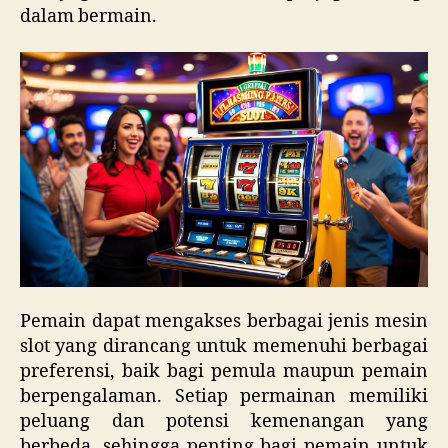
dalam bermain.
Pemain dapat mengakses berbagai jenis mesin
slot yang dirancang untuk memenuhi berbagai
preferensi, baik bagi pemula maupun pemain
berpengalaman. Setiap permainan memiliki
peluang dan potensi kemenangan yang
berbeda, sehingga penting bagi pemain untuk