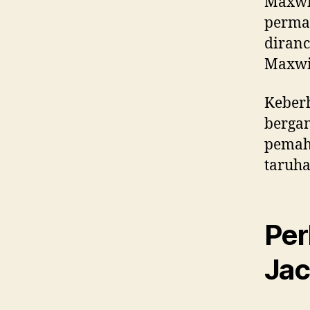
Maxwi
perma
diran
Maxwi
Keber
berga
pemah
taruha
Pe
Jac