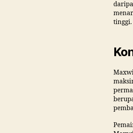
darip
menar
tinggi.
Kon
Maxwi
maks
perma
berup
pembay
Pemai