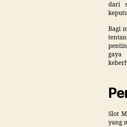
dari 
keputu
Bagi m
tenta
pentin
gaya
keberh
Pe
Slot 
yang 