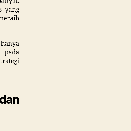
banyak
s yang
meraih
 hanya
a pada
rategi
dan