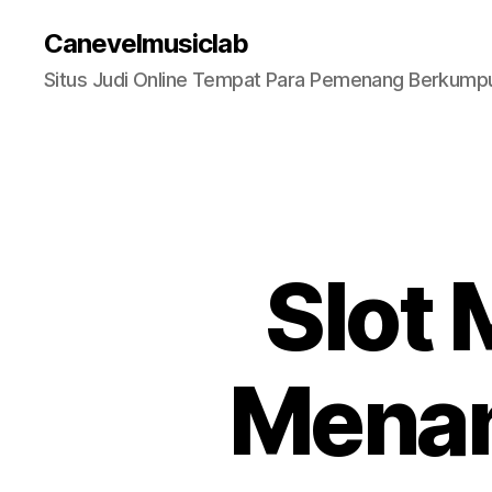
Canevelmusiclab
Situs Judi Online Tempat Para Pemenang Berkumpu
Slot
Menang