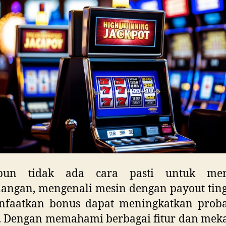
pun tidak ada cara pasti untuk me
angan, mengenali mesin dengan payout ting
faatkan bonus dapat meningkatkan probab
s. Dengan memahami berbagai fitur dan mek