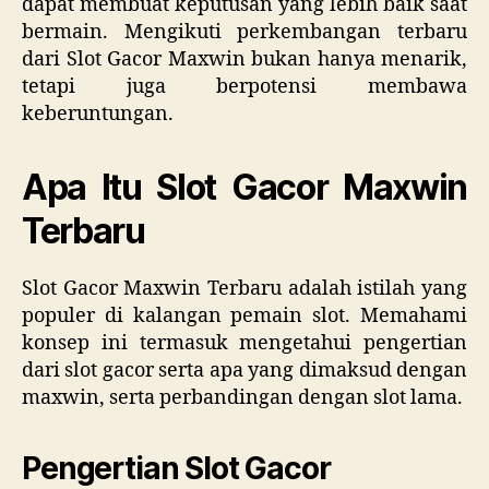
dapat membuat keputusan yang lebih baik saat
bermain. Mengikuti perkembangan terbaru
dari Slot Gacor Maxwin bukan hanya menarik,
tetapi juga berpotensi membawa
keberuntungan.
Apa Itu Slot Gacor Maxwin
Terbaru
Slot Gacor Maxwin Terbaru adalah istilah yang
populer di kalangan pemain slot. Memahami
konsep ini termasuk mengetahui pengertian
dari slot gacor serta apa yang dimaksud dengan
maxwin, serta perbandingan dengan slot lama.
Pengertian Slot Gacor