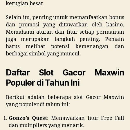
kerugian besar.
Selain itu, penting untuk memanfaatkan bonus
dan promosi yang ditawarkan oleh kasino.
Memahami aturan dan fitur setiap permainan
juga merupakan langkah penting. Pemain
harus melihat potensi kemenangan dan
berbagai simbol yang muncul.
Daftar Slot Gacor Maxwin
Populer di Tahun Ini
Berikut adalah beberapa slot Gacor Maxwin
yang populer di tahun ini:
Gonzo’s Quest
: Menawarkan fitur Free Fall
dan multipliers yang menarik.