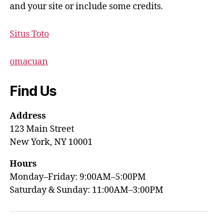
and your site or include some credits.
Situs Toto
omacuan
Find Us
Address
123 Main Street
New York, NY 10001
Hours
Monday–Friday: 9:00AM–5:00PM
Saturday & Sunday: 11:00AM–3:00PM