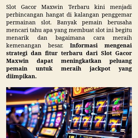
Slot Gacor Maxwin Terbaru kini menjadi
perbincangan hangat di kalangan penggemar
permainan slot. Banyak pemain berusaha
mencari tahu apa yang membuat slot ini begitu
menarik dan bagaimana cara meraih
kemenangan besar.
Informasi mengenai
strategi dan fitur terbaru dari Slot Gacor
Maxwin dapat meningkatkan peluang
pemain untuk meraih jackpot yang
diimpikan.