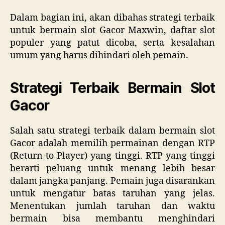
Dalam bagian ini, akan dibahas strategi terbaik
untuk bermain slot Gacor Maxwin, daftar slot
populer yang patut dicoba, serta kesalahan
umum yang harus dihindari oleh pemain.
Strategi Terbaik Bermain Slot
Gacor
Salah satu strategi terbaik dalam bermain slot
Gacor adalah memilih permainan dengan RTP
(Return to Player) yang tinggi. RTP yang tinggi
berarti peluang untuk menang lebih besar
dalam jangka panjang. Pemain juga disarankan
untuk mengatur batas taruhan yang jelas.
Menentukan jumlah taruhan dan waktu
bermain bisa membantu menghindari