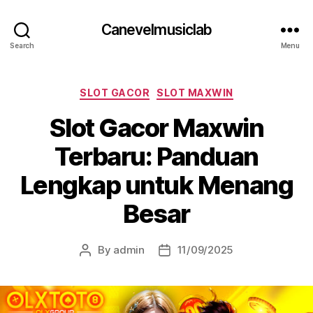
Canevelmusiclab
Search
Menu
Categories
SLOT GACOR
SLOT MAXWIN
Slot Gacor Maxwin
Terbaru: Panduan
Lengkap untuk Menang
Besar
By
admin
11/09/2025
Post
Post
author
date