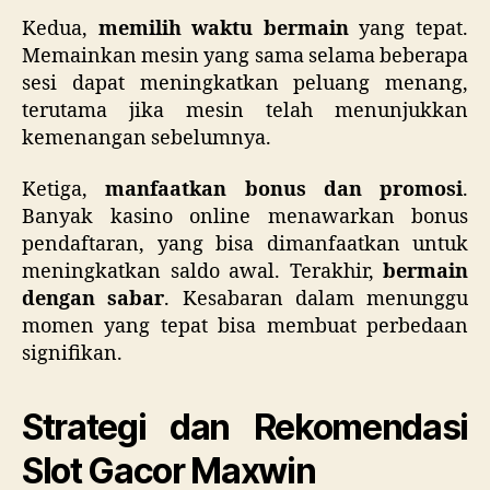
Kedua,
memilih waktu bermain
yang tepat.
Memainkan mesin yang sama selama beberapa
sesi dapat meningkatkan peluang menang,
terutama jika mesin telah menunjukkan
kemenangan sebelumnya.
Ketiga,
manfaatkan bonus dan promosi
.
Banyak kasino online menawarkan bonus
pendaftaran, yang bisa dimanfaatkan untuk
meningkatkan saldo awal. Terakhir,
bermain
dengan sabar
. Kesabaran dalam menunggu
momen yang tepat bisa membuat perbedaan
signifikan.
Strategi dan Rekomendasi
Slot Gacor Maxwin