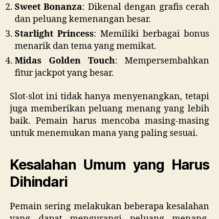
Sweet Bonanza
: Dikenal dengan grafis cerah
dan peluang kemenangan besar.
Starlight Princess
: Memiliki berbagai bonus
menarik dan tema yang memikat.
Midas Golden Touch
: Mempersembahkan
fitur jackpot yang besar.
Slot-slot ini tidak hanya menyenangkan, tetapi
juga memberikan peluang menang yang lebih
baik. Pemain harus mencoba masing-masing
untuk menemukan mana yang paling sesuai.
Kesalahan Umum yang Harus
Dihindari
Pemain sering melakukan beberapa kesalahan
yang dapat mengurangi peluang menang.