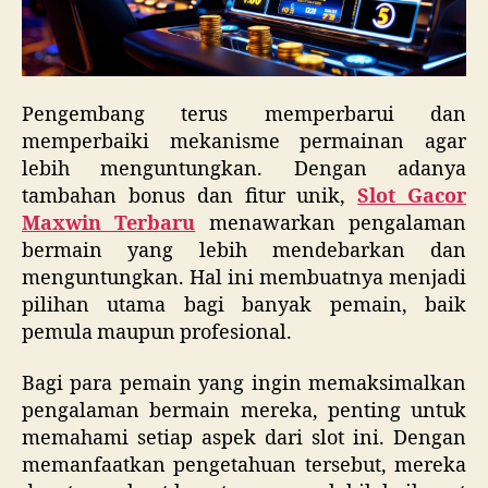
Pengembang terus memperbarui dan
memperbaiki mekanisme permainan agar
lebih menguntungkan. Dengan adanya
tambahan bonus dan fitur unik,
Slot Gacor
Maxwin Terbaru
menawarkan pengalaman
bermain yang lebih mendebarkan dan
menguntungkan. Hal ini membuatnya menjadi
pilihan utama bagi banyak pemain, baik
pemula maupun profesional.
Bagi para pemain yang ingin memaksimalkan
pengalaman bermain mereka, penting untuk
memahami setiap aspek dari slot ini. Dengan
memanfaatkan pengetahuan tersebut, mereka