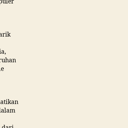
puler
arik
a,
ruhan
ne
atikan
 dalam
 dari