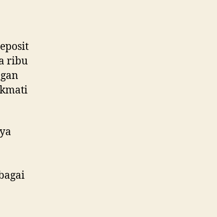
eposit
a ribu
ngan
ikmati
nya
bagai