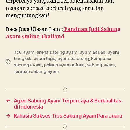
terpercaya yang kami rekomendasikan dan
rasakan sensasi bertaruh yang seru dan
menguntungkan!
Baca Juga Ulasan Lain :
Panduan Judi Sabung
Ayam Online Thailand
adu ayam
,
arena sabung ayam
,
ayam aduan
,
ayam
bangkok
,
ayam laga
,
ayam petarung
,
kompetisi
Tags
sabung ayam
,
pelatih ayam aduan
,
sabung ayam
,
taruhan sabung ayam
←
Agen Sabung Ayam Terpercaya & Berkualitas
di Indonesia
→
Rahasia Sukses Tips Sabung Ayam Para Juara