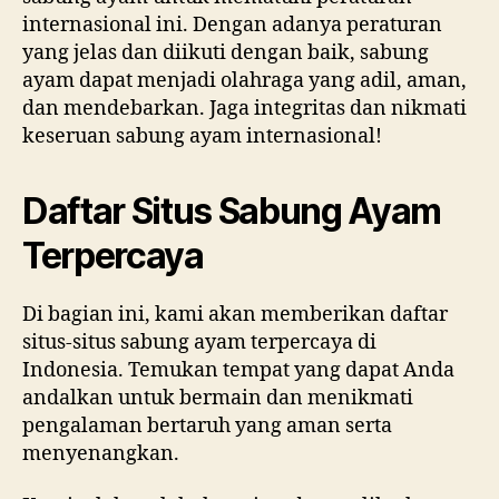
internasional ini. Dengan adanya peraturan
yang jelas dan diikuti dengan baik, sabung
ayam dapat menjadi olahraga yang adil, aman,
dan mendebarkan. Jaga integritas dan nikmati
keseruan sabung ayam internasional!
Daftar Situs Sabung Ayam
Terpercaya
Di bagian ini, kami akan memberikan daftar
situs-situs sabung ayam terpercaya di
Indonesia. Temukan tempat yang dapat Anda
andalkan untuk bermain dan menikmati
pengalaman bertaruh yang aman serta
menyenangkan.