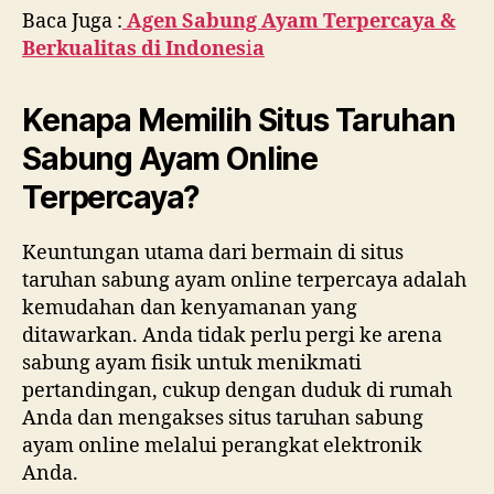
Baca Juga :
Agen Sabung Ayam Terpercaya &
Berkualitas di Indones
i
a
Kenapa Memilih Situs Taruhan
Sabung Ayam Online
Terpercaya?
Keuntungan utama dari bermain di situs
taruhan sabung ayam online terpercaya adalah
kemudahan dan kenyamanan yang
ditawarkan. Anda tidak perlu pergi ke arena
sabung ayam fisik untuk menikmati
pertandingan, cukup dengan duduk di rumah
Anda dan mengakses situs taruhan sabung
ayam online melalui perangkat elektronik
Anda.