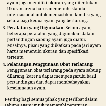
ayam juga memiliki ukuran yang ditentukan.
Ukuran arena harus memenuhi standar
internasional untuk memastikan kondisi yang
setara bagi kedua ayam yang bertarung.
Peralatan yang Digunakan:
Selain ayam,
beberapa peralatan yang digunakan dalam
pertandingan sabung ayam juga diatur.
Misalnya, pisau yang diikatkan pada jari ayam
harus memenuhi ukuran dan spesifikasi
tertentu.
Pelarangan Penggunaan Obat Terlarang:
Penggunaan obat terlarang pada ayam sabung
dilarang, karena dapat mempengaruhi hasil
pertandingan dan dapat membahayakan
keselamatan ayam.
Penting bagi semua pihak yang terlibat dalam
sabung ayam untuk mematuhi peraturan