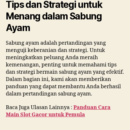
Tips dan Strategi untuk
Menang dalam Sabung
Ayam
Sabung ayam adalah pertandingan yang
menguji keberanian dan strategi. Untuk
meningkatkan peluang Anda meraih
kemenangan, penting untuk memahami tips
dan strategi bermain sabung ayam yang efektif.
Dalam bagian ini, kami akan memberikan
panduan yang dapat membantu Anda berhasil
dalam pertandingan sabung ayam.
Baca Juga Ulasan Lainnya :
Panduan Cara
Main Slot Gacor untuk Pemula