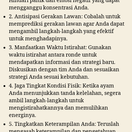
Hindari panik dan emosi negatif yang dapat
mengganggu konsentrasi Anda.
2. Antisipasi Gerakan Lawan: Cobalah untuk
memprediksi gerakan lawan agar Anda dapat
mengambil langkah-langkah yang efektif
untuk menghadapinya.
3. Manfaatkan Waktu Istirahat: Gunakan
waktu istirahat antara ronde untuk
mendapatkan informasi dan strategi baru.
Diskusikan dengan tim Anda dan sesuaikan
strategi Anda sesuai kebutuhan.
4. Jaga Tingkat Kondisi Fisik: Ketika ayam
Anda menunjukkan tanda kelelahan, segera
ambil langkah-langkah untuk
mengistirahatkannya dan memulihkan
energinya.
5. Tingkatkan Keterampilan Anda: Teruslah
mengasah keterampilan dan pengetahuan