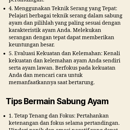
4. Menggunakan Teknik Serang yang Tepat:
Pelajari berbagai teknik serang dalam sabung
ayam dan pilihlah yang paling sesuai dengan
karakteristik ayam Anda. Melekukan
serangan dengan tepat dapat memberikan
keuntungan besar.
5. Evaluasi Kekuatan dan Kelemahan: Kenali
kekuatan dan kelemahan ayam Anda sendiri
serta ayam lawan. Berfokus pada kekuatan
Anda dan mencari cara untuk
memanfaatkannya saat bertarung.
Tips Bermain Sabung Ayam
1. Tetap Tenang dan Fokus: Pertahankan
ketenangan dan fokus selama pertandingan.