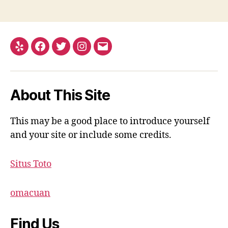
Yelp
Facebook
Twitter
Instagram
Email
About This Site
This may be a good place to introduce yourself
and your site or include some credits.
Situs Toto
omacuan
Find Us