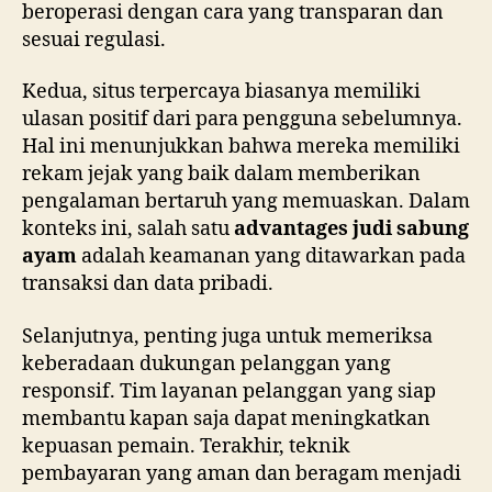
beroperasi dengan cara yang transparan dan
sesuai regulasi.
Kedua, situs terpercaya biasanya memiliki
ulasan positif dari para pengguna sebelumnya.
Hal ini menunjukkan bahwa mereka memiliki
rekam jejak yang baik dalam memberikan
pengalaman bertaruh yang memuaskan. Dalam
konteks ini, salah satu
advantages judi sabung
ayam
adalah keamanan yang ditawarkan pada
transaksi dan data pribadi.
Selanjutnya, penting juga untuk memeriksa
keberadaan dukungan pelanggan yang
responsif. Tim layanan pelanggan yang siap
membantu kapan saja dapat meningkatkan
kepuasan pemain. Terakhir, teknik
pembayaran yang aman dan beragam menjadi