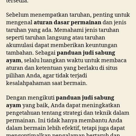
tersedia.
Sebelum menempatkan taruhan, penting untuk
mengenal
aturan dasar permainan
dan jenis
taruhan yang ada. Memahami jenis taruhan
seperti taruhan langsung atau taruhan
akumulasi dapat memberikan keuntungan
tambahan. Sebagai
panduan judi sabung
ayam
, selalu luangkan waktu untuk membaca
aturan dan ketentuan yang berlaku di situs
pilihan Anda, agar tidak terjadi
kesalahpahaman saat bermain.
Dengan mengikuti
panduan judi sabung
ayam
yang baik, Anda dapat meningkatkan
pengetahuan tentang strategi dan teknik dalam
permainan. Ini tidak hanya membantu Anda
dalam bermain lebih efektif, tetapi juga dapat
mengoptimalkan pengalaman bertaruh dan