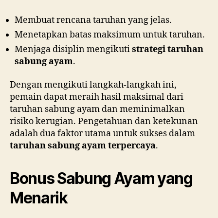
Membuat rencana taruhan yang jelas.
Menetapkan batas maksimum untuk taruhan.
Menjaga disiplin mengikuti
strategi taruhan
sabung ayam
.
Dengan mengikuti langkah-langkah ini,
pemain dapat meraih hasil maksimal dari
taruhan sabung ayam dan meminimalkan
risiko kerugian. Pengetahuan dan ketekunan
adalah dua faktor utama untuk sukses dalam
taruhan sabung ayam terpercaya
.
Bonus Sabung Ayam yang
Menarik