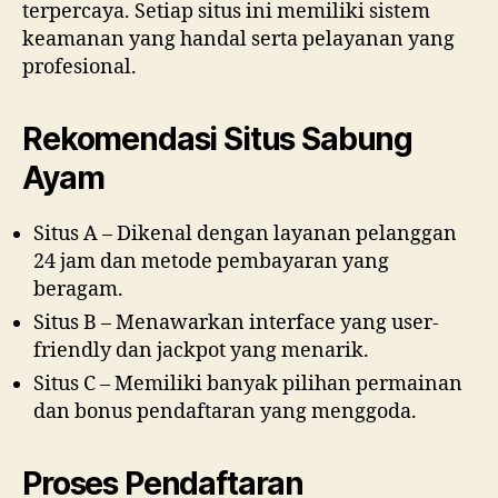
terpercaya. Setiap situs ini memiliki sistem
keamanan yang handal serta pelayanan yang
profesional.
Rekomendasi Situs Sabung
Ayam
Situs A – Dikenal dengan layanan pelanggan
24 jam dan metode pembayaran yang
beragam.
Situs B – Menawarkan interface yang user-
friendly dan jackpot yang menarik.
Situs C – Memiliki banyak pilihan permainan
dan bonus pendaftaran yang menggoda.
Proses Pendaftaran