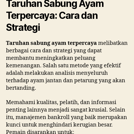
Taruhan Sabung Ayam
Terpercaya: Cara dan
Strategi
Taruhan sabung ayam terpercaya
melibatkan
berbagai cara dan strategi yang dapat
membantu meningkatkan peluang
kemenangan. Salah satu metode yang efektif
adalah melakukan analisis menyeluruh
terhadap ayam jantan dan petarung yang akan
bertanding.
Memahami kualitas, pelatih, dan informasi
penting lainnya menjadi sangat krusial. Selain
itu, manajemen bankroll yang baik merupakan
kunci untuk menghindari kerugian besar.
Pemain disarankan untuk: