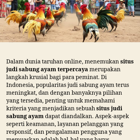
Dalam dunia taruhan online, menemukan
situs
judi sabung ayam terpercaya
merupakan
langkah krusial bagi para peminat. Di
Indonesia, popularitas judi sabung ayam terus
meningkat, dan dengan banyaknya pilihan
yang tersedia, penting untuk memahami
kriteria yang menjadikan sebuah
situs judi
sabung ayam
dapat diandalkan. Aspek-aspek
seperti keamanan, layanan pelanggan yang
responsif, dan pengalaman pengguna yang
memuaskan adalah hal-hal yang harus