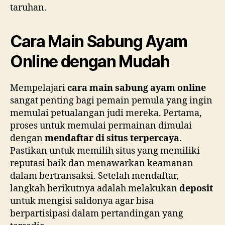
taruhan.
Cara Main Sabung Ayam
Online dengan Mudah
Mempelajari
cara main sabung ayam online
sangat penting bagi pemain pemula yang ingin
memulai petualangan judi mereka. Pertama,
proses untuk memulai permainan dimulai
dengan
mendaftar di situs terpercaya
.
Pastikan untuk memilih situs yang memiliki
reputasi baik dan menawarkan keamanan
dalam bertransaksi. Setelah mendaftar,
langkah berikutnya adalah melakukan
deposit
untuk mengisi saldonya agar bisa
berpartisipasi dalam pertandingan yang