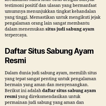
testimoni positif dan ulasan yang bermanfaat
umumnya menunjukkan tingkat kehandalan
yang tinggi. Memastikan untuk mengikuti jejak
pengalaman orang lain sangat membantu
dalam menemukan
situs judi sabung ayam
terpercaya.
Daftar Situs Sabung Ayam
Resmi
Dalam dunia judi sabung ayam, memilih situs
yang tepat sangat penting untuk pengalaman
bermain yang aman dan menyenangkan.
Berikut ini adalah
daftar situs sabung ayam
resmi
yang direkomendasikan untuk
permainan judi sabung yang aman dan