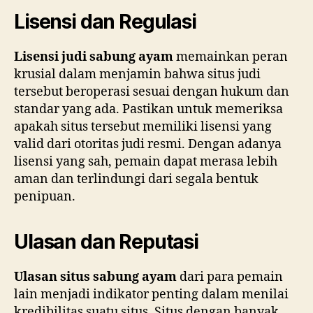
Lisensi dan Regulasi
Lisensi judi sabung ayam
memainkan peran
krusial dalam menjamin bahwa situs judi
tersebut beroperasi sesuai dengan hukum dan
standar yang ada. Pastikan untuk memeriksa
apakah situs tersebut memiliki lisensi yang
valid dari otoritas judi resmi. Dengan adanya
lisensi yang sah, pemain dapat merasa lebih
aman dan terlindungi dari segala bentuk
penipuan.
Ulasan dan Reputasi
Ulasan situs sabung ayam
dari para pemain
lain menjadi indikator penting dalam menilai
kredibilitas suatu situs. Situs dengan banyak