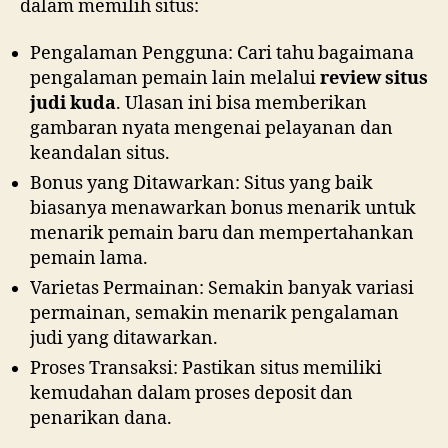
dalam memilih situs:
Pengalaman Pengguna: Cari tahu bagaimana
pengalaman pemain lain melalui
review situs
judi kuda
. Ulasan ini bisa memberikan
gambaran nyata mengenai pelayanan dan
keandalan situs.
Bonus yang Ditawarkan: Situs yang baik
biasanya menawarkan bonus menarik untuk
menarik pemain baru dan mempertahankan
pemain lama.
Varietas Permainan: Semakin banyak variasi
permainan, semakin menarik pengalaman
judi yang ditawarkan.
Proses Transaksi: Pastikan situs memiliki
kemudahan dalam proses deposit dan
penarikan dana.