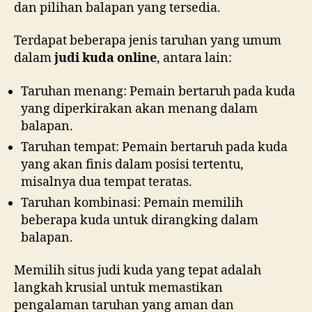
dan pilihan balapan yang tersedia.
Terdapat beberapa jenis taruhan yang umum
dalam
judi kuda online
, antara lain:
Taruhan menang: Pemain bertaruh pada kuda
yang diperkirakan akan menang dalam
balapan.
Taruhan tempat: Pemain bertaruh pada kuda
yang akan finis dalam posisi tertentu,
misalnya dua tempat teratas.
Taruhan kombinasi: Pemain memilih
beberapa kuda untuk dirangking dalam
balapan.
Memilih situs judi kuda yang tepat adalah
langkah krusial untuk memastikan
pengalaman taruhan yang aman dan