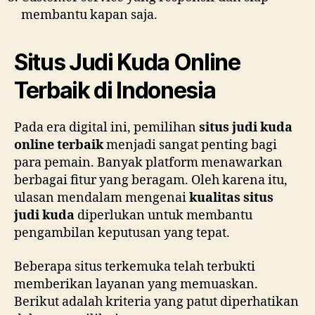
membantu kapan saja.
Situs Judi Kuda Online
Terbaik di Indonesia
Pada era digital ini, pemilihan
situs judi kuda
online terbaik
menjadi sangat penting bagi
para pemain. Banyak platform menawarkan
berbagai fitur yang beragam. Oleh karena itu,
ulasan mendalam mengenai
kualitas situs
judi kuda
diperlukan untuk membantu
pengambilan keputusan yang tepat.
Beberapa situs terkemuka telah terbukti
memberikan layanan yang memuaskan.
Berikut adalah kriteria yang patut diperhatikan