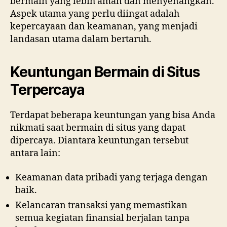
bermain yang lebih aman dan menyenangkan.
Aspek utama yang perlu diingat adalah
kepercayaan dan keamanan, yang menjadi
landasan utama dalam bertaruh.
Keuntungan Bermain di Situs
Terpercaya
Terdapat beberapa keuntungan yang bisa Anda
nikmati saat bermain di situs yang dapat
dipercaya. Diantara keuntungan tersebut
antara lain:
Keamanan data pribadi yang terjaga dengan
baik.
Kelancaran transaksi yang memastikan
semua kegiatan finansial berjalan tanpa