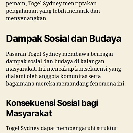
pemain, Togel Sydney menciptakan
pengalaman yang lebih menarik dan
menyenangkan.
Dampak Sosial dan Budaya
Pasaran Togel Sydney membawa berbagai
dampak sosial dan budaya di kalangan
masyarakat. Ini mencakup konsekuensi yang
dialami oleh anggota komunitas serta
bagaimana mereka memandang fenomena ini.
Konsekuensi Sosial bagi
Masyarakat
Togel Sydney dapat mempengaruhi struktur