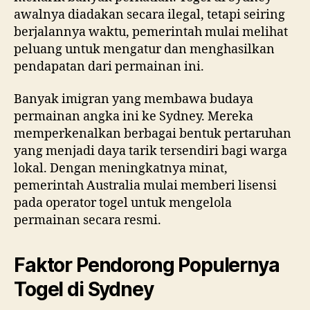
awalnya diadakan secara ilegal, tetapi seiring
berjalannya waktu, pemerintah mulai melihat
peluang untuk mengatur dan menghasilkan
pendapatan dari permainan ini.
Banyak imigran yang membawa budaya
permainan angka ini ke Sydney. Mereka
memperkenalkan berbagai bentuk pertaruhan
yang menjadi daya tarik tersendiri bagi warga
lokal. Dengan meningkatnya minat,
pemerintah Australia mulai memberi lisensi
pada operator togel untuk mengelola
permainan secara resmi.
Faktor Pendorong Populernya
Togel di Sydney