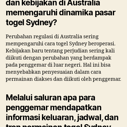
dan kebijakan di Australia
memengaruhi dinamika pasar
togel Sydney?
Perubahan regulasi di Australia sering
mempengaruhi cara togel Sydney beroperasi.
Kebijakan baru tentang perjudian sering kali
diikuti dengan perubahan yang berdampak
pada penggemar di luar negeri. Hal ini bisa
menyebabkan penyesuaian dalam cara
permainan diakses dan diikuti oleh penggemar.
Melalui saluran apa para
penggemar mendapatkan
informasi keluaran, jadwal, dan