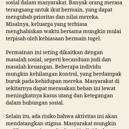
sosial dalam masyarakat. Banyak orang merasa
terangsang untuk ikut bermain, yang dapat
mengubah prioritas dan nilai mereka.
Misalnya, keluarga yang terbiasa
menghabiskan waktu bersama mungkin mulai
terpisah oleh kebiasaan bermain togel.
Permainan ini sering dikaitkan dengan
masalah sosial, seperti kecanduan judi dan
masalah keuangan. Beberapa individu
mungkin kehilangan kontrol, yang berdampak
buruk pada kehidupan mereka. Masyarakat di
sekitarnya dapat merasakan beban ini lewat
meningkatnya kasus utang dan ketegangan
dalam hubungan sosial.
Selain itu, ada risiko bahwa aktivitas ini akan
mendatangkan stigma. Masyarakat mungkin