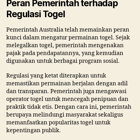
Peran Pemerintah terhadap
Regulasi Togel
Pemerintah Australia telah memainkan peran
kunci dalam mengatur permainan togel. Sejak
melegalkan togel, pemerintah mengenakan
pajak pada pendapatannya, yang kemudian
digunakan untuk berbagai program sosial.
Regulasi yang ketat diterapkan untuk
memastikan permainan berjalan dengan adil
dan transparan. Pemerintah juga mengawasi
operator togel untuk mencegah penipuan dan
praktik tidak etis. Dengan cara ini, pemerintah
berupaya melindungi masyarakat sekaligus
memanfaatkan popularitas togel untuk
kepentingan publik.