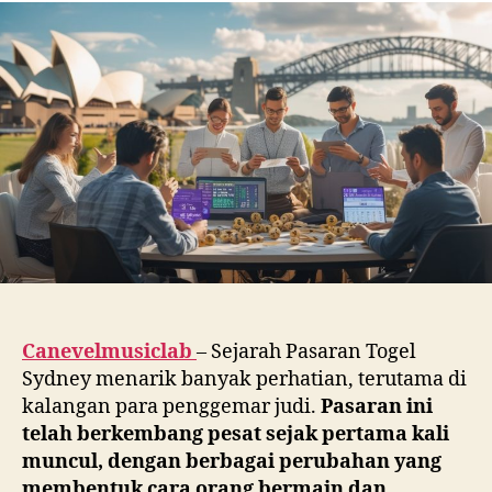
Canevelmusiclab
– Sejarah Pasaran Togel
Sydney menarik banyak perhatian, terutama di
kalangan para penggemar judi.
Pasaran ini
telah berkembang pesat sejak pertama kali
muncul, dengan berbagai perubahan yang
membentuk cara orang bermain dan