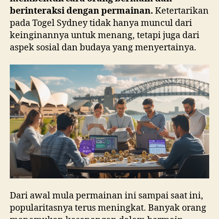
berinteraksi dengan permainan.
Ketertarikan
pada Togel Sydney tidak hanya muncul dari
keinginannya untuk menang, tetapi juga dari
aspek sosial dan budaya yang menyertainya.
Dari awal mula permainan ini sampai saat ini,
popularitasnya terus meningkat. Banyak orang