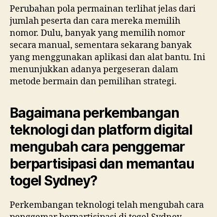
Perubahan pola permainan terlihat jelas dari
jumlah peserta dan cara mereka memilih
nomor. Dulu, banyak yang memilih nomor
secara manual, sementara sekarang banyak
yang menggunakan aplikasi dan alat bantu. Ini
menunjukkan adanya pergeseran dalam
metode bermain dan pemilihan strategi.
Bagaimana perkembangan
teknologi dan platform digital
mengubah cara penggemar
berpartisipasi dan memantau
togel Sydney?
Perkembangan teknologi telah mengubah cara