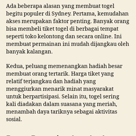
Ada beberapa alasan yang membuat togel
begitu populer di Sydney. Pertama, kemudahan
akses merupakan faktor penting. Banyak orang
bisa membeli tiket togel di berbagai tempat
seperti toko kelontong dan secara online. Ini
membuat permainan ini mudah dijangkau oleh
banyak kalangan.
Kedua, peluang memenangkan hadiah besar
membuat orang tertarik. Harga tiket yang
relatif terjangkau dan hadiah yang
menggiurkan menarik minat masyarakat
untuk berpartisipasi. Selain itu, togel sering
kali diadakan dalam suasana yang meriah,
menambah daya tariknya sebagai aktivitas
sosial.