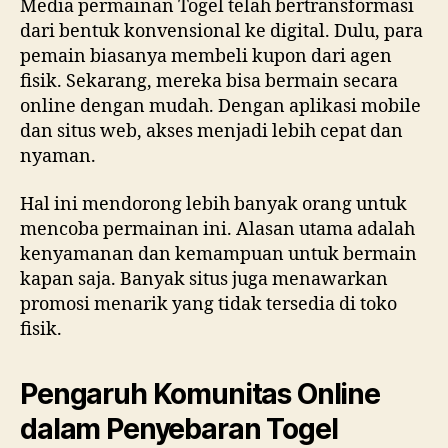
Media permainan Togel telah bertransformasi
dari bentuk konvensional ke digital. Dulu, para
pemain biasanya membeli kupon dari agen
fisik. Sekarang, mereka bisa bermain secara
online dengan mudah. Dengan aplikasi mobile
dan situs web, akses menjadi lebih cepat dan
nyaman.
Hal ini mendorong lebih banyak orang untuk
mencoba permainan ini. Alasan utama adalah
kenyamanan dan kemampuan untuk bermain
kapan saja. Banyak situs juga menawarkan
promosi menarik yang tidak tersedia di toko
fisik.
Pengaruh Komunitas Online
dalam Penyebaran Togel