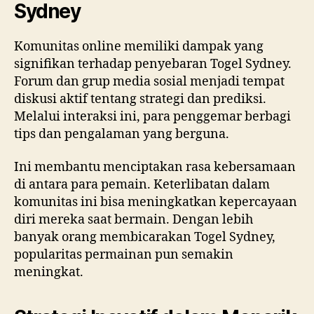
Sydney
Komunitas online memiliki dampak yang
signifikan terhadap penyebaran Togel Sydney.
Forum dan grup media sosial menjadi tempat
diskusi aktif tentang strategi dan prediksi.
Melalui interaksi ini, para penggemar berbagi
tips dan pengalaman yang berguna.
Ini membantu menciptakan rasa kebersamaan
di antara para pemain. Keterlibatan dalam
komunitas ini bisa meningkatkan kepercayaan
diri mereka saat bermain. Dengan lebih
banyak orang membicarakan Togel Sydney,
popularitas permainan pun semakin
meningkat.