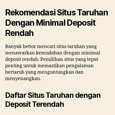
Rekomendasi Situs Taruhan
Dengan Minimal Deposit
Rendah
Banyak bettor mencari situs taruhan yang
menawarkan kemudahan dengan minimal
deposit rendah. Pemilihan situs yang tepat
penting untuk memastikan pengalaman
bertaruh yang menguntungkan dan
menyenangkan.
Daftar Situs Taruhan dengan
Deposit Terendah