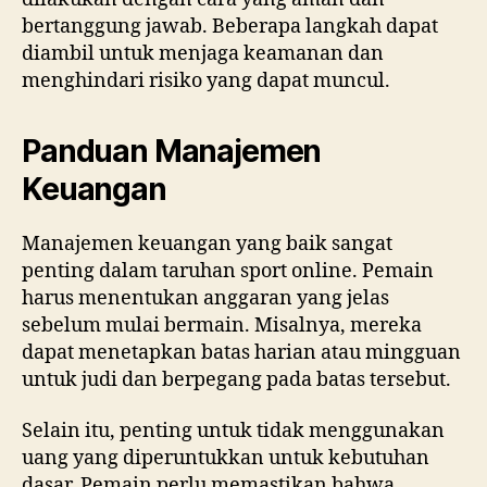
bertanggung jawab. Beberapa langkah dapat
diambil untuk menjaga keamanan dan
menghindari risiko yang dapat muncul.
Panduan Manajemen
Keuangan
Manajemen keuangan yang baik sangat
penting dalam taruhan sport online. Pemain
harus menentukan anggaran yang jelas
sebelum mulai bermain. Misalnya, mereka
dapat menetapkan batas harian atau mingguan
untuk judi dan berpegang pada batas tersebut.
Selain itu, penting untuk tidak menggunakan
uang yang diperuntukkan untuk kebutuhan
dasar. Pemain perlu memastikan bahwa