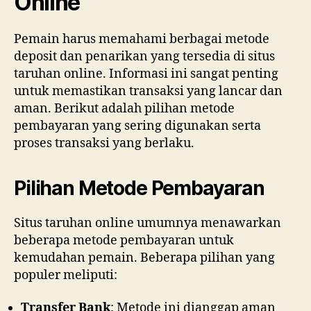
Online
Pemain harus memahami berbagai metode
deposit dan penarikan yang tersedia di situs
taruhan online. Informasi ini sangat penting
untuk memastikan transaksi yang lancar dan
aman. Berikut adalah pilihan metode
pembayaran yang sering digunakan serta
proses transaksi yang berlaku.
Pilihan Metode Pembayaran
Situs taruhan online umumnya menawarkan
beberapa metode pembayaran untuk
kemudahan pemain. Beberapa pilihan yang
populer meliputi:
Transfer Bank
: Metode ini dianggap aman