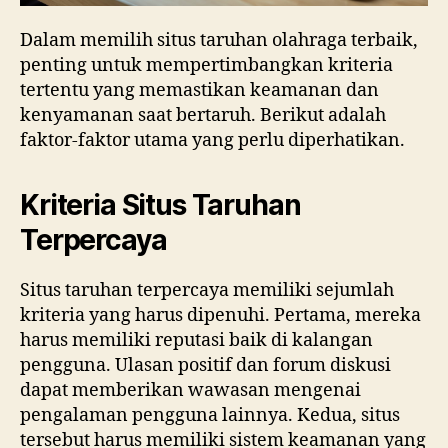
Dalam memilih situs taruhan olahraga terbaik,
penting untuk mempertimbangkan kriteria
tertentu yang memastikan keamanan dan
kenyamanan saat bertaruh. Berikut adalah
faktor-faktor utama yang perlu diperhatikan.
Kriteria Situs Taruhan
Terpercaya
Situs taruhan terpercaya memiliki sejumlah
kriteria yang harus dipenuhi. Pertama, mereka
harus memiliki reputasi baik di kalangan
pengguna. Ulasan positif dan forum diskusi
dapat memberikan wawasan mengenai
pengalaman pengguna lainnya. Kedua, situs
tersebut harus memiliki sistem keamanan yang