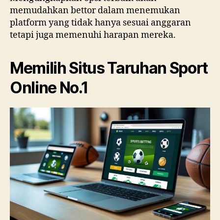
memudahkan bettor dalam menemukan
platform yang tidak hanya sesuai anggaran
tetapi juga memenuhi harapan mereka.
Memilih Situs Taruhan Sport
Online No.1