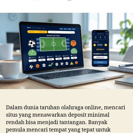
author
date
Dalam dunia taruhan olahraga online, mencari
situs yang menawarkan deposit minimal
rendah bisa menjadi tantangan. Banyak
pemula mencari tempat yang tepat untuk