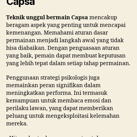
Capsa
Teknik unggul bermain Capsa
mencakup
beragam aspek yang penting untuk mencapai
kemenangan. Memahami aturan dasar
permainan menjadi langkah awal yang tidak
bisa diabaikan. Dengan penguasaan aturan
yang baik, pemain dapat membuat keputusan
yang lebih tepat dalam setiap tahap permainan.
Penggunaan strategi psikologis juga
memainkan peran signifikan dalam
meningkatkan performa. Ini termasuk
kemampuan untuk membaca emosi dan
perilaku lawan, yang dapat memberikan
peluang untuk mengeksploitasi kelemahan
mereka.