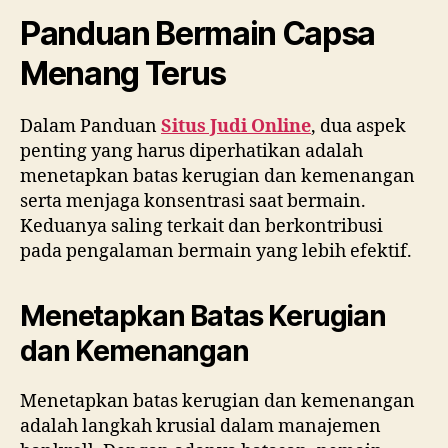
Panduan Bermain Capsa
Menang Terus
Dalam Panduan
Situs Judi Online
, dua aspek
penting yang harus diperhatikan adalah
menetapkan batas kerugian dan kemenangan
serta menjaga konsentrasi saat bermain.
Keduanya saling terkait dan berkontribusi
pada pengalaman bermain yang lebih efektif.
Menetapkan Batas Kerugian
dan Kemenangan
Menetapkan batas kerugian dan kemenangan
adalah langkah krusial dalam manajemen