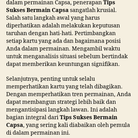
dalam permainan Capsa, penerapan
Tips
Sukses Bermain Capsa
sangatlah krusial.
Salah satu langkah awal yang harus
diperhatikan adalah melakukan keputusan
taruhan dengan hati-hati. Pertimbangkan
setiap kartu yang ada dan bagaimana posisi
Anda dalam permainan. Mengambil waktu
untuk menganalisis situasi sebelum bertindak
dapat memberikan keuntungan signifikan.
Selanjutnya, penting untuk selalu
memperhatikan kartu yang telah dibagikan.
Dengan memperhatikan tren permainan, Anda
dapat membangun strategi lebih baik dan
mengantisipasi langkah lawan. Ini adalah
bagian integral dari
Tips Sukses Bermain
Capsa
, yang sering kali diabaikan oleh pemula
di dalam permainan ini.