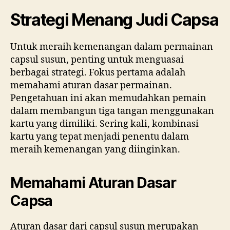
Strategi Menang Judi Capsa
Untuk meraih kemenangan dalam permainan
capsul susun, penting untuk menguasai
berbagai strategi. Fokus pertama adalah
memahami aturan dasar permainan.
Pengetahuan ini akan memudahkan pemain
dalam membangun tiga tangan menggunakan
kartu yang dimiliki. Sering kali, kombinasi
kartu yang tepat menjadi penentu dalam
meraih kemenangan yang diinginkan.
Memahami Aturan Dasar
Capsa
Aturan dasar dari capsul susun merupakan