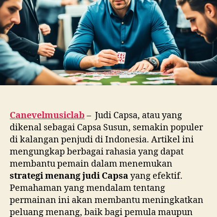
Canevelmusiclab
– Judi Capsa, atau yang
dikenal sebagai Capsa Susun, semakin populer
di kalangan penjudi di Indonesia. Artikel ini
mengungkap berbagai rahasia yang dapat
membantu pemain dalam menemukan
strategi menang judi Capsa
yang efektif.
Pemahaman yang mendalam tentang
permainan ini akan membantu meningkatkan
peluang menang, baik bagi pemula maupun