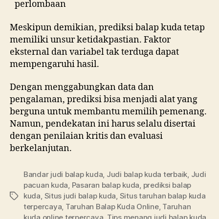
perlombaan
Meskipun demikian, prediksi balap kuda tetap
memiliki unsur ketidakpastian. Faktor
eksternal dan variabel tak terduga dapat
mempengaruhi hasil.
Dengan menggabungkan data dan
pengalaman, prediksi bisa menjadi alat yang
berguna untuk membantu memilih pemenang.
Namun, pendekatan ini harus selalu disertai
dengan penilaian kritis dan evaluasi
berkelanjutan.
Bandar judi balap kuda
,
Judi balap kuda terbaik
,
Judi
pacuan kuda
,
Pasaran balap kuda
,
prediksi balap
kuda
,
Situs judi balap kuda
,
Situs taruhan balap kuda
Tags
terpercaya
,
Taruhan Balap Kuda Online
,
Taruhan
kuda online terpercaya
,
Tips menang judi balap kuda