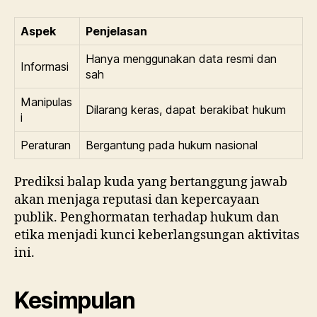
Aspek
Penjelasan
Hanya menggunakan data resmi dan
Informasi
sah
Manipulas
Dilarang keras, dapat berakibat hukum
i
Peraturan
Bergantung pada hukum nasional
Prediksi balap kuda yang bertanggung jawab
akan menjaga reputasi dan kepercayaan
publik. Penghormatan terhadap hukum dan
etika menjadi kunci keberlangsungan aktivitas
ini.
Kesimpulan