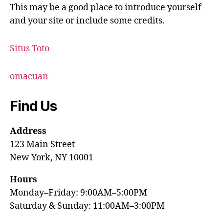
This may be a good place to introduce yourself
and your site or include some credits.
Situs Toto
omacuan
Find Us
Address
123 Main Street
New York, NY 10001
Hours
Monday–Friday: 9:00AM–5:00PM
Saturday & Sunday: 11:00AM–3:00PM