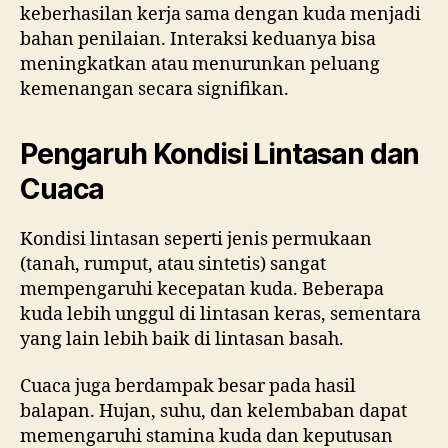
keberhasilan kerja sama dengan kuda menjadi
bahan penilaian. Interaksi keduanya bisa
meningkatkan atau menurunkan peluang
kemenangan secara signifikan.
Pengaruh Kondisi Lintasan dan
Cuaca
Kondisi lintasan seperti jenis permukaan
(tanah, rumput, atau sintetis) sangat
mempengaruhi kecepatan kuda. Beberapa
kuda lebih unggul di lintasan keras, sementara
yang lain lebih baik di lintasan basah.
Cuaca juga berdampak besar pada hasil
balapan. Hujan, suhu, dan kelembaban dapat
memengaruhi stamina kuda dan keputusan