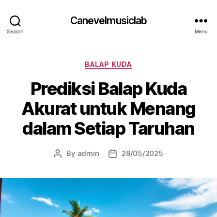
Canevelmusiclab
Search
Menu
Categories
BALAP KUDA
Prediksi Balap Kuda
Akurat untuk Menang
dalam Setiap Taruhan
By
admin
28/05/2025
Post
Post
author
date