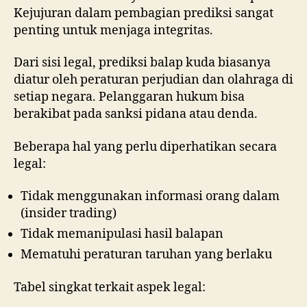
Kejujuran dalam pembagian prediksi sangat
penting untuk menjaga integritas.
Dari sisi legal, prediksi balap kuda biasanya
diatur oleh peraturan perjudian dan olahraga di
setiap negara. Pelanggaran hukum bisa
berakibat pada sanksi pidana atau denda.
Beberapa hal yang perlu diperhatikan secara
legal:
Tidak menggunakan informasi orang dalam
(insider trading)
Tidak memanipulasi hasil balapan
Mematuhi peraturan taruhan yang berlaku
Tabel singkat terkait aspek legal: