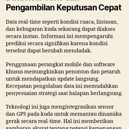
Pengambilan Keputusan Cepat
Data real-time seperti kondisi cuaca, lintasan,
dan kebugaran kuda sekarang dapat diakses
secara instan. Informasi ini mempengaruhi
prediksi secara signifikan karena kondisi
tersebut dapat berubah mendadak.
Penggunaan perangkat mobile dan software
khusus memungkinkan penonton dan petaruh
untuk mendapatkan update langsung.
Kecepatan pengolahan data ini memudahkan
penyesuaian strategi saat balapan berlangsung.
Teknologi ini juga mengintegrasikan sensor
dan GPS pada kuda untuk memantau dinamika
gerak secara real-time. Hal ini memberikan
gambaran akurat tentang potensi kemenangan