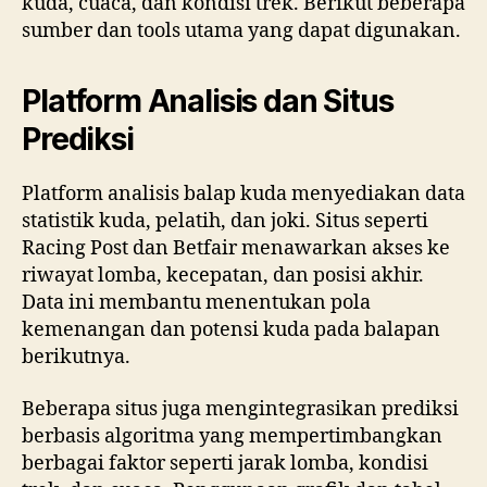
kuda, cuaca, dan kondisi trek. Berikut beberapa
sumber dan tools utama yang dapat digunakan.
Platform Analisis dan Situs
Prediksi
Platform analisis balap kuda menyediakan data
statistik kuda, pelatih, dan joki. Situs seperti
Racing Post dan Betfair menawarkan akses ke
riwayat lomba, kecepatan, dan posisi akhir.
Data ini membantu menentukan pola
kemenangan dan potensi kuda pada balapan
berikutnya.
Beberapa situs juga mengintegrasikan prediksi
berbasis algoritma yang mempertimbangkan
berbagai faktor seperti jarak lomba, kondisi