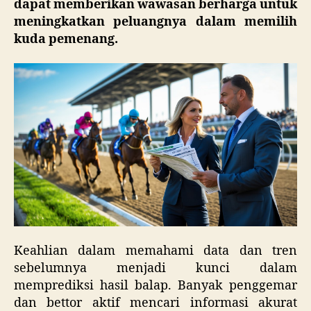
dapat memberikan wawasan berharga untuk
meningkatkan peluangnya dalam memilih
kuda pemenang.
Keahlian dalam memahami data dan tren
sebelumnya menjadi kunci dalam
memprediksi hasil balap. Banyak penggemar
dan bettor aktif mencari informasi akurat