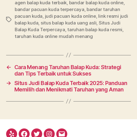
agen balap kuda terbaik
,
bandar balap kuda online
,
bandar pacuan kuda terpercaya
,
bandar taruhan
pacuan kuda
,
judi pacuan kuda online
,
link resmi judi
Tags
balap kuda
,
situs balap kuda uang asli
,
Situs Judi
Balap Kuda Terpercaya
,
taruhan balap kuda resmi
,
taruhan kuda online mudah menang
←
Cara Menang Taruhan Balap Kuda: Strategi
dan Tips Terbaik untuk Sukses
→
Situs Judi Balap Kuda Terbaik 2025: Panduan
Memilih dan Menikmati Taruhan yang Aman