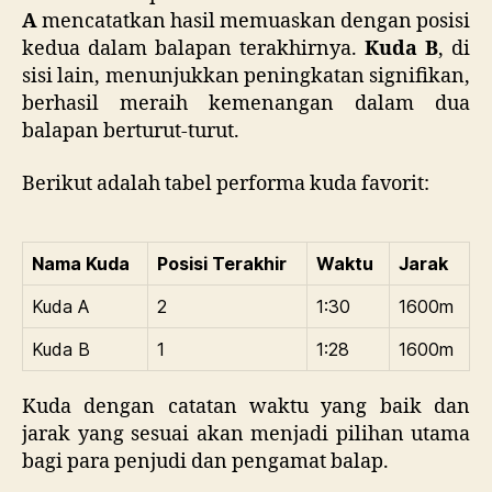
A
mencatatkan hasil memuaskan dengan posisi
kedua dalam balapan terakhirnya.
Kuda B
, di
sisi lain, menunjukkan peningkatan signifikan,
berhasil meraih kemenangan dalam dua
balapan berturut-turut.
Berikut adalah tabel performa kuda favorit:
Nama Kuda
Posisi Terakhir
Waktu
Jarak
Kuda A
2
1:30
1600m
Kuda B
1
1:28
1600m
Kuda dengan catatan waktu yang baik dan
jarak yang sesuai akan menjadi pilihan utama
bagi para penjudi dan pengamat balap.