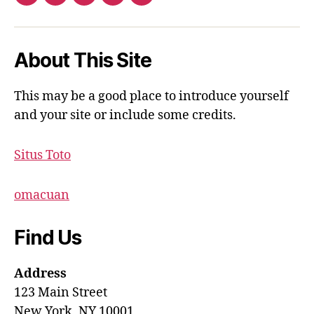
Yelp
Facebook
Twitter
Instagram
Email
About This Site
This may be a good place to introduce yourself
and your site or include some credits.
Situs Toto
omacuan
Find Us
Address
123 Main Street
New York, NY 10001