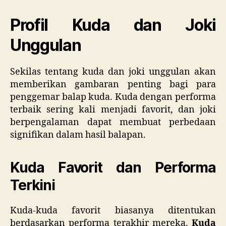
Profil Kuda dan Joki
Unggulan
Sekilas tentang kuda dan joki unggulan akan
memberikan gambaran penting bagi para
penggemar balap kuda. Kuda dengan performa
terbaik sering kali menjadi favorit, dan joki
berpengalaman dapat membuat perbedaan
signifikan dalam hasil balapan.
Kuda Favorit dan Performa
Terkini
Kuda-kuda favorit biasanya ditentukan
berdasarkan performa terakhir mereka.
Kuda