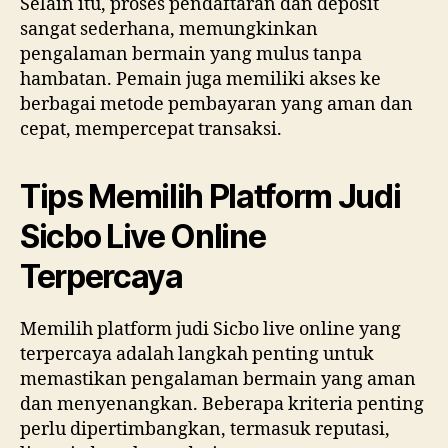
Selain itu, proses pendaftaran dan deposit
sangat sederhana, memungkinkan
pengalaman bermain yang mulus tanpa
hambatan. Pemain juga memiliki akses ke
berbagai metode pembayaran yang aman dan
cepat, mempercepat transaksi.
Tips Memilih Platform Judi
Sicbo Live Online
Terpercaya
Memilih platform judi Sicbo live online yang
terpercaya adalah langkah penting untuk
memastikan pengalaman bermain yang aman
dan menyenangkan. Beberapa kriteria penting
perlu dipertimbangkan, termasuk reputasi,