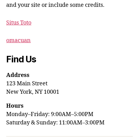
and your site or include some credits.
Situs Toto
omacuan
Find Us
Address
123 Main Street
New York, NY 10001
Hours
Monday–Friday: 9:00AM–5:00PM
Saturday & Sunday: 11:00AM–3:00PM