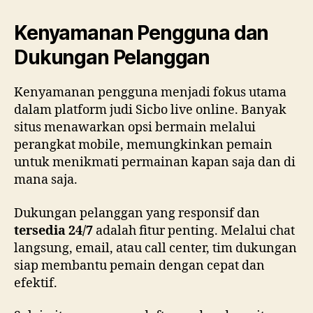
Kenyamanan Pengguna dan
Dukungan Pelanggan
Kenyamanan pengguna menjadi fokus utama
dalam platform judi Sicbo live online. Banyak
situs menawarkan opsi bermain melalui
perangkat mobile, memungkinkan pemain
untuk menikmati permainan kapan saja dan di
mana saja.
Dukungan pelanggan yang responsif dan
tersedia 24/7
adalah fitur penting. Melalui chat
langsung, email, atau call center, tim dukungan
siap membantu pemain dengan cepat dan
efektif.