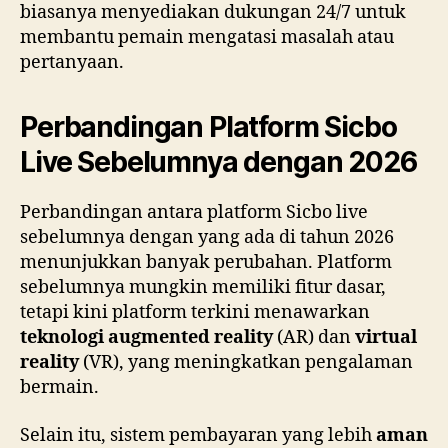
biasanya menyediakan dukungan 24/7 untuk
membantu pemain mengatasi masalah atau
pertanyaan.
Perbandingan Platform Sicbo
Live Sebelumnya dengan 2026
Perbandingan antara platform Sicbo live
sebelumnya dengan yang ada di tahun 2026
menunjukkan banyak perubahan. Platform
sebelumnya mungkin memiliki fitur dasar,
tetapi kini platform terkini menawarkan
teknologi augmented reality
(AR) dan
virtual
reality
(VR), yang meningkatkan pengalaman
bermain.
Selain itu, sistem pembayaran yang lebih
aman