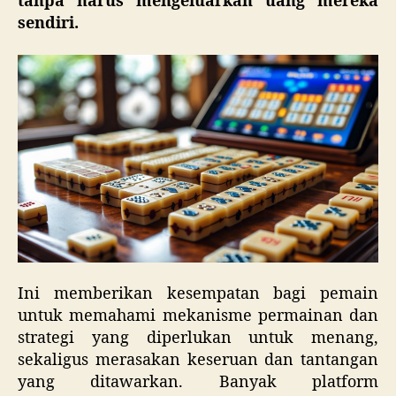
tanpa harus mengeluarkan uang mereka
sendiri.
Ini memberikan kesempatan bagi pemain
untuk memahami mekanisme permainan dan
strategi yang diperlukan untuk menang,
sekaligus merasakan keseruan dan tantangan
yang ditawarkan. Banyak platform