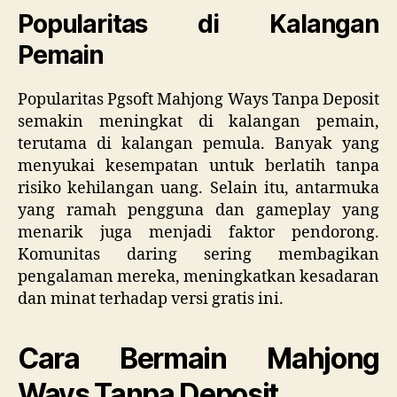
Popularitas di Kalangan
Pemain
Popularitas Pgsoft Mahjong Ways Tanpa Deposit
semakin meningkat di kalangan pemain,
terutama di kalangan pemula. Banyak yang
menyukai kesempatan untuk berlatih tanpa
risiko kehilangan uang. Selain itu, antarmuka
yang ramah pengguna dan gameplay yang
menarik juga menjadi faktor pendorong.
Komunitas daring sering membagikan
pengalaman mereka, meningkatkan kesadaran
dan minat terhadap versi gratis ini.
Cara Bermain Mahjong
Ways Tanpa Deposit