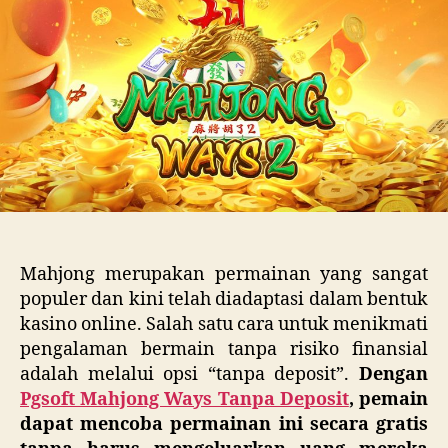
Mahjong merupakan permainan yang sangat
populer dan kini telah diadaptasi dalam bentuk
kasino online. Salah satu cara untuk menikmati
pengalaman bermain tanpa risiko finansial
adalah melalui opsi “tanpa deposit”.
Dengan
Pgsoft Mahjong Ways Tanpa Deposit
, pemain
dapat mencoba permainan ini secara gratis