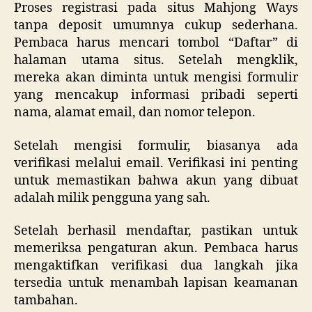
Proses registrasi pada situs Mahjong Ways
tanpa deposit umumnya cukup sederhana.
Pembaca harus mencari tombol “Daftar” di
halaman utama situs. Setelah mengklik,
mereka akan diminta untuk mengisi formulir
yang mencakup informasi pribadi seperti
nama, alamat email, dan nomor telepon.
Setelah mengisi formulir, biasanya ada
verifikasi melalui email. Verifikasi ini penting
untuk memastikan bahwa akun yang dibuat
adalah milik pengguna yang sah.
Setelah berhasil mendaftar, pastikan untuk
memeriksa pengaturan akun. Pembaca harus
mengaktifkan verifikasi dua langkah jika
tersedia untuk menambah lapisan keamanan
tambahan.