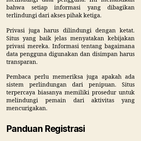
bahwa setiap informasi yang dibagikan
terlindungi dari akses pihak ketiga.
Privasi juga harus dilindungi dengan ketat.
Situs yang baik jelas menyatakan kebijakan
privasi mereka. Informasi tentang bagaimana
data pengguna digunakan dan disimpan harus
transparan.
Pembaca perlu memeriksa juga apakah ada
sistem perlindungan dari penipuan. Situs
terpercaya biasanya memiliki prosedur untuk
melindungi pemain dari aktivitas yang
mencurigakan.
Panduan Registrasi