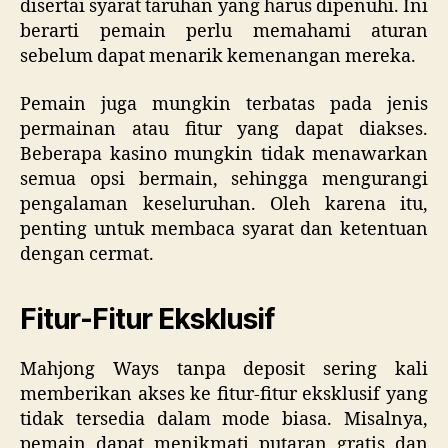
disertai syarat taruhan yang harus dipenuhi. Ini
berarti pemain perlu memahami aturan
sebelum dapat menarik kemenangan mereka.
Pemain juga mungkin terbatas pada jenis
permainan atau fitur yang dapat diakses.
Beberapa kasino mungkin tidak menawarkan
semua opsi bermain, sehingga mengurangi
pengalaman keseluruhan. Oleh karena itu,
penting untuk membaca syarat dan ketentuan
dengan cermat.
Fitur-Fitur Eksklusif
Mahjong Ways tanpa deposit sering kali
memberikan akses ke fitur-fitur eksklusif yang
tidak tersedia dalam mode biasa. Misalnya,
pemain dapat menikmati putaran gratis dan