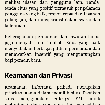
melihat ulasan dari pengguna lain. Tanda-
tanda situs yang positif termasuk pengalaman
pengguna yang baik, respon cepat dari layanan
pelanggan, dan transparansi dalam syarat dan
ketentuan.
Keberagaman permainan dan tawaran bonus
juga menjadi nilai tambah. Situs yang baik
menyediakan berbagai pilihan permainan dan
menawarkan insentif yang menguntungkan
bagi pemain baru.
Keamanan dan Privasi
Keamanan informasi pribadi merupakan
prioritas utama dalam memilih situs. Pastikan
situs menggunakan enkripsi SSL untuk
melindungi data pengguna. Ini memastikan