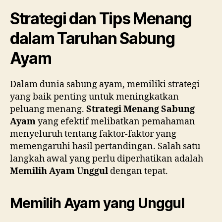
Strategi dan Tips Menang
dalam Taruhan Sabung
Ayam
Dalam dunia sabung ayam, memiliki strategi
yang baik penting untuk meningkatkan
peluang menang.
Strategi Menang Sabung
Ayam
yang efektif melibatkan pemahaman
menyeluruh tentang faktor-faktor yang
memengaruhi hasil pertandingan. Salah satu
langkah awal yang perlu diperhatikan adalah
Memilih Ayam Unggul
dengan tepat.
Memilih Ayam yang Unggul