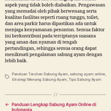
aspek yang tidak boleh diabaikan. Pengawasan
yang memadai oleh pihak berwenang serta
kualitas fasilitas seperti ruang tunggu, toilet,
dan area parkir harus dipastikan ada untuk
menjaga kenyamanan penonton. Semua faktor
ini berkontribusi pada terciptanya suasana
yang aman dan nyaman di tengah
pertandingan, sehingga semua orang dapat
menikmati pengalaman sabung ayam dengan
lebih baik.
Panduan Taruhan Sabung Ayam
,
sabung ayam online
,
Tags
Strategi Menang Sabung Ayam
,
Tips Sabung Ayam
←
Panduan Lengkap Sabung Ayam Online di
Indonesia