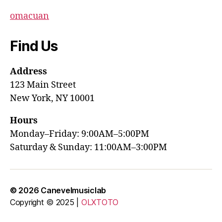
omacuan
Find Us
Address
123 Main Street
New York, NY 10001
Hours
Monday–Friday: 9:00AM–5:00PM
Saturday & Sunday: 11:00AM–3:00PM
© 2026
Canevelmusiclab
Copyright © 2025 |
OLXTOTO