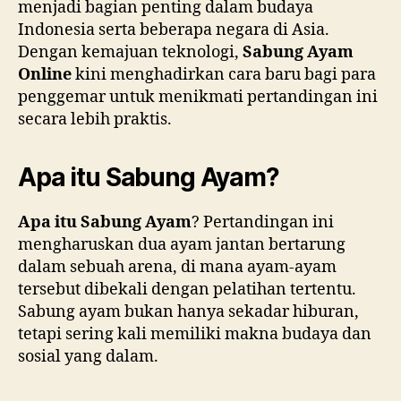
menjadi bagian penting dalam budaya
Indonesia serta beberapa negara di Asia.
Dengan kemajuan teknologi,
Sabung Ayam
Online
kini menghadirkan cara baru bagi para
penggemar untuk menikmati pertandingan ini
secara lebih praktis.
Apa itu Sabung Ayam?
Apa itu Sabung Ayam
? Pertandingan ini
mengharuskan dua ayam jantan bertarung
dalam sebuah arena, di mana ayam-ayam
tersebut dibekali dengan pelatihan tertentu.
Sabung ayam bukan hanya sekadar hiburan,
tetapi sering kali memiliki makna budaya dan
sosial yang dalam.