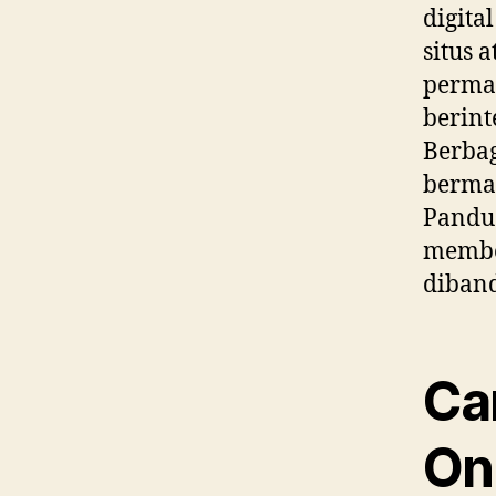
digita
situs 
perma
berint
Berbag
berma
Pandua
membe
diband
Ca
On