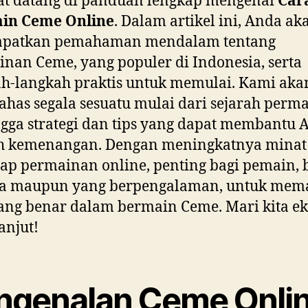
at datang di panduan lengkap mengenai
Car
in Ceme Online
. Dalam artikel ini, Anda ak
patkan pemahaman mendalam tentang
nan Ceme, yang populer di Indonesia, serta
h-langkah praktis untuk memulai. Kami aka
as segala sesuatu mulai dari sejarah perm
ngga strategi dan tips yang dapat membantu 
h kemenangan. Dengan meningkatnya minat
ap permainan online, penting bagi pemain, 
a maupun yang berpengalaman, untuk me
ang benar dalam bermain Ceme. Mari kita ek
anjut!
ngenalan Ceme Onli