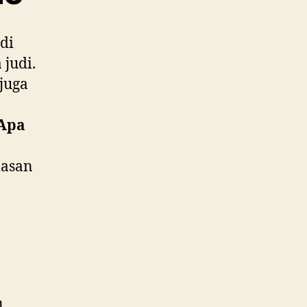
di
 judi.
juga
Apa
lasan
n