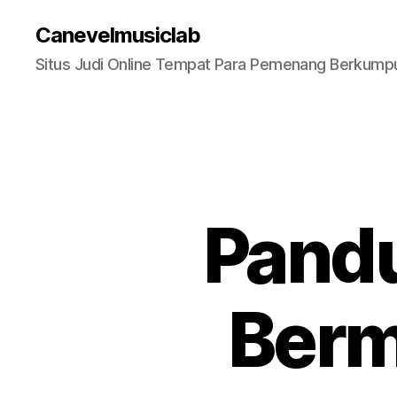
Canevelmusiclab
Situs Judi Online Tempat Para Pemenang Berkumpu
Pand
Berm