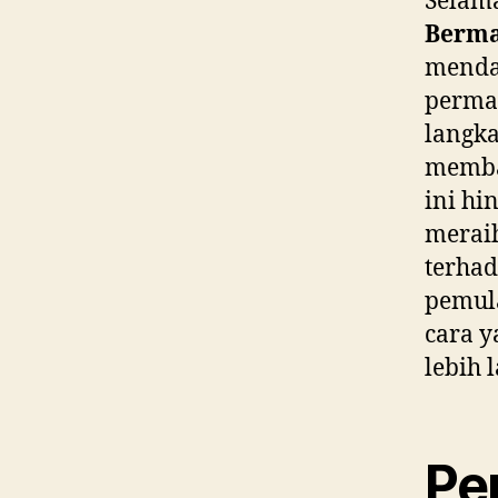
Selam
Berma
menda
permai
langka
membah
ini hi
merai
terhad
pemul
cara y
lebih l
Pe