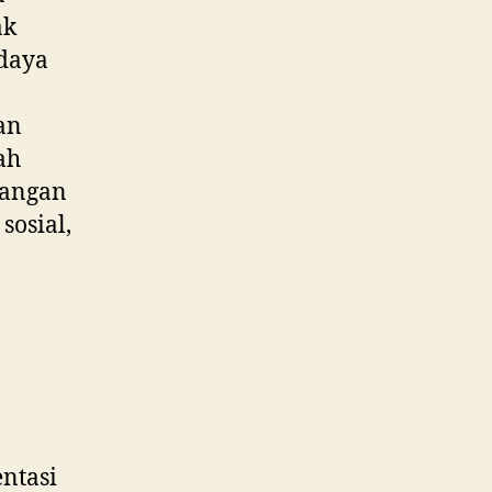
ak
udaya
an
ah
langan
sosial,
ntasi