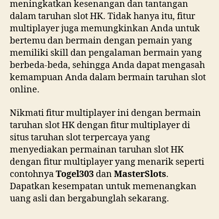
meningkatkan kesenangan dan tantangan
dalam taruhan slot HK. Tidak hanya itu, fitur
multiplayer juga memungkinkan Anda untuk
bertemu dan bermain dengan pemain yang
memiliki skill dan pengalaman bermain yang
berbeda-beda, sehingga Anda dapat mengasah
kemampuan Anda dalam bermain taruhan slot
online.
Nikmati fitur multiplayer ini dengan bermain
taruhan slot HK dengan fitur multiplayer di
situs taruhan slot terpercaya yang
menyediakan permainan taruhan slot HK
dengan fitur multiplayer yang menarik seperti
contohnya
Togel303
dan
MasterSlots
.
Dapatkan kesempatan untuk memenangkan
uang asli dan bergabunglah sekarang.