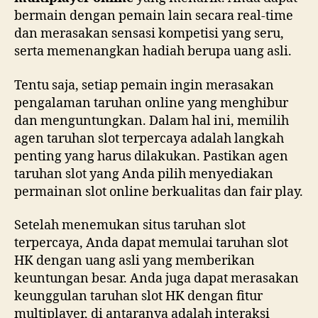
bermain dengan pemain lain secara real-time
dan merasakan sensasi kompetisi yang seru,
serta memenangkan hadiah berupa uang asli.
Tentu saja, setiap pemain ingin merasakan
pengalaman taruhan online yang menghibur
dan menguntungkan. Dalam hal ini, memilih
agen taruhan slot terpercaya adalah langkah
penting yang harus dilakukan. Pastikan agen
taruhan slot yang Anda pilih menyediakan
permainan slot online berkualitas dan fair play.
Setelah menemukan situs taruhan slot
terpercaya, Anda dapat memulai taruhan slot
HK dengan uang asli yang memberikan
keuntungan besar. Anda juga dapat merasakan
keunggulan taruhan slot HK dengan fitur
multiplayer, di antaranya adalah interaksi