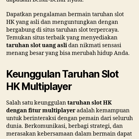
Dapatkan pengalaman bermain taruhan slot
HK yang asli dan menguntungkan dengan
bergabung di situs taruhan slot terpercaya.
Temukan situs terbaik yang menyediakan
taruhan slot uang asli
dan nikmati sensasi
menang besar yang bisa merubah hidup Anda.
Keunggulan Taruhan Slot
HK Multiplayer
Salah satu keunggulan
taruhan slot HK
dengan fitur multiplayer
adalah kemampuan
untuk berinteraksi dengan pemain dari seluruh
dunia. Berkomunikasi, berbagi strategi, dan
merasakan kebersamaan dalam bermain dapat