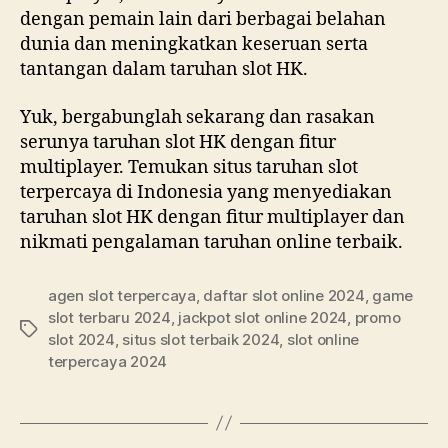
dengan pemain lain dari berbagai belahan
dunia dan meningkatkan keseruan serta
tantangan dalam taruhan slot HK.
Yuk, bergabunglah sekarang dan rasakan
serunya taruhan slot HK dengan fitur
multiplayer. Temukan situs taruhan slot
terpercaya di Indonesia yang menyediakan
taruhan slot HK dengan fitur multiplayer dan
nikmati pengalaman taruhan online terbaik.
agen slot terpercaya
,
daftar slot online 2024
,
game
slot terbaru 2024
,
jackpot slot online 2024
,
promo
Tags
slot 2024
,
situs slot terbaik 2024
,
slot online
terpercaya 2024