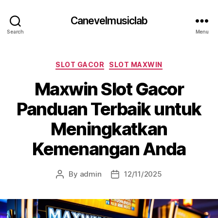
Canevelmusiclab
Search
Menu
Categories
SLOT GACOR
SLOT MAXWIN
Maxwin Slot Gacor
Panduan Terbaik untuk
Meningkatkan
Kemenangan Anda
By
admin
12/11/2025
Post
Post
author
date