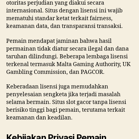
otoritas perjudian yang diakui secara
internasional. Situs dengan lisensi ini wajib
mematuhi standar ketat terkait fairness,
keamanan data, dan transparansi transaksi.
Pemain mendapat jaminan bahwa hasil
permainan tidak diatur secara ilegal dan dana
taruhan dilindungi. Beberapa lembaga lisensi
terkenal termasuk Malta Gaming Authority, UK
Gambling Commission, dan PAGCOR.
Keberadaan lisensi juga memudahkan
penyelesaian sengketa jika terjadi masalah
selama bermain. Situs slot gacor tanpa lisensi
berisiko tinggi bagi pemain, terutama terkait
keamanan dan keadilan.
Kebijakan Privasi Pemain