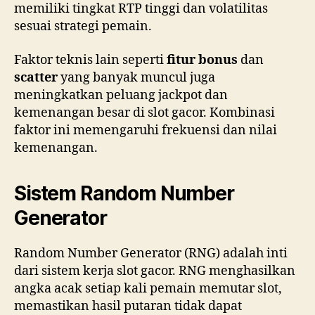
memiliki tingkat RTP tinggi dan volatilitas
sesuai strategi pemain.
Faktor teknis lain seperti
fitur bonus
dan
scatter
yang banyak muncul juga
meningkatkan peluang jackpot dan
kemenangan besar di slot gacor. Kombinasi
faktor ini memengaruhi frekuensi dan nilai
kemenangan.
Sistem Random Number
Generator
Random Number Generator (RNG) adalah inti
dari sistem kerja slot gacor. RNG menghasilkan
angka acak setiap kali pemain memutar slot,
memastikan hasil putaran tidak dapat