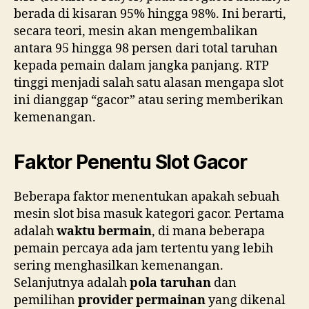
berada di kisaran 95% hingga 98%. Ini berarti,
secara teori, mesin akan mengembalikan
antara 95 hingga 98 persen dari total taruhan
kepada pemain dalam jangka panjang. RTP
tinggi menjadi salah satu alasan mengapa slot
ini dianggap “gacor” atau sering memberikan
kemenangan.
Faktor Penentu Slot Gacor
Beberapa faktor menentukan apakah sebuah
mesin slot bisa masuk kategori gacor. Pertama
adalah
waktu bermain
, di mana beberapa
pemain percaya ada jam tertentu yang lebih
sering menghasilkan kemenangan.
Selanjutnya adalah
pola taruhan
dan
pemilihan
provider permainan
yang dikenal