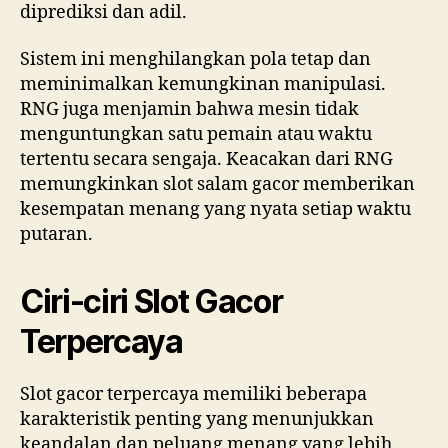
diprediksi dan adil.
Sistem ini menghilangkan pola tetap dan
meminimalkan kemungkinan manipulasi.
RNG juga menjamin bahwa mesin tidak
menguntungkan satu pemain atau waktu
tertentu secara sengaja. Keacakan dari RNG
memungkinkan slot salam gacor memberikan
kesempatan menang yang nyata setiap waktu
putaran.
Ciri-ciri Slot Gacor
Terpercaya
Slot gacor terpercaya memiliki beberapa
karakteristik penting yang menunjukkan
keandalan dan peluang menang yang lebih