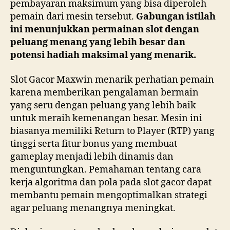
pembayaran maksimum yang bisa diperoleh
pemain dari mesin tersebut.
Gabungan istilah
ini menunjukkan permainan slot dengan
peluang menang yang lebih besar dan
potensi hadiah maksimal yang menarik.
Slot Gacor Maxwin menarik perhatian pemain
karena memberikan pengalaman bermain
yang seru dengan peluang yang lebih baik
untuk meraih kemenangan besar. Mesin ini
biasanya memiliki Return to Player (RTP) yang
tinggi serta fitur bonus yang membuat
gameplay menjadi lebih dinamis dan
menguntungkan. Pemahaman tentang cara
kerja algoritma dan pola pada slot gacor dapat
membantu pemain mengoptimalkan strategi
agar peluang menangnya meningkat.