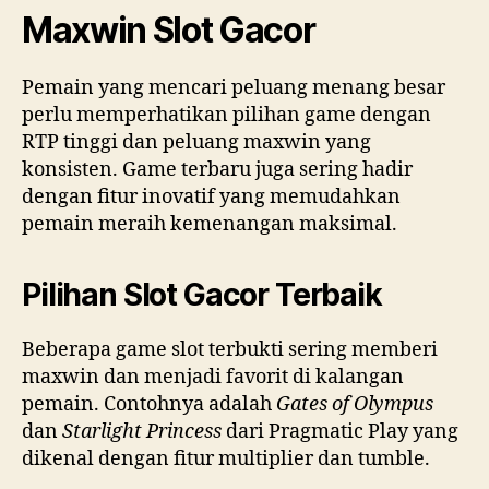
Maxwin Slot Gacor
Pemain yang mencari peluang menang besar
perlu memperhatikan pilihan game dengan
RTP tinggi dan peluang maxwin yang
konsisten. Game terbaru juga sering hadir
dengan fitur inovatif yang memudahkan
pemain meraih kemenangan maksimal.
Pilihan Slot Gacor Terbaik
Beberapa game slot terbukti sering memberi
maxwin dan menjadi favorit di kalangan
pemain. Contohnya adalah
Gates of Olympus
dan
Starlight Princess
dari Pragmatic Play yang
dikenal dengan fitur multiplier dan tumble.