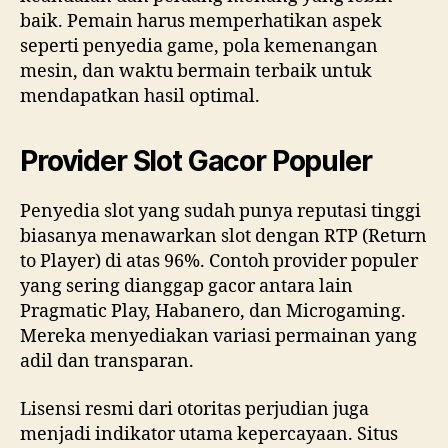
baik. Pemain harus memperhatikan aspek
seperti penyedia game, pola kemenangan
mesin, dan waktu bermain terbaik untuk
mendapatkan hasil optimal.
Provider Slot Gacor Populer
Penyedia slot yang sudah punya reputasi tinggi
biasanya menawarkan slot dengan RTP (Return
to Player) di atas 96%. Contoh provider populer
yang sering dianggap gacor antara lain
Pragmatic Play, Habanero, dan Microgaming.
Mereka menyediakan variasi permainan yang
adil dan transparan.
Lisensi resmi dari otoritas perjudian juga
menjadi indikator utama kepercayaan. Situs