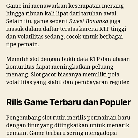
Game ini menawarkan kesempatan menang
hingga ribuan kali lipat dari taruhan awal.
Selain itu, game seperti
Sweet Bonanza
juga
masuk dalam daftar teratas karena RTP tinggi
dan volatilitas sedang, cocok untuk berbagai
tipe pemain.
Memilih slot dengan bukti data RTP dan ulasan
komunitas dapat meningkatkan peluang
menang. Slot gacor biasanya memiliki pola
volatilitas yang stabil dan pembayaran reguler.
Rilis Game Terbaru dan Populer
Pengembang slot rutin merilis permainan baru
dengan fitur yang ditingkatkan untuk menarik
pemain. Game terbaru sering mengadopsi